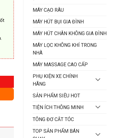
MÁY CẠO RÂU
tốt
MÁY HÚT BỤI GIA ĐÌNH
MÁY HÚT CHÂN KHÔNG GIA ĐÌNH
.
MÁY LỌC KHÔNG KHÍ TRONG
NHÀ
MÁY MASSAGE CAO CẤP
ãng số lượng
PHỤ KIỆN XE CHÍNH
HÃNG
SẢN PHẨM SIÊU HOT
TIỆN ÍCH THÔNG MINH
TÔNG ĐƠ CẮT TÓC
TOP SẢN PHẨM BÁN