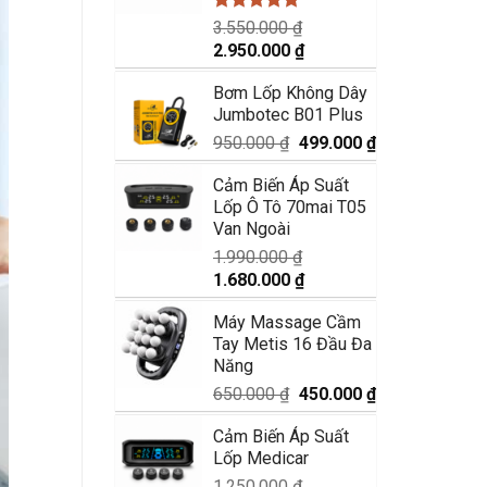
Được xếp
3.550.000
₫
hạng
5.00
Giá
Giá
2.950.000
₫
5 sao
gốc
hiện
Bơm Lốp Không Dây
là:
tại
Jumbotec B01 Plus
3.550.000 ₫.
là:
2.950.000 ₫.
Giá
Giá
950.000
₫
499.000
₫
gốc
hiện
Cảm Biến Áp Suất
là:
tại
Lốp Ô Tô 70mai T05
950.000 ₫.
là:
Van Ngoài
499.000 ₫.
1.990.000
₫
Giá
Giá
1.680.000
₫
gốc
hiện
Máy Massage Cầm
là:
tại
Tay Metis 16 Đầu Đa
1.990.000 ₫.
là:
Năng
1.680.000 ₫.
Giá
Giá
650.000
₫
450.000
₫
gốc
hiện
Cảm Biến Áp Suất
là:
tại
Lốp Medicar
650.000 ₫.
là:
450.000 ₫.
1.250.000
₫