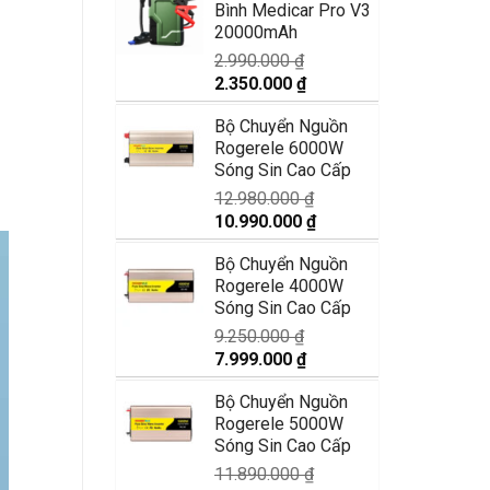
Bình Medicar Pro V3
1.750.000 ₫.
là:
20000mAh
1.350.000 ₫.
2.990.000
₫
Giá
Giá
2.350.000
₫
gốc
hiện
Bộ Chuyển Nguồn
là:
tại
Rogerele 6000W
2.990.000 ₫.
là:
Sóng Sin Cao Cấp
2.350.000 ₫.
12.980.000
₫
Giá
Giá
10.990.000
₫
gốc
hiện
Bộ Chuyển Nguồn
là:
tại
Rogerele 4000W
12.980.000 ₫.
là:
Sóng Sin Cao Cấp
10.990.000 ₫.
9.250.000
₫
Giá
Giá
7.999.000
₫
gốc
hiện
Bộ Chuyển Nguồn
là:
tại
Rogerele 5000W
9.250.000 ₫.
là:
Sóng Sin Cao Cấp
7.999.000 ₫.
11.890.000
₫