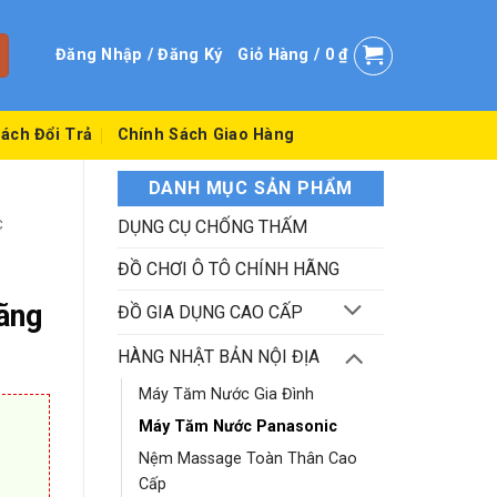
Đăng Nhập / Đăng Ký
Giỏ Hàng /
0
₫
ách Đổi Trả
Chính Sách Giao Hàng
DANH MỤC SẢN PHẨM
C
DỤNG CỤ CHỐNG THẤM
ĐỒ CHƠI Ô TÔ CHÍNH HÃNG
ãng
ĐỒ GIA DỤNG CAO CẤP
HÀNG NHẬT BẢN NỘI ĐỊA
Máy Tăm Nước Gia Đình
Máy Tăm Nước Panasonic
Nệm Massage Toàn Thân Cao
Cấp