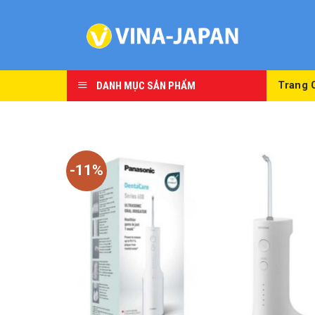
Skip
to
content
DANH MỤC SẢN PHẨM
Trang 
-11%