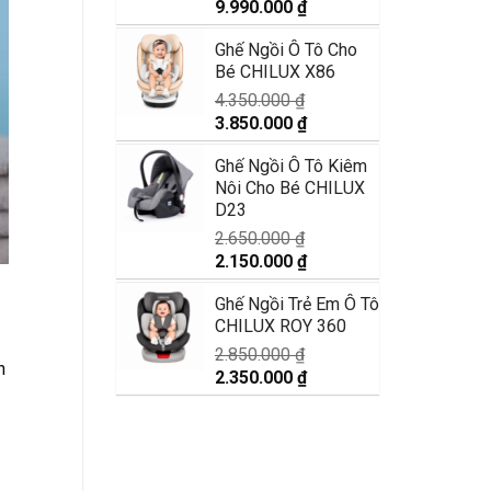
Giá
Giá
9.990.000
₫
gốc
hiện
Ghế Ngồi Ô Tô Cho
là:
tại
Bé CHILUX X86
11.890.000 ₫.
là:
9.990.000 ₫.
4.350.000
₫
Giá
Giá
3.850.000
₫
gốc
hiện
Ghế Ngồi Ô Tô Kiêm
là:
tại
Nôi Cho Bé CHILUX
4.350.000 ₫.
là:
D23
3.850.000 ₫.
2.650.000
₫
Giá
Giá
2.150.000
₫
gốc
hiện
Ghế Ngồi Trẻ Em Ô Tô
là:
tại
CHILUX ROY 360
2.650.000 ₫.
là:
2.150.000 ₫.
2.850.000
₫
h
Giá
Giá
2.350.000
₫
gốc
hiện
là:
tại
2.850.000 ₫.
là:
2.350.000 ₫.