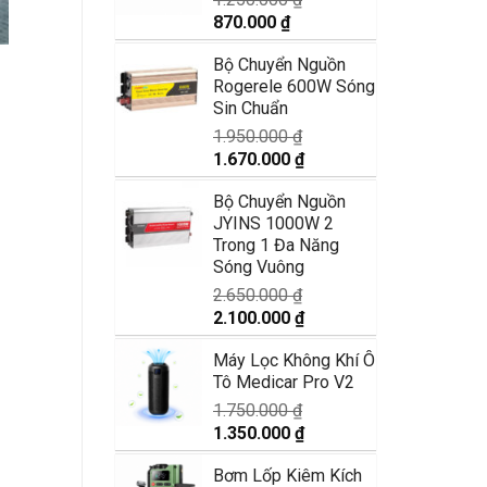
Giá
Giá
870.000
₫
gốc
hiện
Bộ Chuyển Nguồn
là:
tại
Rogerele 600W Sóng
1.250.000 ₫.
là:
Sin Chuẩn
870.000 ₫.
1.950.000
₫
Giá
Giá
1.670.000
₫
gốc
hiện
Bộ Chuyển Nguồn
là:
tại
JYINS 1000W 2
1.950.000 ₫.
là:
Trong 1 Đa Năng
1.670.000 ₫.
Sóng Vuông
2.650.000
₫
Giá
Giá
2.100.000
₫
gốc
hiện
Máy Lọc Không Khí Ô
là:
tại
Tô Medicar Pro V2
2.650.000 ₫.
là:
2.100.000 ₫.
1.750.000
₫
Giá
Giá
1.350.000
₫
gốc
hiện
Bơm Lốp Kiêm Kích
là:
tại