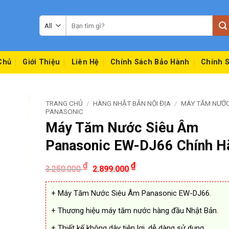
Tìm
kiếm:
Chủ
Giới Thiệu
Liên Hệ
Chính Sách Bảo Hành
Chính S
TRANG CHỦ
/
HÀNG NHẬT BẢN NỘI ĐỊA
/
MÁY TĂM NƯỚ
PANASONIC
Máy Tăm Nước Siêu Âm
Panasonic EW-DJ66 Chính H
Giá
Giá
₫
₫
3.250.000
2.899.000
gốc
hiện
là:
tại
3.250.000 ₫.
là:
+ Máy Tăm Nước Siêu Âm Panasonic EW-DJ66.
2.899.000 ₫.
+ Thương hiệu máy tăm nước hàng đầu Nhật Bản.
+ Thiết kế không dây tiện lợi, dễ dàng sử dụng.