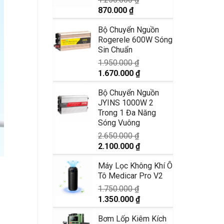
Giá
Giá
870.000
₫
gốc
hiện
Bộ Chuyển Nguồn
là:
tại
Rogerele 600W Sóng
1.250.000 ₫.
là:
Sin Chuẩn
870.000 ₫.
1.950.000
₫
Giá
Giá
1.670.000
₫
gốc
hiện
Bộ Chuyển Nguồn
là:
tại
JYINS 1000W 2
1.950.000 ₫.
là:
Trong 1 Đa Năng
1.670.000 ₫.
Sóng Vuông
2.650.000
₫
Giá
Giá
2.100.000
₫
gốc
hiện
Máy Lọc Không Khí Ô
là:
tại
Tô Medicar Pro V2
2.650.000 ₫.
là:
2.100.000 ₫.
1.750.000
₫
Giá
Giá
1.350.000
₫
gốc
hiện
Bơm Lốp Kiêm Kích
là:
tại