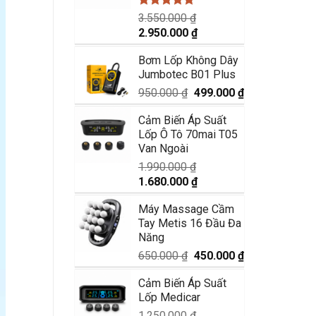
Được xếp
3.550.000
₫
hạng
5.00
Giá
Giá
2.950.000
₫
5 sao
gốc
hiện
Bơm Lốp Không Dây
là:
tại
Jumbotec B01 Plus
3.550.000 ₫.
là:
2.950.000 ₫.
Giá
Giá
950.000
₫
499.000
₫
gốc
hiện
Cảm Biến Áp Suất
là:
tại
Lốp Ô Tô 70mai T05
950.000 ₫.
là:
Van Ngoài
499.000 ₫.
1.990.000
₫
Giá
Giá
1.680.000
₫
gốc
hiện
Máy Massage Cầm
là:
tại
Tay Metis 16 Đầu Đa
1.990.000 ₫.
là:
Năng
1.680.000 ₫.
Giá
Giá
650.000
₫
450.000
₫
gốc
hiện
Cảm Biến Áp Suất
là:
tại
Lốp Medicar
650.000 ₫.
là:
450.000 ₫.
1.250.000
₫