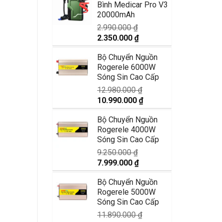
Bình Medicar Pro V3
1.750.000 ₫.
là:
20000mAh
1.350.000 ₫.
2.990.000
₫
Giá
Giá
2.350.000
₫
gốc
hiện
Bộ Chuyển Nguồn
là:
tại
Rogerele 6000W
2.990.000 ₫.
là:
Sóng Sin Cao Cấp
2.350.000 ₫.
12.980.000
₫
Giá
Giá
10.990.000
₫
gốc
hiện
Bộ Chuyển Nguồn
là:
tại
Rogerele 4000W
12.980.000 ₫.
là:
Sóng Sin Cao Cấp
10.990.000 ₫.
9.250.000
₫
Giá
Giá
7.999.000
₫
gốc
hiện
Bộ Chuyển Nguồn
là:
tại
Rogerele 5000W
9.250.000 ₫.
là:
Sóng Sin Cao Cấp
7.999.000 ₫.
11.890.000
₫