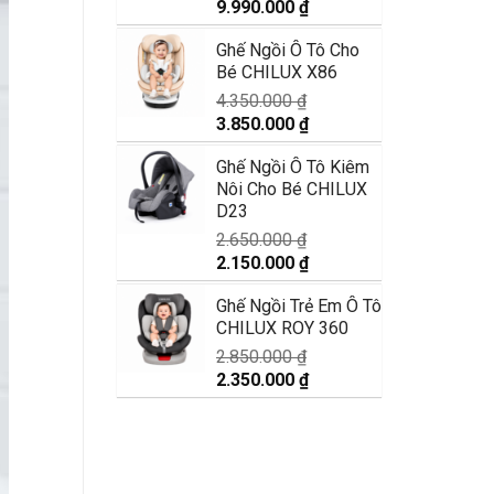
Giá
Giá
9.990.000
₫
gốc
hiện
Ghế Ngồi Ô Tô Cho
là:
tại
Bé CHILUX X86
11.890.000 ₫.
là:
9.990.000 ₫.
4.350.000
₫
Giá
Giá
3.850.000
₫
gốc
hiện
Ghế Ngồi Ô Tô Kiêm
là:
tại
Nôi Cho Bé CHILUX
4.350.000 ₫.
là:
D23
3.850.000 ₫.
2.650.000
₫
Giá
Giá
2.150.000
₫
gốc
hiện
Ghế Ngồi Trẻ Em Ô Tô
là:
tại
CHILUX ROY 360
2.650.000 ₫.
là:
2.150.000 ₫.
2.850.000
₫
Giá
Giá
2.350.000
₫
gốc
hiện
là:
tại
2.850.000 ₫.
là:
2.350.000 ₫.