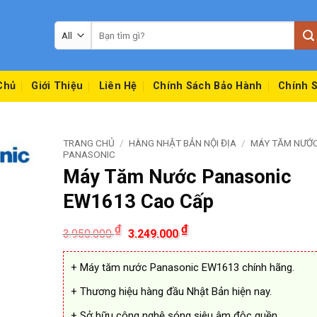
Tìm
kiếm:
Chủ
Giới Thiệu
Liên Hệ
Chính Sách Bảo Hành
Chính S
TRANG CHỦ
/
HÀNG NHẬT BẢN NỘI ĐỊA
/
MÁY TĂM NƯỚ
PANASONIC
Máy Tăm Nước Panasonic
EW1613 Cao Cấp
Giá
Giá
₫
₫
3.950.000
3.249.000
gốc
hiện
là:
tại
3.950.000 ₫.
là:
+ Máy tăm nước Panasonic EW1613 chính hãng.
3.249.000 ₫.
+ Thương hiệu hàng đầu Nhật Bản hiện nay.
+ Sở hữu công nghệ sóng siêu âm độc quền.