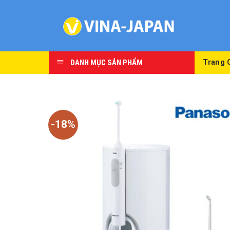
Skip
to
content
DANH MỤC SẢN PHẨM
Trang 
-18%