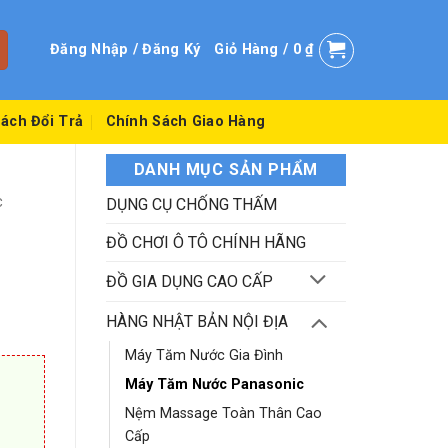
Đăng Nhập / Đăng Ký
Giỏ Hàng /
0
₫
ách Đổi Trả
Chính Sách Giao Hàng
DANH MỤC SẢN PHẨM
C
DỤNG CỤ CHỐNG THẤM
ĐỒ CHƠI Ô TÔ CHÍNH HÃNG
ĐỒ GIA DỤNG CAO CẤP
HÀNG NHẬT BẢN NỘI ĐỊA
Máy Tăm Nước Gia Đình
Máy Tăm Nước Panasonic
Nệm Massage Toàn Thân Cao
Cấp