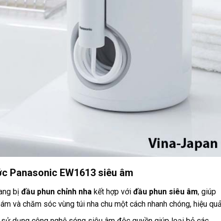
ước Panasonic EW1613 siêu âm
ang bị
đầu phun chỉnh nha
kết hợp với
đầu phun siêu âm
, giúp
ám và chăm sóc vùng túi nha chu một cách nhanh chóng, hiệu quả
sử dụng công nghệ sóng siêu âm độc quyền giúp loại bỏ các