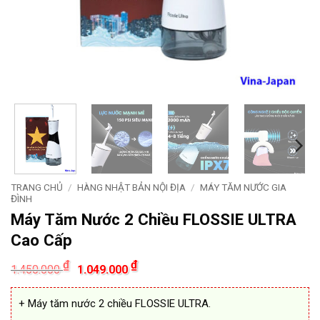
TRANG CHỦ
/
HÀNG NHẬT BẢN NỘI ĐỊA
/
MÁY TĂM NƯỚC GIA
ĐÌNH
Máy Tăm Nước 2 Chiều FLOSSIE ULTRA
Cao Cấp
Giá
Giá
₫
₫
1.450.000
1.049.000
gốc
hiện
là:
tại
1.450.000 ₫.
là:
+ Máy tăm nước 2 chiều FLOSSIE ULTRA.
1.049.000 ₫.