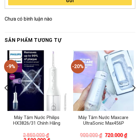
GỬI
Chưa có bình luận nào
SẢN PHẨM TƯƠNG TỰ
-9%
-20%
Máy Tăm Nước Philips
Máy Tăm Nước Maxcare
HX3826/31 Chính Hãng
UltraSonic Max456P
á
Giá
Giá
2.850.000
₫
900.000
₫
720.000
₫
ện
Giá
Giá
gốc
hiện