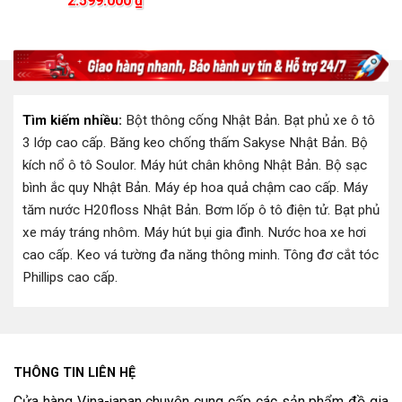
2.599.000
₫
gốc
hiện
là:
tại
là:
tại
900.000 ₫.
là:
.000 ₫.
2.850.000 ₫.
là:
720.0
2.599.000 ₫.
Tìm kiếm nhiều:
Bột thông cống Nhật Bản
.
Bạt phủ xe ô tô
3 lớp cao cấp
.
Băng keo chống thấm Sakyse Nhật Bản
.
Bộ
kích nổ ô tô Soulor
.
Máy hút chân không Nhật Bản
.
Bộ sạc
bình ắc quy Nhật Bản
.
Máy ép hoa quả chậm cao cấp
.
Máy
tăm nước H20floss Nhật Bản
.
Bơm lốp ô tô điện tử
.
Bạt phủ
xe máy tráng nhôm
.
Máy hút bụi gia đình
.
Nước hoa xe hơi
cao cấp
.
Keo vá tường đa năng thông minh
.
Tông đơ cắt tóc
Phillips cao cấp
.
THÔNG TIN LIÊN HỆ
Cửa hàng Vina-japan chuyên cung cấp các sản phẩm đồ gia