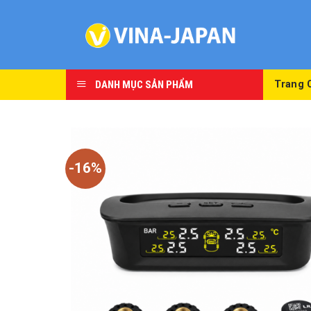
Skip
to
content
DANH MỤC SẢN PHẨM
Trang 
-16%