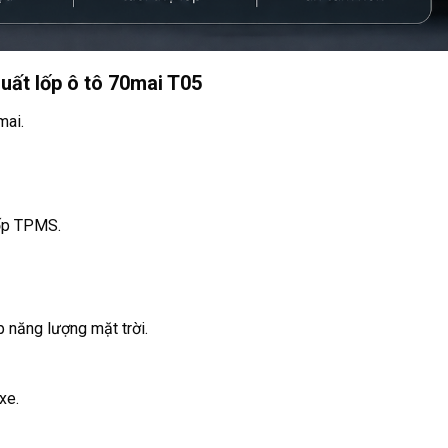
uất lốp ô tô 70mai T05
mai.
lốp TPMS.
p năng lượng mặt trời.
xe.