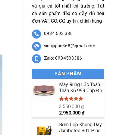
và giá cả tốt nhất thị trường. Tất
cả sản phẩm đều có đầy đủ hóa
đơn VAT, CO, CQ uy tín, chính hãng
0934.503.386
vinajapan368@gmail.com
Zalo: 0934503386
SẢN PHẨM
Máy Rung Lắc Toàn
Thân K6 999 Cấp Độ
Được xếp
3.550.000
₫
hạng
5.00
Giá
Giá
2.950.000
₫
5 sao
gốc
hiện
Bơm Lốp Không Dây
là:
tại
Jumbotec B01 Plus
3.550.000 ₫.
là: