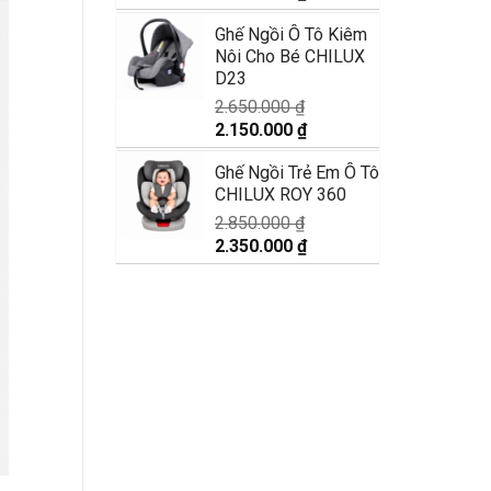
gốc
hiện
Ghế Ngồi Ô Tô Kiêm
là:
tại
Nôi Cho Bé CHILUX
4.350.000 ₫.
là:
D23
3.850.000 ₫.
2.650.000
₫
Giá
Giá
2.150.000
₫
gốc
hiện
Ghế Ngồi Trẻ Em Ô Tô
là:
tại
CHILUX ROY 360
2.650.000 ₫.
là:
2.150.000 ₫.
2.850.000
₫
Giá
Giá
2.350.000
₫
gốc
hiện
là:
tại
2.850.000 ₫.
là:
2.350.000 ₫.