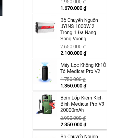
1.950.000
₫
Giá
Giá
1.670.000
₫
gốc
hiện
Bộ Chuyển Nguồn
là:
tại
JYINS 1000W 2
1.950.000 ₫.
là:
Trong 1 Đa Năng
1.670.000 ₫.
Sóng Vuông
2.650.000
₫
Giá
Giá
2.100.000
₫
gốc
hiện
Máy Lọc Không Khí Ô
là:
tại
Tô Medicar Pro V2
2.650.000 ₫.
là:
2.100.000 ₫.
1.750.000
₫
Giá
Giá
1.350.000
₫
gốc
hiện
Bơm Lốp Kiêm Kích
là:
tại
Bình Medicar Pro V3
1.750.000 ₫.
là:
20000mAh
1.350.000 ₫.
2.990.000
₫
Giá
Giá
2.350.000
₫
gốc
hiện
Bộ Chuyển Nguồn
là:
tại