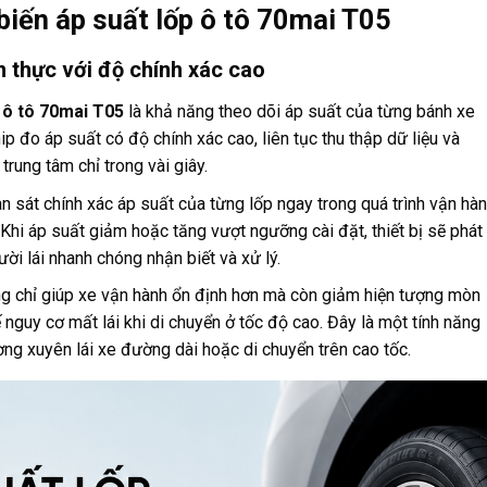
biến áp suất lốp ô tô 70mai T05
n thực với độ chính xác cao
 ô tô 70mai T05
là khả năng theo dõi áp suất của từng bánh xe
p đo áp suất có độ chính xác cao, liên tục thu thập dữ liệu và
 trung tâm chỉ trong vài giây.
n sát chính xác áp suất của từng lốp ngay trong quá trình vận hà
Khi áp suất giảm hoặc tăng vượt ngưỡng cài đặt, thiết bị sẽ phát
ời lái nhanh chóng nhận biết và xử lý.
ông chỉ giúp xe vận hành ổn định hơn mà còn giảm hiện tượng mòn
ế nguy cơ mất lái khi di chuyển ở tốc độ cao. Đây là một tính năng
ng xuyên lái xe đường dài hoặc di chuyển trên cao tốc.