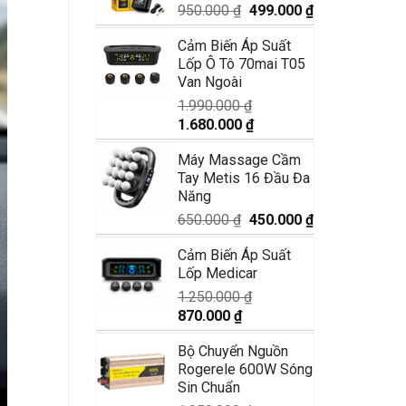
2.950.000 ₫.
Giá
Giá
950.000
₫
499.000
₫
gốc
hiện
Cảm Biến Áp Suất
là:
tại
Lốp Ô Tô 70mai T05
950.000 ₫.
là:
Van Ngoài
499.000 ₫.
1.990.000
₫
Giá
Giá
1.680.000
₫
gốc
hiện
Máy Massage Cầm
là:
tại
Tay Metis 16 Đầu Đa
1.990.000 ₫.
là:
Năng
1.680.000 ₫.
Giá
Giá
650.000
₫
450.000
₫
gốc
hiện
Cảm Biến Áp Suất
là:
tại
Lốp Medicar
650.000 ₫.
là:
450.000 ₫.
1.250.000
₫
Giá
Giá
870.000
₫
gốc
hiện
Bộ Chuyển Nguồn
là:
tại
Rogerele 600W Sóng
1.250.000 ₫.
là:
Sin Chuẩn
870.000 ₫.