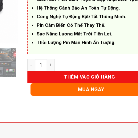
Hệ Thống Cảnh Báo An Toàn Tự Động.
Công Nghệ Tự Động Bật/Tắt Thông Minh.
Pin Cảm Biến Có Thể Thay Thế.
Sạc Năng Lượng Mặt Trời Tiện Lợi.
Thời Lượng Pin Màn Hình Ấn Tượng.
Cảm Biến Áp Suất Lốp Ô Tô 70mai T05 Van Ngoài số
THÊM VÀO GIỎ HÀNG
MUA NGAY