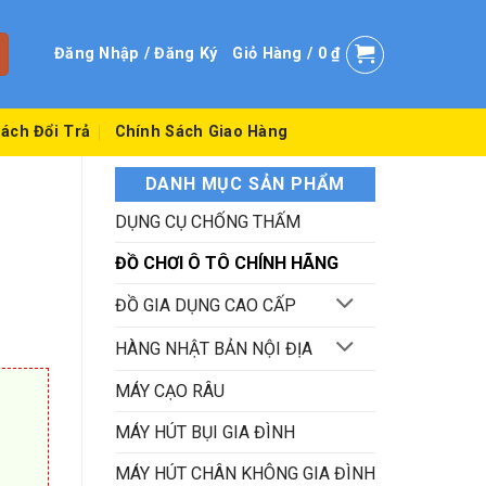
Đăng Nhập / Đăng Ký
Giỏ Hàng /
0
₫
ách Đổi Trả
Chính Sách Giao Hàng
DANH MỤC SẢN PHẨM
DỤNG CỤ CHỐNG THẤM
ĐỒ CHƠI Ô TÔ CHÍNH HÃNG
ĐỒ GIA DỤNG CAO CẤP
HÀNG NHẬT BẢN NỘI ĐỊA
MÁY CẠO RÂU
MÁY HÚT BỤI GIA ĐÌNH
MÁY HÚT CHÂN KHÔNG GIA ĐÌNH
.