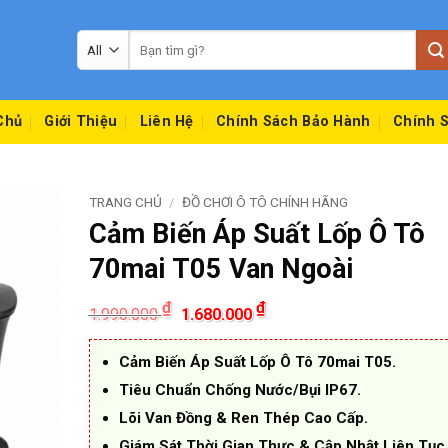
Tìm
kiếm:
Chủ
Giới Thiệu
Liên Hệ
Chính Sách Bảo Hành
Chính S
TRANG CHỦ
/
ĐỒ CHƠI Ô TÔ CHÍNH HÃNG
Cảm Biến Áp Suất Lốp Ô Tô
70mai T05 Van Ngoài
Giá
Giá
₫
₫
1.990.000
1.680.000
gốc
hiện
là:
tại
1.990.000 ₫.
là:
Cảm Biến Áp Suất Lốp Ô Tô 70mai T05.
1.680.000 ₫.
Tiêu Chuẩn Chống Nước/Bụi IP67.
Lõi Van Đồng & Ren Thép Cao Cấp.
Giám Sát Thời Gian Thực & Cập Nhật Liên Tục