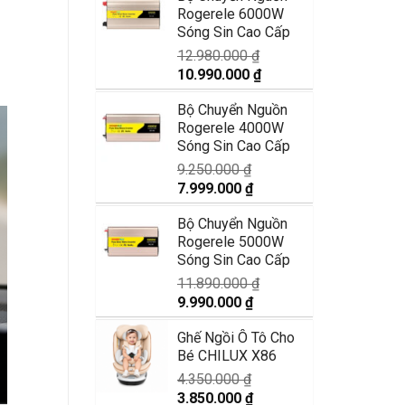
Rogerele 6000W
2.990.000 ₫.
là:
Sóng Sin Cao Cấp
2.350.000 ₫.
12.980.000
₫
Giá
Giá
10.990.000
₫
gốc
hiện
Bộ Chuyển Nguồn
là:
tại
Rogerele 4000W
12.980.000 ₫.
là:
Sóng Sin Cao Cấp
10.990.000 ₫.
9.250.000
₫
Giá
Giá
7.999.000
₫
gốc
hiện
Bộ Chuyển Nguồn
là:
tại
Rogerele 5000W
9.250.000 ₫.
là:
Sóng Sin Cao Cấp
7.999.000 ₫.
11.890.000
₫
Giá
Giá
9.990.000
₫
gốc
hiện
Ghế Ngồi Ô Tô Cho
là:
tại
Bé CHILUX X86
11.890.000 ₫.
là:
9.990.000 ₫.
4.350.000
₫
Giá
Giá
3.850.000
₫