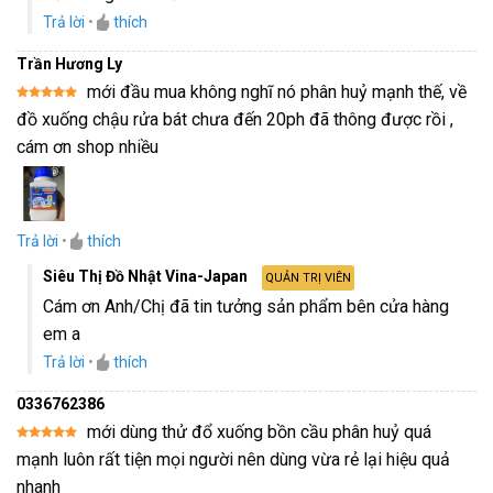
Trả lời
•
thích
Trần Hương Ly
mới đầu mua không nghĩ nó phân huỷ mạnh thế, về
Được xếp
đồ xuống chậu rửa bát chưa đến 20ph đã thông được rồi ,
hạng
5
5
sao
cám ơn shop nhiều
Trả lời
•
thích
Siêu Thị Đồ Nhật Vina-Japan
QUẢN TRỊ VIÊN
Cám ơn Anh/Chị đã tin tưởng sản phẩm bên cửa hàng
em a
Trả lời
•
thích
0336762386
mới dùng thử đổ xuống bồn cầu phân huỷ quá
Được xếp
mạnh luôn rất tiện mọi người nên dùng vừa rẻ lại hiệu quả
hạng
5
5
sao
nhanh