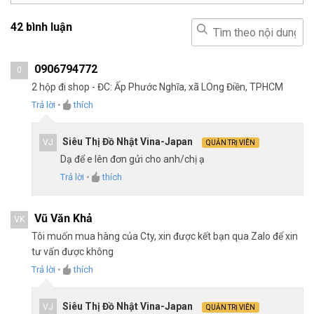
42 bình luận
0906794772
0
2 hộp đi shop - ĐC: Ấp Phước Nghĩa, xã LOng Điền, TPHCM
Trả lời
•
thích
Siêu Thị Đồ Nhật Vina-Japan
VJ
QUẢN TRỊ VIÊN
Dạ để e lên đơn gửi cho anh/chị ạ
Trả lời
•
thích
Vũ Văn Khả
VK
Tôi muốn mua hàng của Cty, xin được kết bạn qua Zalo để xin
tư vấn được không
Trả lời
•
thích
Siêu Thị Đồ Nhật Vina-Japan
VJ
QUẢN TRỊ VIÊN