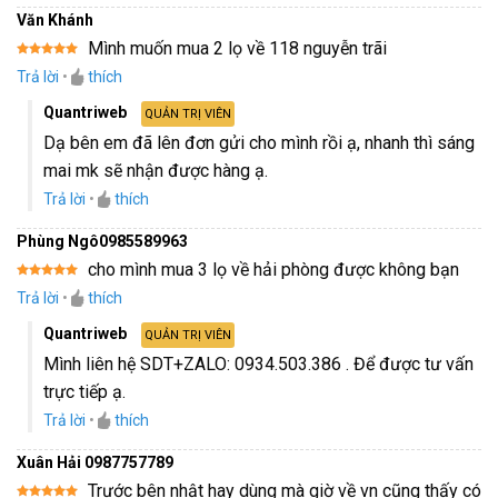
Văn Khánh
Mình muốn mua 2 lọ về 118 nguyễn trãi
Được xếp
Trả lời
•
thích
hạng
5
5
sao
Quantriweb
QUẢN TRỊ VIÊN
Dạ bên em đã lên đơn gửi cho mình rồi ạ, nhanh thì sáng
mai mk sẽ nhận được hàng ạ.
Trả lời
•
thích
Phùng Ngô0985589963
cho mình mua 3 lọ về hải phòng được không bạn
Được xếp
Trả lời
•
thích
hạng
5
5
sao
Quantriweb
QUẢN TRỊ VIÊN
Mình liên hệ SDT+ZALO: 0934.503.386 . Để được tư vấn
trực tiếp ạ.
Trả lời
•
thích
Xuân Hải 0987757789
Trước bên nhật hay dùng mà giờ về vn cũng thấy có