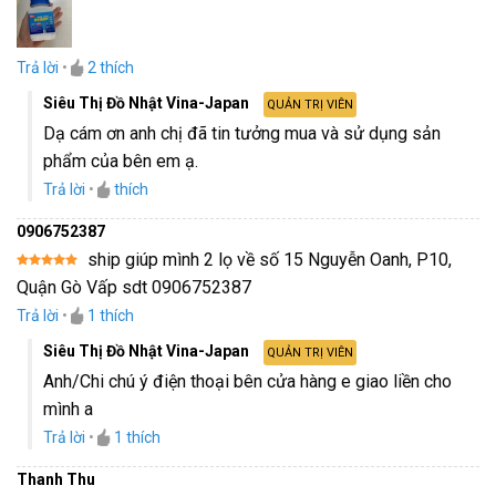
Trả lời
•
2
thích
Siêu Thị Đồ Nhật Vina-Japan
QUẢN TRỊ VIÊN
Dạ cám ơn anh chị đã tin tưởng mua và sử dụng sản
phẩm của bên em ạ.
Trả lời
•
thích
0906752387
ship giúp mình 2 lọ về số 15 Nguyễn Oanh, P10,
Được xếp
Quận Gò Vấp sdt 0906752387
hạng
5
5
sao
Trả lời
•
1
thích
Siêu Thị Đồ Nhật Vina-Japan
QUẢN TRỊ VIÊN
Anh/Chi chú ý điện thoại bên cửa hàng e giao liền cho
mình a
Trả lời
•
1
thích
Thanh Thu