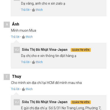
Dạ vâng, anh cho e xin zalo ạ
Trả lời
•
thích
Ánh
A
Mình muon Mua
Trả lời
•
thích
Siêu Thị Đồ Nhật Vina-Japan
VJ
QUẢN TRỊ VIÊN
Dạ chị cho e xin thông tin đặt hàng ạ
Trả lời
•
thích
Thuy
T
Cho mình xin địa chỉ tại HCM để mình mau nha
Trả lời
•
thích
Siêu Thị Đồ Nhật Vina-Japan
VJ
QUẢN TRỊ VIÊN
E gửi chị địa chỉ ạ: Số 5/31 Nơ Trang Long, Phường 7,