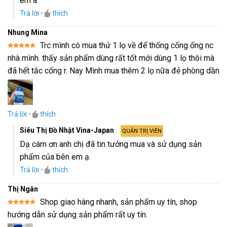
em a
Trả lời
•
thích
Nhung Mina
Trc mình có mua thử 1 lọ về để thống cống ống nc
Được xếp
nhà mình. thấy sản phẩm dùng rất tốt mới dùng 1 lọ thôi mà
hạng
5
5
sao
đã hết tắc cống r. Nay Mình mua thêm 2 lọ nữa đẻ phòng dần
Trả lời
•
thích
Siêu Thị Đồ Nhật Vina-Japan
QUẢN TRỊ VIÊN
Dạ cám ơn anh chị đã tin tưởng mua và sử dụng sản
phẩm của bên em ạ.
Trả lời
•
thích
Thị Ngân
Shop giao hàng nhanh, sản phẩm uy tín, shop
Được xếp
hướng dẫn sử dụng sản phẩm rất uy tín.
hạng
5
5
sao