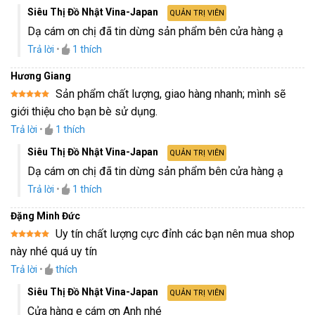
Siêu Thị Đồ Nhật Vina-Japan
QUẢN TRỊ VIÊN
Dạ cám ơn chị đã tin dừng sản phẩm bên cửa hàng ạ
Trả lời
•
1
thích
Hương Giang
Sản phẩm chất lượng, giao hàng nhanh; mình sẽ
Được xếp
giới thiệu cho bạn bè sử dụng.
hạng
5
5
sao
Trả lời
•
1
thích
Siêu Thị Đồ Nhật Vina-Japan
QUẢN TRỊ VIÊN
Dạ cám ơn chị đã tin dừng sản phẩm bên cửa hàng ạ
Trả lời
•
1
thích
Đặng Minh Đức
Uy tín chất lượng cực đỉnh các bạn nên mua shop
Được xếp
này nhé quá uy tín
hạng
5
5
sao
Trả lời
•
thích
Siêu Thị Đồ Nhật Vina-Japan
QUẢN TRỊ VIÊN
Cửa hàng e cám ơn Anh nhé