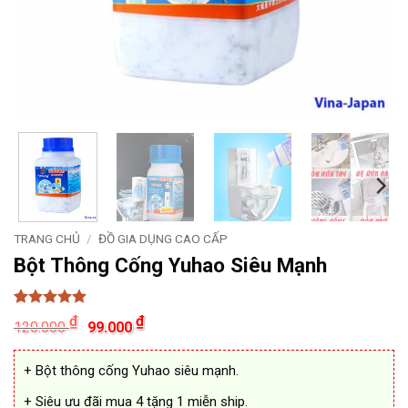
TRANG CHỦ
/
ĐỒ GIA DỤNG CAO CẤP
Bột Thông Cống Yuhao Siêu Mạnh
5
19
trên 5
Giá
Giá
₫
₫
120.000
99.000
dựa trên
gốc
hiện
đánh giá
là:
tại
120.000 ₫.
là:
+ Bột thông cống Yuhao siêu mạnh.
99.000 ₫.
+ Siêu ưu đãi mua 4 tặng 1 miễn ship.