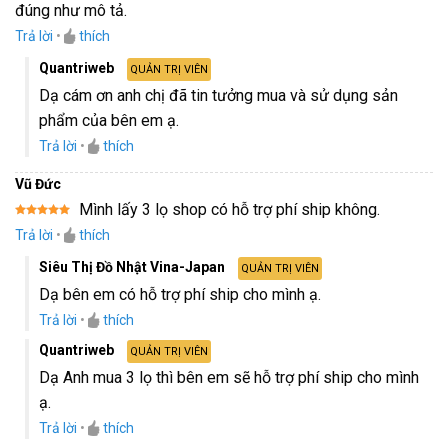
Được xếp
đúng như mô tả.
hạng
5
5
sao
Trả lời
•
thích
Quantriweb
QUẢN TRỊ VIÊN
Dạ cám ơn anh chị đã tin tưởng mua và sử dụng sản
phẩm của bên em ạ.
Trả lời
•
thích
Vũ Đức
Mình lấy 3 lọ shop có hỗ trợ phí ship không.
Được xếp
Trả lời
•
thích
hạng
5
5
sao
Siêu Thị Đồ Nhật Vina-Japan
QUẢN TRỊ VIÊN
Dạ bên em có hỗ trợ phí ship cho mình ạ.
Trả lời
•
thích
Quantriweb
QUẢN TRỊ VIÊN
Dạ Anh mua 3 lọ thì bên em sẽ hỗ trợ phí ship cho mình
ạ.
Trả lời
•
thích