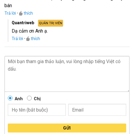
Được xếp
bán
hạng
5
5
sao
Trả lời
•
thích
Quantriweb
QUẢN TRỊ VIÊN
Dạ cảm ơn Anh ạ.
Trả lời
•
thích
Anh
Chị
GỬI