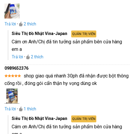
Trả lời
•
2
thích
Siêu Thị Đồ Nhật Vina-Japan
QUẢN TRỊ VIÊN
Cám ơn Anh/Chị đã tin tưởng sản phẩm bên cửa hàng
em a
Trả lời
•
2
thích
0989652376
shop giao quá nhanh 30ph đã nhận được bột thông
Được xếp
cống rồi , đóng gói cẩn thận hy vọng dùng ok
hạng
5
5
sao
Trả lời
•
1
thích
Siêu Thị Đồ Nhật Vina-Japan
QUẢN TRỊ VIÊN
Cám ơn Anh/Chị đã tin tưởng sản phẩm bên cửa hàng