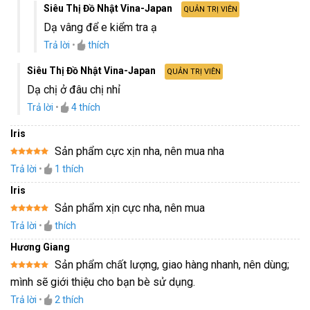
Siêu Thị Đồ Nhật Vina-Japan
QUẢN TRỊ VIÊN
Dạ vâng để e kiểm tra ạ
Trả lời
•
thích
Siêu Thị Đồ Nhật Vina-Japan
QUẢN TRỊ VIÊN
Dạ chị ở đâu chị nhỉ
Trả lời
•
4
thích
Iris
Sản phẩm cực xịn nha, nên mua nha
Được xếp
Trả lời
•
1
thích
hạng
5
5
sao
Iris
Sản phẩm xịn cực nha, nên mua
Được xếp
Trả lời
•
thích
hạng
5
5
sao
Hương Giang
Sản phẩm chất lượng, giao hàng nhanh, nên dùng;
Được xếp
mình sẽ giới thiệu cho bạn bè sử dụng.
hạng
5
5
sao
Trả lời
•
2
thích