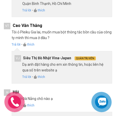
Quận Bình Thạnh, Hồ Chí Minh
Trả lời
•
thích
Cao Văn Thăng
VT
Tôi ỏ Pleiku Gia lai, muốn mua bột thông tắc bồn cầu của công
ty mình thì mua ở đâu ?
Trả lời
•
thích
Siêu Thị Đồ Nhật Vina-Japan
VJ
QUẢN TRỊ VIÊN
Dạ anh đặt hàng cho em xin thông tin, hoặc liên hệ
qua số trên website ạ
Trả lời
•
thích
Hải
H
Mua ở Đà Nẵng chỗ nào ạ
Trả lời
•
thích