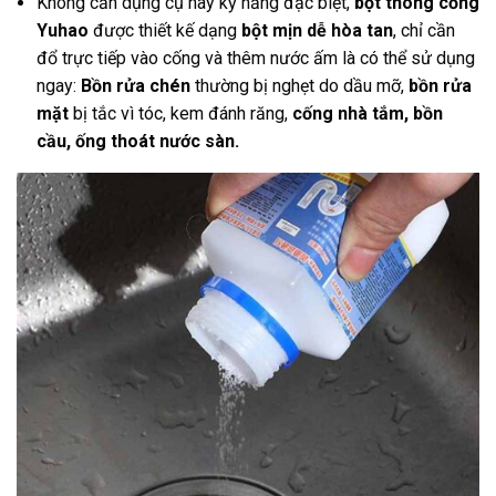
Không cần dụng cụ hay kỹ năng đặc biệt,
bột thông cống
Yuhao
được thiết kế dạng
bột mịn dễ hòa tan
, chỉ cần
đổ trực tiếp vào cống và thêm nước ấm là có thể sử dụng
ngay:
Bồn rửa chén
thường bị nghẹt do dầu mỡ,
bồn rửa
mặt
bị tắc vì tóc, kem đánh răng,
cống nhà tắm, bồn
cầu, ống thoát nước sàn.