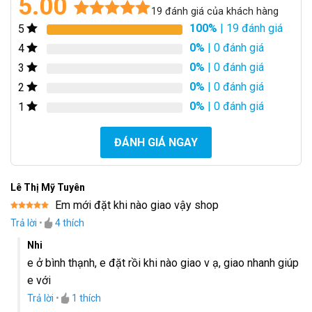
5.00
19
đánh giá của khách hàng
100%
| 19 đánh giá
5
5.00
19
trên 5
dựa trên
0%
| 0 đánh giá
4
đánh giá
0%
| 0 đánh giá
3
0%
| 0 đánh giá
2
0%
| 0 đánh giá
1
ĐÁNH GIÁ NGAY
Lê Thị Mỹ Tuyên
Em mới đặt khi nào giao vậy shop
Được xếp
Trả lời
•
4
thích
hạng
5
5
sao
Nhi
e ở bình thạnh, e đặt rồi khi nào giao v ạ, giao nhanh giúp
e với
Trả lời
•
1
thích