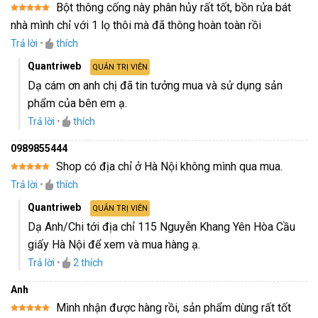
Bột thông cống này phân hủy rất tốt, bồn rửa bát
Được xếp
nhà mình chỉ với 1 lọ thôi mà đã thông hoàn toàn rồi
hạng
5
5
sao
Trả lời
•
thích
Quantriweb
QUẢN TRỊ VIÊN
Dạ cám ơn anh chị đã tin tưởng mua và sử dụng sản
phẩm của bên em ạ.
Trả lời
•
thích
0989855444
Shop có địa chỉ ở Hà Nội không mình qua mua.
Được xếp
Trả lời
•
thích
hạng
5
5
sao
Quantriweb
QUẢN TRỊ VIÊN
Dạ Anh/Chi tới địa chỉ 115 Nguyễn Khang Yên Hòa Cầu
giấy Hà Nội để xem và mua hàng ạ.
Trả lời
•
2
thích
Anh
Mình nhận được hàng rồi, sản phẩm dùng rất tốt