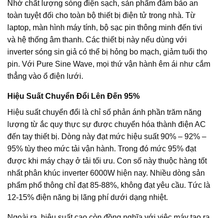
Nhờ chất lượng sóng điện sạch, sản phẩm đảm bảo an
toàn tuyệt đối cho toàn bộ thiết bị điện tử trong nhà. Từ
laptop, màn hình máy tính, bộ sạc pin thông minh đến tivi
và hệ thống âm thanh. Các thiết bị này nếu dùng với
inverter sóng sin giả có thể bị hỏng bo mạch, giảm tuổi thọ
pin. Với Pure Sine Wave, mọi thứ vận hành êm ái như cắm
thẳng vào ổ điện lưới.
Hiệu Suất Chuyển Đổi Lên Đến 95%
Hiệu suất chuyển đổi là chỉ số phản ánh phần trăm năng
lượng từ ắc quy thực sự được chuyển hóa thành điện AC
đến tay thiết bị. Dòng này đạt mức hiệu suất 90% – 92% –
95% tùy theo mức tải vận hành. Trong đó mức 95% đạt
được khi máy chạy ở tải tối ưu. Con số này thuộc hàng tốt
nhất phân khúc inverter 6000W hiện nay. Nhiều dòng sản
phẩm phổ thông chỉ đạt 85-88%, không đạt yêu cầu. Tức là
12-15% điện năng bị lãng phí dưới dạng nhiệt.
Ngoài ra, hiệu suất cao còn đồng nghĩa với việc máy tạo ra