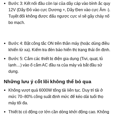
Bước 3: Kết nối đầu còn lại của dây cáp vào bình ắc quy
12V (Dây Đỏ vào cực Dương +, Dây Đen vào cực Âm -).
Tuyệt đối không được đấu ngược cực vì sẽ gây cháy nổ
bo mạch.
Bước 4: Bật công tắc ON trên thân máy (hoặc dùng điều
khiển từ xa). Kiểm tra đèn báo hiển thị trạng thái ổn định.
Bước 5: Cắm các thiết bị điện gia dụng (Tivi, quạt, tủ
lạnh…) vào ổ cắm AC đầu ra của máy và bắt đầu sử
dụng.
Những lưu ý cốt lõi không thể bỏ qua
Không vượt quá 6000W tổng tải liên tục. Duy trì tải ở
mức 70–80% công suất định mức để kéo dài tuổi thọ
máy tối đa.
Thiết bị có động cơ lớn cần dòng khởi động cao. Không