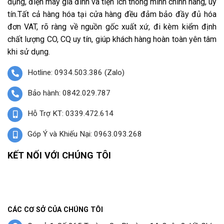
dụng, điện máy gia đình và tiện ích thông minh chính hãng, uy
tín.Tất cả hàng hóa tại cửa hàng đều đảm bảo đầy đủ hóa
đơn VAT, rõ ràng về nguồn gốc xuất xứ, đi kèm kiểm định
chất lượng CO, CQ uy tín, giúp khách hàng hoàn toàn yên tâm
khi sử dụng.
Hotline: 0934.503.386 (Zalo)
Bảo hành: 0842.029.787
Hỗ Trợ KT: 0339.472.614
Góp Ý và Khiếu Nại: 0963.093.268
KẾT NỐI VỚI CHÚNG TÔI
CÁC CƠ SỞ CỦA CHÚNG TÔI