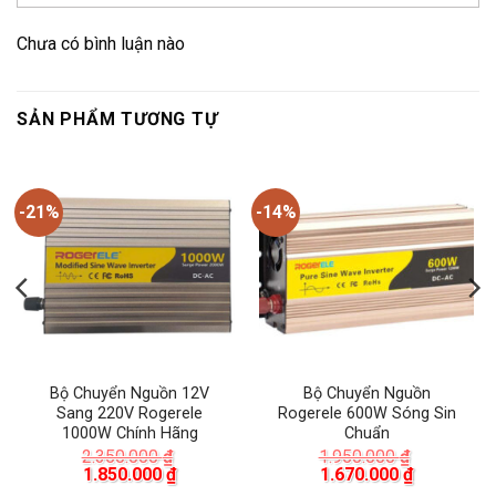
Chưa có bình luận nào
SẢN PHẨM TƯƠNG TỰ
-21%
-14%
Bộ Chuyển Nguồn 12V
Bộ Chuyển Nguồn
Sang 220V Rogerele
Rogerele 600W Sóng Sin
1000W Chính Hãng
Chuẩn
2.350.000
₫
1.950.000
₫
Giá
Giá
Giá
Giá
1.850.000
₫
1.670.000
₫
gốc
hiện
gốc
hiện