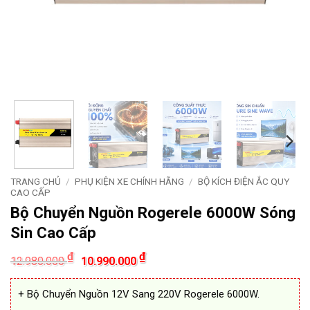
TRANG CHỦ
/
PHỤ KIỆN XE CHÍNH HÃNG
/
BỘ KÍCH ĐIỆN ẮC QUY
CAO CẤP
Bộ Chuyển Nguồn Rogerele 6000W Sóng
Sin Cao Cấp
Giá
Giá
₫
₫
12.980.000
10.990.000
gốc
hiện
là:
tại
12.980.000 ₫.
là:
+ Bộ Chuyển Nguồn 12V Sang 220V Rogerele 6000W.
10.990.000 ₫.