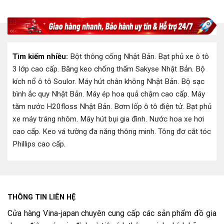
là:
tại
là:
tại
2.350.000 ₫.
là:
1.950.000 ₫.
là:
00 ₫.
1.850.000 ₫.
1.670.000 
Tìm kiếm nhiều:
Bột thông cống Nhật Bản
.
Bạt phủ xe ô tô
3 lớp cao cấp
.
Băng keo chống thấm Sakyse Nhật Bản
.
Bộ
kích nổ ô tô Soulor
.
Máy hút chân không Nhật Bản
.
Bộ sạc
bình ắc quy Nhật Bản
.
Máy ép hoa quả chậm cao cấp
.
Máy
tăm nước H20floss Nhật Bản
.
Bơm lốp ô tô điện tử
.
Bạt phủ
xe máy tráng nhôm
.
Máy hút bụi gia đình
.
Nước hoa xe hơi
cao cấp
.
Keo vá tường đa năng thông minh
.
Tông đơ cắt tóc
Phillips cao cấp
.
THÔNG TIN LIÊN HỆ
Cửa hàng Vina-japan chuyên cung cấp các sản phẩm đồ gia