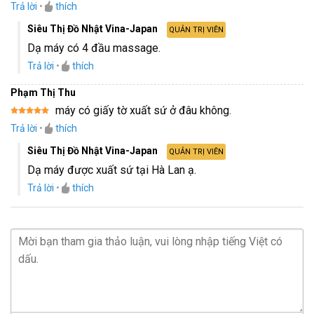
Trả lời
•
thích
hạng
5
5
sao
Siêu Thị Đồ Nhật Vina-Japan
QUẢN TRỊ VIÊN
Dạ máy có 4 đầu massage.
Trả lời
•
thích
Phạm Thị Thu
máy có giấy tờ xuất sứ ở đâu không.
Được xếp
Trả lời
•
thích
hạng
5
5
sao
Siêu Thị Đồ Nhật Vina-Japan
QUẢN TRỊ VIÊN
Dạ máy được xuất sứ tại Hà Lan ạ.
Trả lời
•
thích