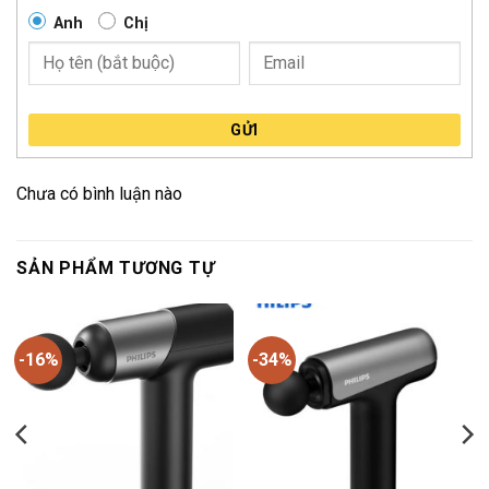
Anh
Chị
GỬI
Chưa có bình luận nào
SẢN PHẨM TƯƠNG TỰ
-16%
-34%