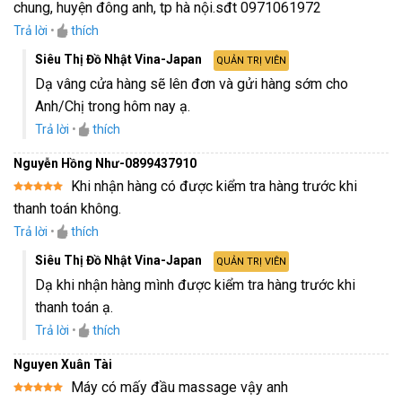
chung, huyện đông anh, tp hà nội.sđt 0971061972
hạng
5
5
sao
Trả lời
•
thích
Siêu Thị Đồ Nhật Vina-Japan
QUẢN TRỊ VIÊN
Dạ vâng cửa hàng sẽ lên đơn và gửi hàng sớm cho
Anh/Chị trong hôm nay ạ.
Trả lời
•
thích
Nguyễn Hồng Như-0899437910
Khi nhận hàng có được kiểm tra hàng trước khi
Được xếp
thanh toán không.
hạng
5
5
sao
Trả lời
•
thích
Siêu Thị Đồ Nhật Vina-Japan
QUẢN TRỊ VIÊN
Dạ khi nhận hàng mình được kiểm tra hàng trước khi
thanh toán ạ.
Trả lời
•
thích
Nguyen Xuân Tài
Máy có mấy đầu massage vậy anh
Được xếp