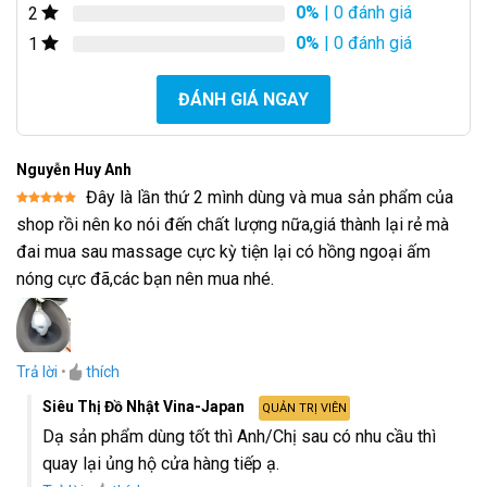
0%
| 0 đánh giá
2
0%
| 0 đánh giá
1
ĐÁNH GIÁ NGAY
Nguyễn Huy Anh
Đây là lần thứ 2 mình dùng và mua sản phẩm của
Được xếp
shop rồi nên ko nói đến chất lượng nữa,giá thành lại rẻ mà
hạng
5
5
sao
đai mua sau massage cực kỳ tiện lại có hồng ngoại ấm
nóng cực đã,các bạn nên mua nhé.
Trả lời
•
thích
Siêu Thị Đồ Nhật Vina-Japan
QUẢN TRỊ VIÊN
Dạ sản phẩm dùng tốt thì Anh/Chị sau có nhu cầu thì
quay lại ủng hộ cửa hàng tiếp ạ.