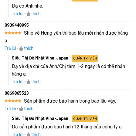
Dạ có Anh nhé.
Trả lời
•
thích
0909448995
Ship về Hưng yên thì bao lâu mới nhận được hàng
Được xếp
ạ.
hạng
5
5
sao
Trả lời
•
thích
Siêu Thị Đồ Nhật Vina-Japan
QUẢN TRỊ VIÊN
Dạ về địa chỉ của Anh/Chị tầm 1-2 ngày là có thể nhận
hàng ạ.
Trả lời
•
thích
0869865523
Sản phẩm được bảo hành trong bao lâu vậy.
Được xếp
Trả lời
•
thích
hạng
5
5
sao
Siêu Thị Đồ Nhật Vina-Japan
QUẢN TRỊ VIÊN
Dạ sản phẩm được bảo hành 12 tháng của công ty ạ.
Trả lời
•
thích