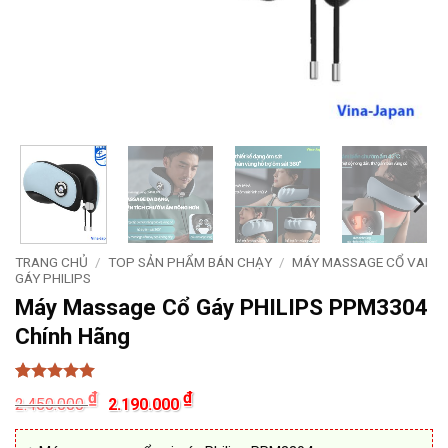
TRANG CHỦ
/
TOP SẢN PHẨM BÁN CHẠY
/
MÁY MASSAGE CỔ VAI
GÁY PHILIPS
Máy Massage Cổ Gáy PHILIPS PPM3304
Chính Hãng
5
14
trên 5
Giá
Giá
₫
₫
2.450.000
2.190.000
dựa trên
gốc
hiện
đánh giá
là:
tại
2.450.000 ₫.
là: