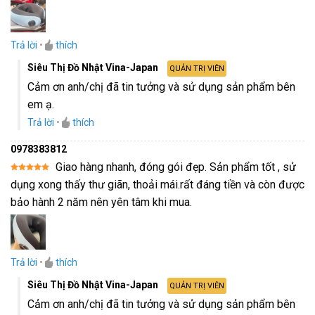
Trả lời
•
thích
Siêu Thị Đồ Nhật Vina-Japan
QUẢN TRỊ VIÊN
Cảm ơn anh/chị đã tin tưởng và sử dụng sản phẩm bên
em ạ.
Trả lời
•
thích
0978383812
Giao hàng nhanh, đóng gói đẹp. Sản phẩm tốt , sử
Được xếp
dụng xong thấy thư giãn, thoải mái.rất đáng tiền và còn được
hạng
5
5
sao
bảo hành 2 năm nên yên tâm khi mua.
Trả lời
•
thích
Siêu Thị Đồ Nhật Vina-Japan
QUẢN TRỊ VIÊN
Cảm ơn anh/chị đã tin tưởng và sử dụng sản phẩm bên