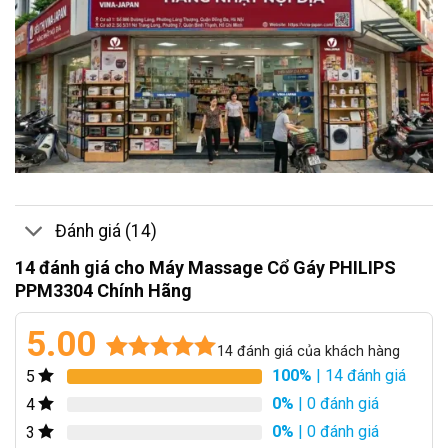
Đánh giá (14)
14 đánh giá cho
Máy Massage Cổ Gáy PHILIPS
PPM3304 Chính Hãng
5.00
14
đánh giá của khách hàng
100%
| 14 đánh giá
5
5.00
14
trên 5
dựa trên
0%
| 0 đánh giá
4
đánh giá
0%
| 0 đánh giá
3