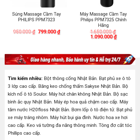
Súng Massage Cầm Tay
Máy Massage Cầm Tay
PHILIPS PPM7323
Philips PPM7325 Chính
Hãng
Giá
Giá
950.000
₫
799.000
₫
1.650.000
₫
gốc
hiện
Giá
Giá
1.090.000
₫
là:
tại
gốc
hiện
950.000 ₫.
là:
là:
tại
799.000 ₫.
1.650.000 ₫.
là:
00 ₫.
1.090.000 
Tìm kiếm nhiều:
Bột thông cống Nhật Bản
.
Bạt phủ xe ô tô
3 lớp cao cấp
.
Băng keo chống thấm Sakyse Nhật Bản
.
Bộ
kích nổ ô tô Soulor
.
Máy hút chân không Nhật Bản
.
Bộ sạc
bình ắc quy Nhật Bản
.
Máy ép hoa quả chậm cao cấp
.
Máy
tăm nước H20floss Nhật Bản
.
Bơm lốp ô tô điện tử
.
Bạt phủ
xe máy tráng nhôm
.
Máy hút bụi gia đình
.
Nước hoa xe hơi
cao cấp
.
Keo vá tường đa năng thông minh
.
Tông đơ cắt tóc
Phillips cao cấp
.