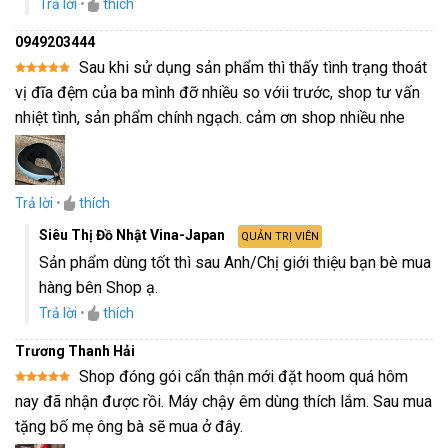
Trả lời
•
thích
0949203444
Sau khi sử dụng sản phẩm thì thấy tình trạng thoát
Được xếp
vị đĩa đệm của ba mình đỡ nhiều so vớii trước, shop tư vấn
hạng
5
5
sao
nhiệt tình, sản phẩm chính ngạch. cảm ơn shop nhiều nhe
Trả lời
•
thích
Siêu Thị Đồ Nhật Vina-Japan
QUẢN TRỊ VIÊN
Sản phẩm dùng tốt thì sau Anh/Chị giới thiệu bạn bè mua
hàng bên Shop ạ.
Trả lời
•
thích
Trương Thanh Hải
Shop đóng gói cẩn thận mới đặt hoom quá hôm
Được xếp
nay đã nhận được rồi. Máy chậy êm dùng thích lắm. Sau mua
hạng
5
5
sao
tặng bố mẹ ông bà sẽ mua ở đây.