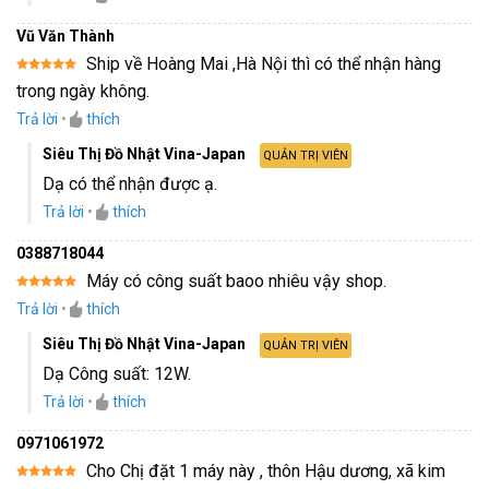
Vũ Văn Thành
Ship về Hoàng Mai ,Hà Nội thì có thể nhận hàng
Được xếp
trong ngày không.
hạng
5
5
sao
Trả lời
•
thích
Siêu Thị Đồ Nhật Vina-Japan
QUẢN TRỊ VIÊN
Dạ có thể nhận được ạ.
Trả lời
•
thích
0388718044
Máy có công suất baoo nhiêu vậy shop.
Được xếp
Trả lời
•
thích
hạng
5
5
sao
Siêu Thị Đồ Nhật Vina-Japan
QUẢN TRỊ VIÊN
Dạ Công suất: 12W.
Trả lời
•
thích
0971061972
Cho Chị đặt 1 máy này , thôn Hậu dương, xã kim
Được xếp