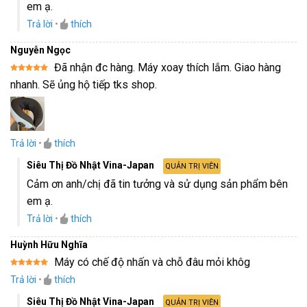
em ạ.
Trả lời
•
thích
Nguyễn Ngọc
Đã nhận đc hàng. Máy xoay thích lắm. Giao hàng
Được xếp
nhanh. Sẽ ủng hộ tiếp tks shop.
hạng
5
5
sao
Trả lời
•
thích
Siêu Thị Đồ Nhật Vina-Japan
QUẢN TRỊ VIÊN
Cảm ơn anh/chị đã tin tưởng và sử dụng sản phẩm bên
em ạ.
Trả lời
•
thích
Huỳnh Hữu Nghĩa
Máy có chế độ nhấn và chỗ đâu mỏi khôg
Được xếp
Trả lời
•
thích
hạng
5
5
sao
Siêu Thị Đồ Nhật Vina-Japan
QUẢN TRỊ VIÊN