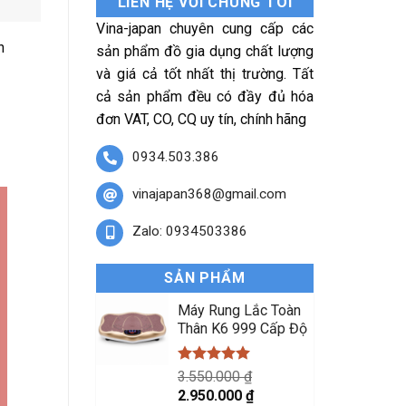
LIÊN HỆ VỚI CHÚNG TÔI
Vina-japan chuyên cung cấp các
n
sản phẩm đồ gia dụng chất lượng
và giá cả tốt nhất thị trường. Tất
cả sản phẩm đều có đầy đủ hóa
đơn VAT, CO, CQ uy tín, chính hãng
0934.503.386
vinajapan368@gmail.com
Zalo: 0934503386
SẢN PHẨM
Máy Rung Lắc Toàn
Thân K6 999 Cấp Độ
Được xếp
3.550.000
₫
hạng
5.00
Giá
Giá
2.950.000
₫
5 sao