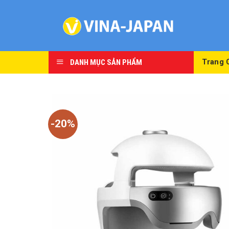
Skip
to
content
DANH MỤC SẢN PHẨM
Trang 
-20%