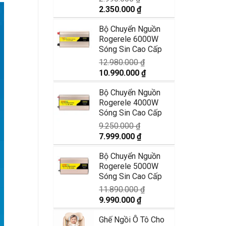
Giá
Giá
2.350.000
₫
gốc
hiện
Bộ Chuyển Nguồn
là:
tại
Rogerele 6000W
2.990.000 ₫.
là:
Sóng Sin Cao Cấp
2.350.000 ₫.
12.980.000
₫
Giá
Giá
10.990.000
₫
gốc
hiện
Bộ Chuyển Nguồn
là:
tại
Rogerele 4000W
12.980.000 ₫.
là:
Sóng Sin Cao Cấp
10.990.000 ₫.
9.250.000
₫
Giá
Giá
7.999.000
₫
gốc
hiện
Bộ Chuyển Nguồn
là:
tại
Rogerele 5000W
9.250.000 ₫.
là:
Sóng Sin Cao Cấp
7.999.000 ₫.
11.890.000
₫
Giá
Giá
9.990.000
₫
gốc
hiện
Ghế Ngồi Ô Tô Cho
là:
tại