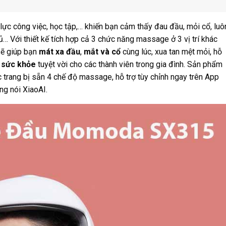
 lực công việc, học tập,… khiến bạn cảm thấy đau đầu, mỏi cổ, luô
gủ… Với thiết kế tích hợp cả 3 chức năng massage ở 3 vị trí khác
ẽ giúp bạn
mát xa đầu
,
mắt và cổ
cùng lúc, xua tan mệt mỏi, hỗ
c
sức khỏe
tuyệt vời cho các thành viên trong gia đình. Sản phẩm
c trang bị sẵn 4 chế độ massage, hỗ trợ tùy chỉnh ngay trên App
ng nói XiaoAI.