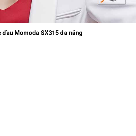
e đầu Momoda SX315 đa năng