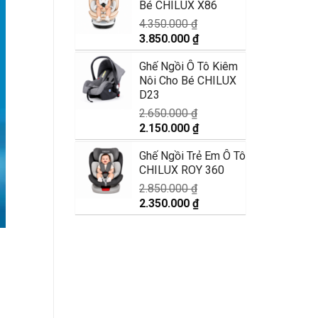
Bé CHILUX X86
11.890.000 ₫.
là:
9.990.000 ₫.
4.350.000
₫
Giá
Giá
3.850.000
₫
gốc
hiện
Ghế Ngồi Ô Tô Kiêm
là:
tại
Nôi Cho Bé CHILUX
4.350.000 ₫.
là:
D23
3.850.000 ₫.
2.650.000
₫
Giá
Giá
2.150.000
₫
gốc
hiện
Ghế Ngồi Trẻ Em Ô Tô
là:
tại
CHILUX ROY 360
2.650.000 ₫.
là:
2.150.000 ₫.
2.850.000
₫
Giá
Giá
2.350.000
₫
gốc
hiện
là:
tại
2.850.000 ₫.
là:
2.350.000 ₫.