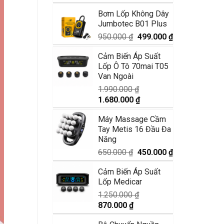
gốc
hiện
Bơm Lốp Không Dây
là:
tại
Jumbotec B01 Plus
3.550.000 ₫.
là:
2.950.000 ₫.
Giá
Giá
950.000
₫
499.000
₫
gốc
hiện
Cảm Biến Áp Suất
là:
tại
Lốp Ô Tô 70mai T05
950.000 ₫.
là:
Van Ngoài
499.000 ₫.
1.990.000
₫
Giá
Giá
1.680.000
₫
gốc
hiện
Máy Massage Cầm
là:
tại
Tay Metis 16 Đầu Đa
1.990.000 ₫.
là:
Năng
1.680.000 ₫.
Giá
Giá
650.000
₫
450.000
₫
gốc
hiện
Cảm Biến Áp Suất
là:
tại
Lốp Medicar
650.000 ₫.
là:
450.000 ₫.
1.250.000
₫
Giá
Giá
870.000
₫
gốc
hiện