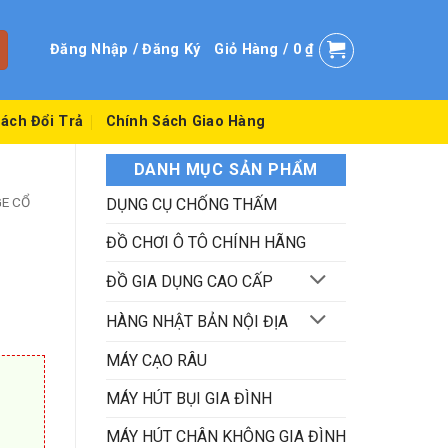
Đăng Nhập / Đăng Ký
Giỏ Hàng /
0
₫
ách Đổi Trả
Chính Sách Giao Hàng
DANH MỤC SẢN PHẨM
E CỔ
DỤNG CỤ CHỐNG THẤM
ĐỒ CHƠI Ô TÔ CHÍNH HÃNG
ĐỒ GIA DỤNG CAO CẤP
HÀNG NHẬT BẢN NỘI ĐỊA
MÁY CẠO RÂU
MÁY HÚT BỤI GIA ĐÌNH
MÁY HÚT CHÂN KHÔNG GIA ĐÌNH