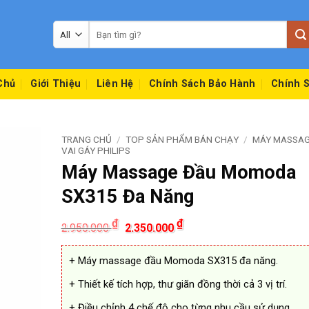
Tìm
kiếm:
Chủ
Giới Thiệu
Liên Hệ
Chính Sách Bảo Hành
Chính S
TRANG CHỦ
/
TOP SẢN PHẨM BÁN CHẠY
/
MÁY MASSAG
VAI GÁY PHILIPS
Máy Massage Đầu Momoda
SX315 Đa Năng
Giá
Giá
₫
₫
2.950.000
2.350.000
gốc
hiện
là:
tại
2.950.000 ₫.
là:
+ Máy massage đầu Momoda SX315 đa năng.
2.350.000 ₫.
+ Thiết kế tích hợp, thư giãn đồng thời cả 3 vị trí.
+ Điều chỉnh 4 chế độ cho từng nhu cầu sử dụng.