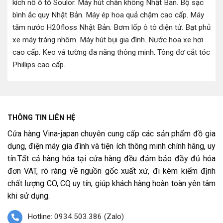
kích nổ ô tô Soulor
.
Máy hút chân không Nhật Bản
.
Bộ sạc
bình ắc quy Nhật Bản
.
Máy ép hoa quả chậm cao cấp
.
Máy
tăm nước H20floss Nhật Bản
.
Bơm lốp ô tô điện tử
.
Bạt phủ
xe máy tráng nhôm
.
Máy hút bụi gia đình
.
Nước hoa xe hơi
cao cấp
.
Keo vá tường đa năng thông minh
.
Tông đơ cắt tóc
Phillips cao cấp
.
THÔNG TIN LIÊN HỆ
Cửa hàng Vina-japan chuyên cung cấp các sản phẩm đồ gia
dụng, điện máy gia đình và tiện ích thông minh chính hãng, uy
tín.Tất cả hàng hóa tại cửa hàng đều đảm bảo đầy đủ hóa
đơn VAT, rõ ràng về nguồn gốc xuất xứ, đi kèm kiểm định
chất lượng CO, CQ uy tín, giúp khách hàng hoàn toàn yên tâm
khi sử dụng.
Hotline: 0934.503.386 (Zalo)