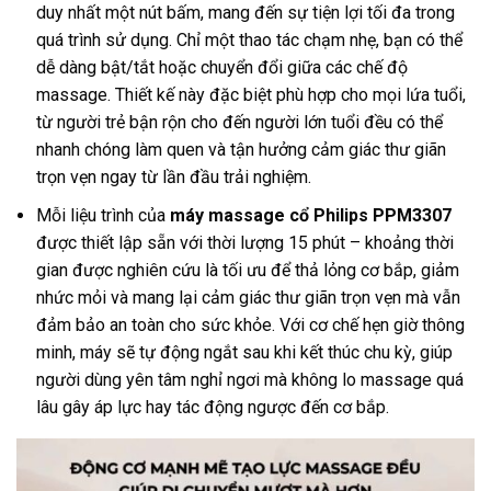
duy nhất một nút bấm, mang đến sự tiện lợi tối đa trong
quá trình sử dụng. Chỉ một thao tác chạm nhẹ, bạn có thể
dễ dàng bật/tắt hoặc chuyển đổi giữa các chế độ
massage. Thiết kế này đặc biệt phù hợp cho mọi lứa tuổi,
từ người trẻ bận rộn cho đến người lớn tuổi đều có thể
nhanh chóng làm quen và tận hưởng cảm giác thư giãn
trọn vẹn ngay từ lần đầu trải nghiệm.
Mỗi liệu trình của
máy massage cổ Philips PPM3307
được thiết lập sẵn với thời lượng 15 phút – khoảng thời
gian được nghiên cứu là tối ưu để thả lỏng cơ bắp, giảm
nhức mỏi và mang lại cảm giác thư giãn trọn vẹn mà vẫn
đảm bảo an toàn cho sức khỏe. Với cơ chế hẹn giờ thông
minh, máy sẽ tự động ngắt sau khi kết thúc chu kỳ, giúp
người dùng yên tâm nghỉ ngơi mà không lo massage quá
lâu gây áp lực hay tác động ngược đến cơ bắp.