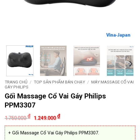
TRANG CHỦ
/
TOP SẢN PHẨM BÁN CHẠY
/
MÁY MASSAGE CỔ VAI
GÁY PHILIPS
Gối Massage Cổ Vai Gáy Philips
PPM3307
Giá
Giá
₫
₫
1.750.000
1.249.000
gốc
hiện
là:
tại
1.750.000 ₫.
là:
+ Gối Massage Cổ Vai Gáy Philips PPM3307.
1.249.000 ₫.