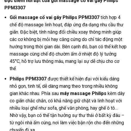
Đặc điểm nổi bật của gối massage cổ vai gáy Philips
PPM3307
Gối massage cổ vai gáy Philips
PPM3307
tích hợp 4
chế độ massage linh hoạt, đáp ứng đa dạng nhu cầu thư
giãn. Đặc biệt, tính năng đổi chiều xoay thông minh giúp
các cơ không bị mỏi hay căng cứng do chỉ tác động một
hướng trong thời gian dài. Bên cạnh đó, bạn có thể kết hợp
massage cùng chế độ chườm ấm ở nhiệt độ lý tưởng
45°C, hỗ trợ lưu thông máu, mang lại sự dễ chịu cho cơ
thể.
Philips PPM3307
được thiết kế hiện đại với kiểu dáng
nhỏ gọn, tinh tế, dễ dàng mang theo trong nhiều không
gian khác nhau. Phía sau
máy massage Philips
kèm dây
co giãn chắc chắn, có khả năng giữ chặt và linh hoạt với
nhiều loại ghế như sofa, ghế văn phòng, hay ghế ô tô…
Nhờ vậy, bạn có thể tận hưởng sự thư thái ở bất kỳ đâu –
từ ngôi nhà ấm cúng, nơi làm việc bận rộn cho đến những
chuyến đi xa.