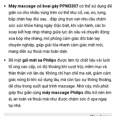
Máy massage cổ bvai gáy PPM3307
có thể sử dụng để
giãn cơ cho nhiều vùng trên cơ thể như cổ, vai, eo, lưng,
bắp chân hay đùi sau… đáp ứng trọn vẹn nhu cầu chăm
sóc sức khỏe hằng ngày. Đặc biệt, khi vận hành, các bi
xoay kết hợp nhịp nhàng giữa lực ấn sâu và chuyển động
xoa bóp nhẹ nhàng, mô phỏng cảm giác đôi bàn tay
chuyên nghiệp, giúp giải tỏa nhanh cảm giác mệt mỏi,
mang đến sự thoải mái toàn diện.
Bề mặt
gối mát xa Philips
được làm từ chất liệu vải lưới
tổ ong cao cấp, có độ thoáng khí vượt trội, mềm mại và
thân thiện với làn da. Không chỉ hạn chế ma sát, giảm cảm
giác nóng bí khi sử dụng lâu, mà còn tạo sự thông thoáng,
dễ chịu trong suốt quá trình massage. Nhờ vậy, mỗi phút
giây thư giãn cùng
máy massage Philips
đều trở nên êm
ái, an toàn và thoải mái như được chăm sóc ở spa ngay
tại nhà.