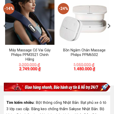
-14%
-24%
Máy Massage Cổ Vai Gáy
Bồn Ngâm Chân Massage
Philips PPM3521 Chính
Philips PPM6502
Hãng
3.200.000
₫
1.950.000
₫
Giá
Giá
Giá
Giá
2.749.000
₫
1.480.000
₫
gốc
hiện
gốc
hiện
là:
tại
là:
tại
3.200.000 ₫.
là:
1.950.000 ₫.
là:
00 ₫.
2.749.000 ₫.
1.480.000 
Tìm kiếm nhiều:
Bột thông cống Nhật Bản
.
Bạt phủ xe ô tô
3 lớp cao cấp
.
Băng keo chống thấm Sakyse Nhật Bản
.
Bộ