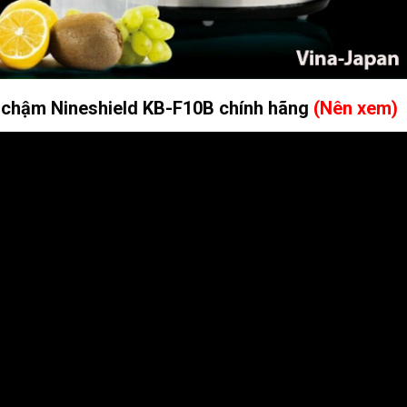
p chậm Nineshield KB-F10B chính hãng
(Nên xem)