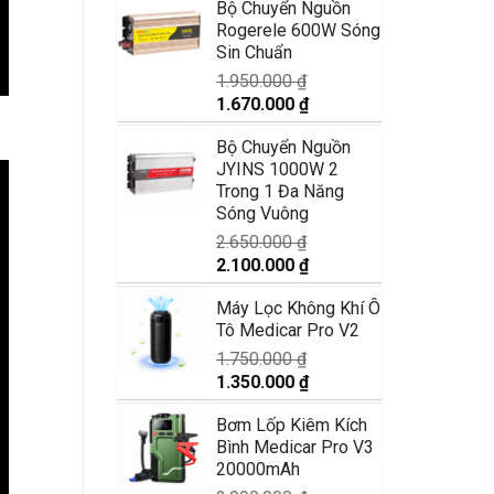
Bộ Chuyển Nguồn
là:
tại
Rogerele 600W Sóng
1.250.000 ₫.
là:
Sin Chuẩn
870.000 ₫.
1.950.000
₫
Giá
Giá
1.670.000
₫
gốc
hiện
Bộ Chuyển Nguồn
là:
tại
JYINS 1000W 2
1.950.000 ₫.
là:
Trong 1 Đa Năng
1.670.000 ₫.
Sóng Vuông
2.650.000
₫
Giá
Giá
2.100.000
₫
gốc
hiện
Máy Lọc Không Khí Ô
là:
tại
Tô Medicar Pro V2
2.650.000 ₫.
là:
2.100.000 ₫.
1.750.000
₫
Giá
Giá
1.350.000
₫
gốc
hiện
Bơm Lốp Kiêm Kích
là:
tại
Bình Medicar Pro V3
1.750.000 ₫.
là:
20000mAh
1.350.000 ₫.