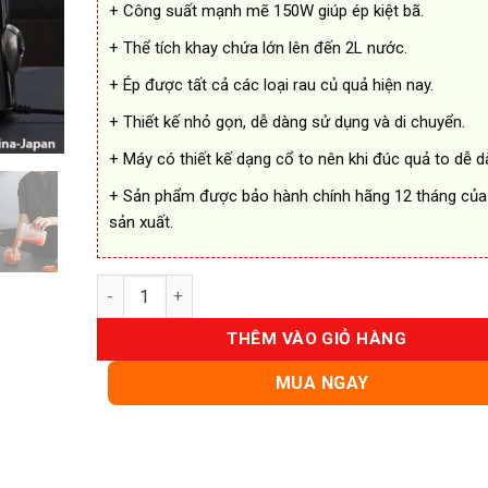
+ Công suất mạnh mẽ 150W giúp ép kiệt bã.
+ Thể tích khay chứa lớn lên đến 2L nước.
+ Ép được tất cả các loại rau củ quả hiện nay.
+ Thiết kế nhỏ gọn, dễ dàng sử dụng và di chuyển.
+ Máy có thiết kế dạng cổ to nên khi đúc quả to dễ d
+ Sản phẩm được bảo hành chính hãng 12 tháng của
sản xuất.
Máy Ép Chậm Nineshield KB F10B Cao Cấp số lượng
THÊM VÀO GIỎ HÀNG
MUA NGAY