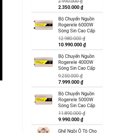
2.990.000
₫
Giá
Giá
2.350.000
₫
gốc
hiện
Bộ Chuyển Nguồn
là:
tại
Rogerele 6000W
2.990.000 ₫.
là:
Sóng Sin Cao Cấp
2.350.000 ₫.
12.980.000
₫
Giá
Giá
10.990.000
₫
gốc
hiện
Bộ Chuyển Nguồn
là:
tại
Rogerele 4000W
12.980.000 ₫.
là:
Sóng Sin Cao Cấp
10.990.000 ₫.
9.250.000
₫
Giá
Giá
7.999.000
₫
gốc
hiện
Bộ Chuyển Nguồn
là:
tại
Rogerele 5000W
9.250.000 ₫.
là:
Sóng Sin Cao Cấp
7.999.000 ₫.
11.890.000
₫
Giá
Giá
9.990.000
₫
gốc
hiện
Ghế Ngồi Ô Tô Cho
là:
tại