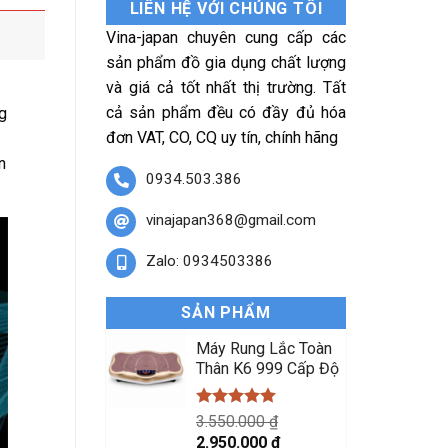
LIÊN HỆ VỚI CHÚNG TÔI
Vina-japan chuyên cung cấp các
sản phẩm đồ gia dụng chất lượng
và giá cả tốt nhất thị trường. Tất
cả sản phẩm đều có đầy đủ hóa
g
đơn VAT, CO, CQ uy tín, chính hãng
n
0934.503.386
vinajapan368@gmail.com
Zalo: 0934503386
SẢN PHẨM
Máy Rung Lắc Toàn
Thân K6 999 Cấp Độ
Được xếp
3.550.000
₫
hạng
5.00
Giá
Giá
2.950.000
₫