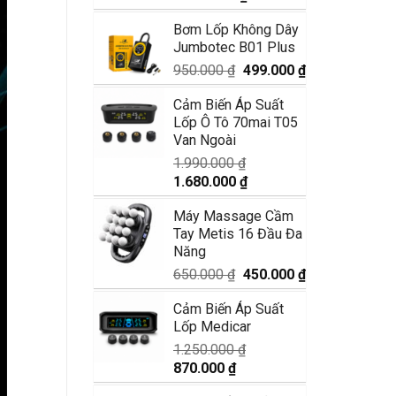
5 sao
gốc
hiện
Bơm Lốp Không Dây
là:
tại
Jumbotec B01 Plus
3.550.000 ₫.
là:
2.950.000 ₫.
Giá
Giá
950.000
₫
499.000
₫
gốc
hiện
Cảm Biến Áp Suất
là:
tại
Lốp Ô Tô 70mai T05
950.000 ₫.
là:
Van Ngoài
499.000 ₫.
1.990.000
₫
Giá
Giá
1.680.000
₫
gốc
hiện
Máy Massage Cầm
là:
tại
Tay Metis 16 Đầu Đa
1.990.000 ₫.
là:
Năng
1.680.000 ₫.
Giá
Giá
650.000
₫
450.000
₫
gốc
hiện
Cảm Biến Áp Suất
là:
tại
Lốp Medicar
650.000 ₫.
là:
450.000 ₫.
1.250.000
₫
Giá
Giá
870.000
₫
gốc
hiện