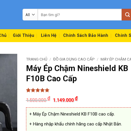
Tìm
kiếm:
Chủ
Giới Thiệu
Liên Hệ
Chính Sách Bảo Hành
Chính S
TRANG CHỦ
/
ĐỒ GIA DỤNG CAO CẤP
/
MÁY ÉP CHẬM C
Máy Ép Chậm Nineshield KB
F10B Cao Cấp
5
10
trên 5
Giá
Giá
₫
₫
1.500.000
1.149.000
dựa trên
gốc
hiện
đánh giá
là:
tại
1.500.000 ₫.
là:
+ Máy Ép Chậm Nineshield KB F10B cao cấp.
1.149.000 ₫.
+ Hàng nhập khẩu chính hãng cao cấp Nhật Bản.