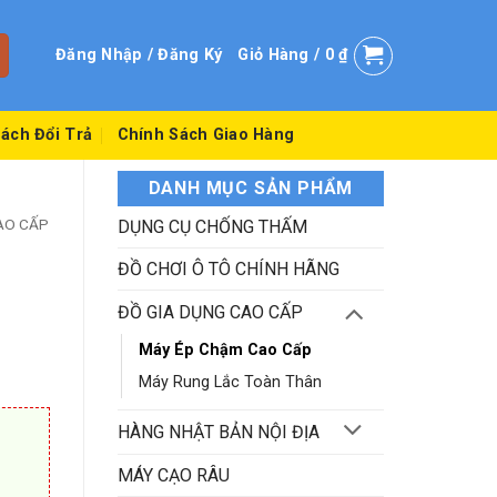
Đăng Nhập / Đăng Ký
Giỏ Hàng /
0
₫
ách Đổi Trả
Chính Sách Giao Hàng
DANH MỤC SẢN PHẨM
AO CẤP
DỤNG CỤ CHỐNG THẤM
ĐỒ CHƠI Ô TÔ CHÍNH HÃNG
ĐỒ GIA DỤNG CAO CẤP
Máy Ép Chậm Cao Cấp
Máy Rung Lắc Toàn Thân
HÀNG NHẬT BẢN NỘI ĐỊA
MÁY CẠO RÂU