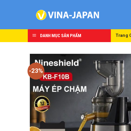
Skip
to
content
DANH MỤC SẢN PHẨM
Trang 
-23%