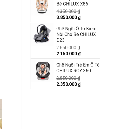
Bé CHILUX X86
11.890.000 ₫.
là:
9.990.000 ₫.
4.350.000
₫
Giá
Giá
3.850.000
₫
gốc
hiện
Ghế Ngồi Ô Tô Kiêm
là:
tại
Nôi Cho Bé CHILUX
4.350.000 ₫.
là:
D23
3.850.000 ₫.
2.650.000
₫
Giá
Giá
2.150.000
₫
gốc
hiện
Ghế Ngồi Trẻ Em Ô Tô
là:
tại
CHILUX ROY 360
2.650.000 ₫.
là:
2.150.000 ₫.
2.850.000
₫
Giá
Giá
2.350.000
₫
gốc
hiện
là:
tại
2.850.000 ₫.
là:
2.350.000 ₫.