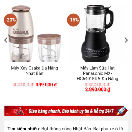
-20%
-16%
Máy Xay Osaka Đa Năng
Máy Làm Sữa Hạt
Nhật Bản
Panasonic MX-
HG6401KRA Đa Năng
Giá
Giá
500.000
₫
399.000
₫
3.450.000
₫
gốc
hiện
Giá
Giá
2.890.000
₫
là:
tại
gốc
hiện
500.000 ₫.
là:
là:
tại
399.000 ₫.
3.450.000 ₫.
là:
00 ₫.
2.890.000 
Tìm kiếm nhiều:
Bột thông cống Nhật Bản
.
Bạt phủ xe ô tô