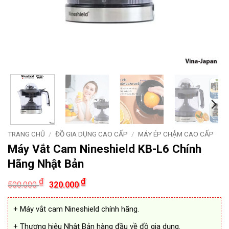
TRANG CHỦ
/
ĐỒ GIA DỤNG CAO CẤP
/
MÁY ÉP CHẬM CAO CẤP
Máy Vắt Cam Nineshield KB-L6 Chính
Hãng Nhật Bản
Giá
Giá
₫
₫
500.000
320.000
gốc
hiện
là:
tại
500.000 ₫.
là:
+ Máy vắt cam Nineshield chính hãng.
320.000 ₫.
+ Thương hiệu Nhật Bản hàng đầu về đồ gia dụng.