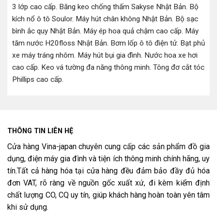
3 lớp cao cấp
.
Băng keo chống thấm Sakyse Nhật Bản
.
Bộ
kích nổ ô tô Soulor
.
Máy hút chân không Nhật Bản
.
Bộ sạc
bình ắc quy Nhật Bản
.
Máy ép hoa quả chậm cao cấp
.
Máy
tăm nước H20floss Nhật Bản
.
Bơm lốp ô tô điện tử
.
Bạt phủ
xe máy tráng nhôm
.
Máy hút bụi gia đình
.
Nước hoa xe hơi
cao cấp
.
Keo vá tường đa năng thông minh
.
Tông đơ cắt tóc
Phillips cao cấp
.
THÔNG TIN LIÊN HỆ
Cửa hàng Vina-japan chuyên cung cấp các sản phẩm đồ gia
dụng, điện máy gia đình và tiện ích thông minh chính hãng, uy
tín.Tất cả hàng hóa tại cửa hàng đều đảm bảo đầy đủ hóa
đơn VAT, rõ ràng về nguồn gốc xuất xứ, đi kèm kiểm định
chất lượng CO, CQ uy tín, giúp khách hàng hoàn toàn yên tâm
khi sử dụng.