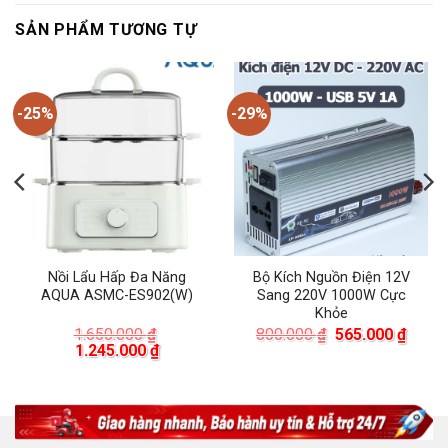
SẢN PHẨM TƯƠNG TỰ
-25%
-29%
Nồi Lẩu Hấp Đa Năng
Bộ Kích Nguồn Điện 12V
AQUA ASMC-ES902(W)
Sang 220V 1000W Cực
Khỏe
Giá
Giá
1.650.000
₫
800.000
₫
565.000
₫
Giá
Giá
gốc
hiện
1.245.000
₫
gốc
hiện
là:
tại
là:
tại
800.000 ₫.
là:
1.650.000 ₫.
là:
565.0
.000 ₫.
1.245.000 ₫.