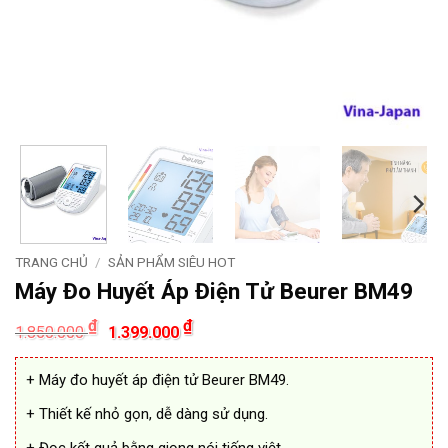
TRANG CHỦ
/
SẢN PHẨM SIÊU HOT
Máy Đo Huyết Áp Điện Tử Beurer BM49
Giá
Giá
₫
₫
1.850.000
1.399.000
gốc
hiện
là:
tại
1.850.000 ₫.
là:
+ Máy đo huyết áp điện tử Beurer BM49.
1.399.000 ₫.
+ Thiết kế nhỏ gọn, dễ dàng sử dụng.