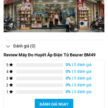
Đánh giá (0)
Review Máy Đo Huyết Áp Điện Tử Beurer BM49
0%
| 0 đánh giá
5
0%
| 0 đánh giá
4
0%
| 0 đánh giá
3
0%
| 0 đánh giá
2
0%
| 0 đánh giá
1
ĐÁNH GIÁ NGAY