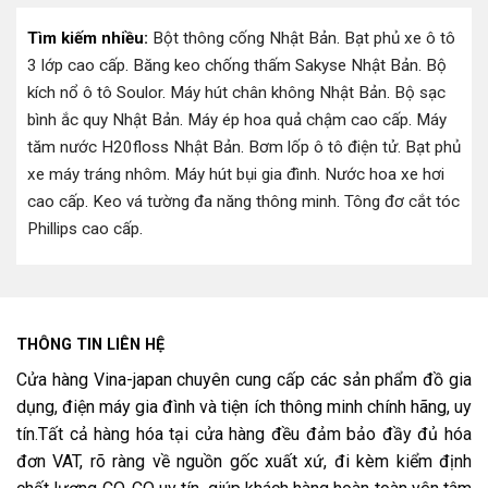
Tìm kiếm nhiều:
Bột thông cống Nhật Bản
.
Bạt phủ xe ô tô
3 lớp cao cấp
.
Băng keo chống thấm Sakyse Nhật Bản
.
Bộ
kích nổ ô tô Soulor
.
Máy hút chân không Nhật Bản
.
Bộ sạc
bình ắc quy Nhật Bản
.
Máy ép hoa quả chậm cao cấp
.
Máy
tăm nước H20floss Nhật Bản
.
Bơm lốp ô tô điện tử
.
Bạt phủ
xe máy tráng nhôm
.
Máy hút bụi gia đình
.
Nước hoa xe hơi
cao cấp
.
Keo vá tường đa năng thông minh
.
Tông đơ cắt tóc
Phillips cao cấp
.
THÔNG TIN LIÊN HỆ
Cửa hàng Vina-japan chuyên cung cấp các sản phẩm đồ gia
dụng, điện máy gia đình và tiện ích thông minh chính hãng, uy
tín.Tất cả hàng hóa tại cửa hàng đều đảm bảo đầy đủ hóa
đơn VAT, rõ ràng về nguồn gốc xuất xứ, đi kèm kiểm định