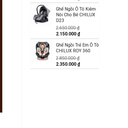
gốc
hiện
Ghế Ngồi Ô Tô Kiêm
là:
tại
Nôi Cho Bé CHILUX
4.350.000 ₫.
là:
D23
3.850.000 ₫.
2.650.000
₫
Giá
Giá
2.150.000
₫
gốc
hiện
Ghế Ngồi Trẻ Em Ô Tô
là:
tại
CHILUX ROY 360
2.650.000 ₫.
là:
2.150.000 ₫.
2.850.000
₫
Giá
Giá
2.350.000
₫
gốc
hiện
là:
tại
2.850.000 ₫.
là:
2.350.000 ₫.