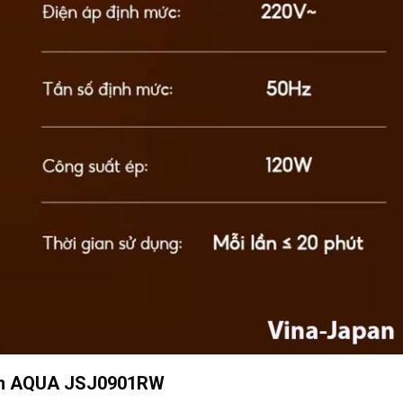
hậm AQUA JSJ0901RW