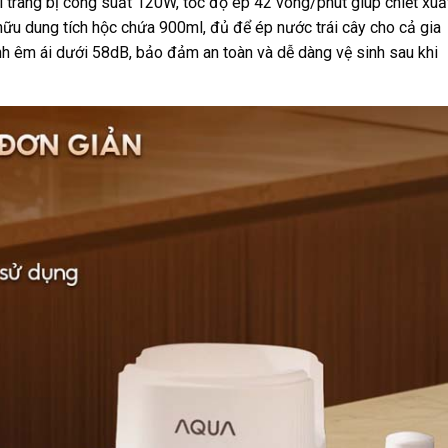
 trang bị công suất 120W, tốc độ ép 42 vòng/phút giúp chiết xuấ
hữu dung tích hộc chứa 900ml, đủ để ép nước trái cây cho cả gia
ành êm ái dưới 58dB, bảo đảm an toàn và dễ dàng vệ sinh sau khi