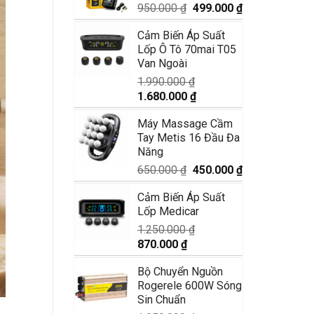
2.950.000 ₫.
Giá
Giá
950.000
₫
499.000
₫
gốc
hiện
Cảm Biến Áp Suất
là:
tại
Lốp Ô Tô 70mai T05
950.000 ₫.
là:
Van Ngoài
499.000 ₫.
1.990.000
₫
Giá
Giá
1.680.000
₫
gốc
hiện
Máy Massage Cầm
là:
tại
Tay Metis 16 Đầu Đa
1.990.000 ₫.
là:
Năng
1.680.000 ₫.
Giá
Giá
650.000
₫
450.000
₫
gốc
hiện
Cảm Biến Áp Suất
là:
tại
Lốp Medicar
650.000 ₫.
là:
450.000 ₫.
1.250.000
₫
Giá
Giá
870.000
₫
gốc
hiện
Bộ Chuyển Nguồn
là:
tại
Rogerele 600W Sóng
1.250.000 ₫.
là:
Sin Chuẩn
870.000 ₫.