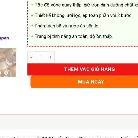
+ Tốc độ vòng quay thấp, giữ trọn dinh dưỡng chất x
+ Thiết kế không lưới lọc, ép toàn phần với 2 bước.
+ Phân tách bã và nước ép tiện lợi.
+ Trang bị tính năng an toàn, độ ồn thấp.
Máy Ép Chậm AQUA JSJ0901RW Chính Hãng số lượn
THÊM VÀO GIỎ HÀNG
MUA NGAY