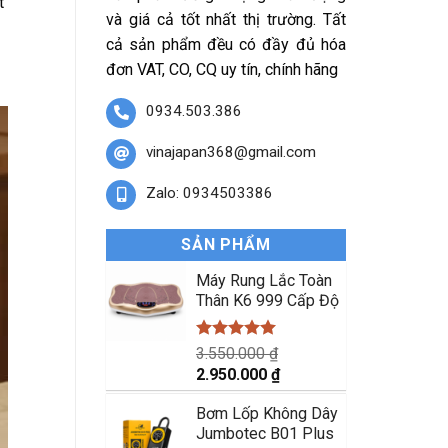
t
và giá cả tốt nhất thị trường. Tất
cả sản phẩm đều có đầy đủ hóa
đơn VAT, CO, CQ uy tín, chính hãng
0934.503.386
vinajapan368@gmail.com
Zalo: 0934503386
SẢN PHẨM
Máy Rung Lắc Toàn
Thân K6 999 Cấp Độ
Được xếp
3.550.000
₫
hạng
5.00
Giá
Giá
2.950.000
₫
5 sao
gốc
hiện
Bơm Lốp Không Dây
là:
tại
Jumbotec B01 Plus
3.550.000 ₫.
là: