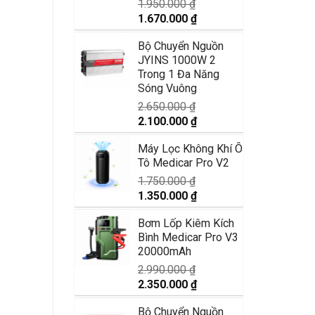
1.950.000
₫
Giá
Giá
1.670.000
₫
gốc
hiện
Bộ Chuyển Nguồn
là:
tại
JYINS 1000W 2
1.950.000 ₫.
là:
Trong 1 Đa Năng
1.670.000 ₫.
Sóng Vuông
2.650.000
₫
Giá
Giá
2.100.000
₫
gốc
hiện
Máy Lọc Không Khí Ô
là:
tại
Tô Medicar Pro V2
2.650.000 ₫.
là:
2.100.000 ₫.
1.750.000
₫
Giá
Giá
1.350.000
₫
gốc
hiện
Bơm Lốp Kiêm Kích
là:
tại
Bình Medicar Pro V3
1.750.000 ₫.
là:
20000mAh
1.350.000 ₫.
2.990.000
₫
Giá
Giá
2.350.000
₫
gốc
hiện
Bộ Chuyển Nguồn
là:
tại