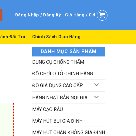
Đăng Nhập / Đăng Ký
Giỏ Hàng /
0
₫
ách Đổi Trả
Chính Sách Giao Hàng
DANH MỤC SẢN PHẨM
DỤNG CỤ CHỐNG THẤM
ĐỒ CHƠI Ô TÔ CHÍNH HÃNG
ĐỒ GIA DỤNG CAO CẤP
HÀNG NHẬT BẢN NỘI ĐỊA
MÁY CẠO RÂU
MÁY HÚT BỤI GIA ĐÌNH
MÁY HÚT CHÂN KHÔNG GIA ĐÌNH