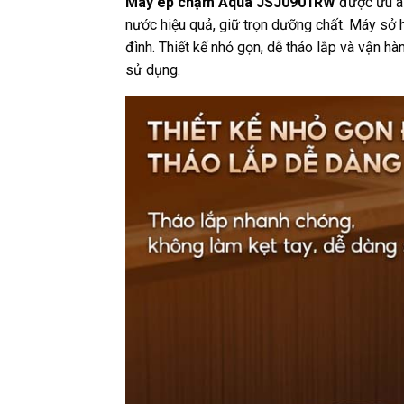
Máy ép chậm Aqua JSJ0901RW
được ưu ái
nước hiệu quả, giữ trọn dưỡng chất. Máy sở 
đình. Thiết kế nhỏ gọn, dễ tháo lắp và vận h
sử dụng.