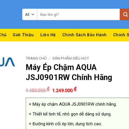
Tìm
kiếm:
Chủ
Giới Thiệu
Liên Hệ
Chính Sách Bảo Hành
Chính S
TRANG CHỦ
/
SẢN PHẨM SIÊU HOT
Máy Ép Chậm AQUA
JSJ0901RW Chính Hãng
Giá
Giá
₫
₫
1.450.000
1.249.000
gốc
hiện
là:
tại
1.450.000 ₫.
là:
+ Máy ép chậm AQUA JSJ0901RW chính hãng.
1.249.000 ₫.
+ Thiết kế tinh tế, nhỏ gọn dễ dàng sử dụng.
+ Đường kính cối ép lớn, dung tích cao.