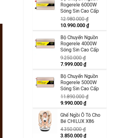
Rogerele 6000W
2.990.000 ₫.
là:
Sóng Sin Cao Cấp
2.350.000 ₫.
12.980.000
₫
Giá
Giá
10.990.000
₫
gốc
hiện
Bộ Chuyển Nguồn
là:
tại
Rogerele 4000W
12.980.000 ₫.
là:
Sóng Sin Cao Cấp
10.990.000 ₫.
9.250.000
₫
Giá
Giá
7.999.000
₫
gốc
hiện
Bộ Chuyển Nguồn
là:
tại
Rogerele 5000W
9.250.000 ₫.
là:
Sóng Sin Cao Cấp
7.999.000 ₫.
11.890.000
₫
Giá
Giá
9.990.000
₫
gốc
hiện
Ghế Ngồi Ô Tô Cho
là:
tại
Bé CHILUX X86
11.890.000 ₫.
là:
9.990.000 ₫.
4.350.000
₫
Giá
Giá
3.850.000
₫