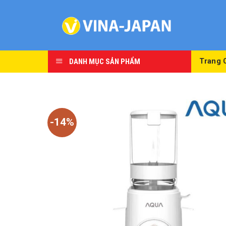
Skip
to
content
DANH MỤC SẢN PHẨM
Trang 
-14%