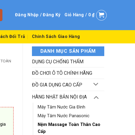
Đăng Nhập / Đăng Ký
Giỏ Hàng /
0
₫
ách Đổi Trả
Chính Sách Giao Hàng
DANH MỤC SẢN PHẨM
 TOÀN
DỤNG CỤ CHỐNG THẤM
ĐỒ CHƠI Ô TÔ CHÍNH HÃNG
ĐỒ GIA DỤNG CAO CẤP
HÀNG NHẬT BẢN NỘI ĐỊA
Máy Tăm Nước Gia Đình
Máy Tăm Nước Panasonic
gia
Nệm Massage Toàn Thân Cao
Cấp