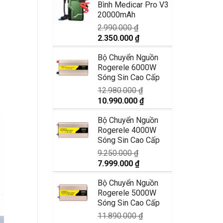
Bình Medicar Pro V3
1.750.000 ₫.
là:
20000mAh
1.350.000 ₫.
2.990.000
₫
Giá
Giá
2.350.000
₫
gốc
hiện
Bộ Chuyển Nguồn
là:
tại
Rogerele 6000W
2.990.000 ₫.
là:
Sóng Sin Cao Cấp
2.350.000 ₫.
12.980.000
₫
Giá
Giá
10.990.000
₫
gốc
hiện
Bộ Chuyển Nguồn
là:
tại
Rogerele 4000W
12.980.000 ₫.
là:
Sóng Sin Cao Cấp
10.990.000 ₫.
9.250.000
₫
Giá
Giá
7.999.000
₫
gốc
hiện
Bộ Chuyển Nguồn
là:
tại
Rogerele 5000W
9.250.000 ₫.
là:
Sóng Sin Cao Cấp
7.999.000 ₫.
11.890.000
₫