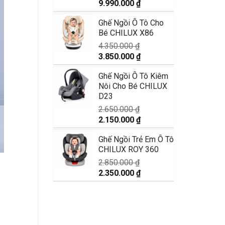
Giá
Giá
9.990.000
₫
gốc
hiện
Ghế Ngồi Ô Tô Cho
là:
tại
Bé CHILUX X86
11.890.000 ₫.
là:
9.990.000 ₫.
4.350.000
₫
Giá
Giá
3.850.000
₫
gốc
hiện
Ghế Ngồi Ô Tô Kiêm
là:
tại
Nôi Cho Bé CHILUX
4.350.000 ₫.
là:
D23
3.850.000 ₫.
2.650.000
₫
Giá
Giá
2.150.000
₫
gốc
hiện
Ghế Ngồi Trẻ Em Ô Tô
là:
tại
CHILUX ROY 360
2.650.000 ₫.
là:
2.150.000 ₫.
2.850.000
₫
Giá
Giá
2.350.000
₫
gốc
hiện
là:
tại
2.850.000 ₫.
là:
2.350.000 ₫.