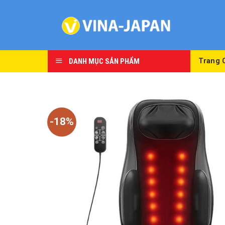
Skip
to
content
DANH MỤC SẢN PHẨM
Trang 
-18%