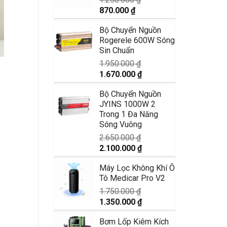
Giá
Giá
870.000
₫
gốc
hiện
Bộ Chuyển Nguồn
là:
tại
Rogerele 600W Sóng
1.250.000 ₫.
là:
Sin Chuẩn
870.000 ₫.
1.950.000
₫
Giá
Giá
1.670.000
₫
gốc
hiện
Bộ Chuyển Nguồn
là:
tại
JYINS 1000W 2
1.950.000 ₫.
là:
Trong 1 Đa Năng
1.670.000 ₫.
Sóng Vuông
2.650.000
₫
Giá
Giá
2.100.000
₫
gốc
hiện
Máy Lọc Không Khí Ô
là:
tại
Tô Medicar Pro V2
2.650.000 ₫.
là:
2.100.000 ₫.
1.750.000
₫
Giá
Giá
1.350.000
₫
gốc
hiện
Bơm Lốp Kiêm Kích
là:
tại