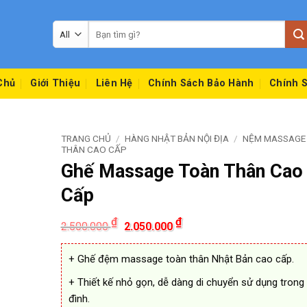
Tìm
kiếm:
Chủ
Giới Thiệu
Liên Hệ
Chính Sách Bảo Hành
Chính S
TRANG CHỦ
/
HÀNG NHẬT BẢN NỘI ĐỊA
/
NỆM MASSAGE
THÂN CAO CẤP
Ghế Massage Toàn Thân Cao
Cấp
Giá
Giá
₫
₫
2.500.000
2.050.000
gốc
hiện
là:
tại
2.500.000 ₫.
là:
+ Ghế đệm massage toàn thân Nhật Bản cao cấp.
2.050.000 ₫.
+ Thiết kế nhỏ gọn, dễ dàng di chuyển sử dụng trong 
đình.