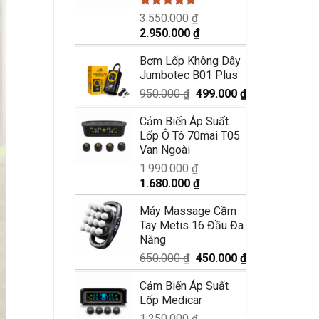
Được xếp
3.550.000
₫
hạng
5.00
Giá
Giá
2.950.000
₫
5 sao
gốc
hiện
Bơm Lốp Không Dây
là:
tại
Jumbotec B01 Plus
3.550.000 ₫.
là:
2.950.000 ₫.
Giá
Giá
950.000
₫
499.000
₫
gốc
hiện
Cảm Biến Áp Suất
là:
tại
Lốp Ô Tô 70mai T05
950.000 ₫.
là:
Van Ngoài
499.000 ₫.
1.990.000
₫
Giá
Giá
1.680.000
₫
gốc
hiện
Máy Massage Cầm
là:
tại
Tay Metis 16 Đầu Đa
1.990.000 ₫.
là:
Năng
1.680.000 ₫.
Giá
Giá
650.000
₫
450.000
₫
gốc
hiện
Cảm Biến Áp Suất
là:
tại
Lốp Medicar
650.000 ₫.
là:
450.000 ₫.
1.250.000
₫