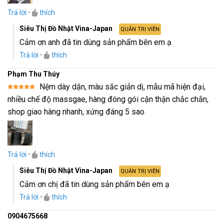
Trả lời
•
thích
Siêu Thị Đồ Nhật Vina-Japan
QUẢN TRỊ VIÊN
Cảm ơn anh đã tin dùng sản phẩm bên em ạ
Trả lời
•
thích
Phạm Thu Thúy
Nệm dày dặn, màu sắc giản dị, mẫu mã hiện đại,
Được xếp
nhiều chế độ massgae, hàng đóng gói cận thận chắc chắn,
hạng
5
5
sao
shop giao hàng nhanh, xứng đáng 5 sao
Trả lời
•
thích
Siêu Thị Đồ Nhật Vina-Japan
QUẢN TRỊ VIÊN
Cảm ơn chị đã tin dùng sản phẩm bên em ạ
Trả lời
•
thích
0904675668