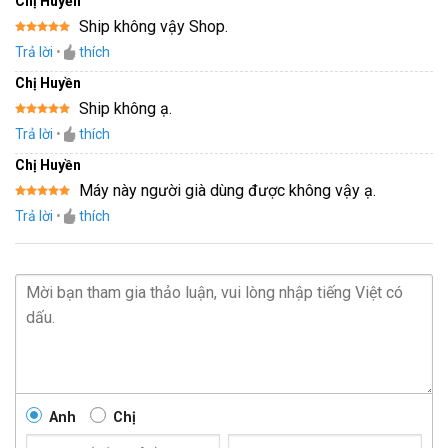
Chị Huyền
Ship không vậy Shop.
Được xếp
Trả lời
•
thích
hạng
5
5
sao
Chị Huyền
Ship không ạ.
Được xếp
Trả lời
•
thích
hạng
5
5
sao
Chị Huyền
Máy này người già dùng được không vậy ạ.
Được xếp
Trả lời
•
thích
hạng
5
5
sao
Anh
Chị