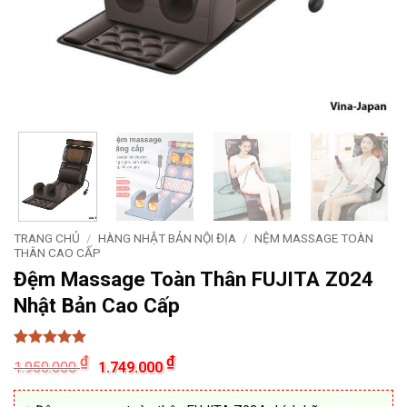
TRANG CHỦ
/
HÀNG NHẬT BẢN NỘI ĐỊA
/
NỆM MASSAGE TOÀN
THÂN CAO CẤP
Đệm Massage Toàn Thân FUJITA Z024
Nhật Bản Cao Cấp
5
15
trên 5
Giá
Giá
₫
₫
1.950.000
1.749.000
dựa trên
gốc
hiện
đánh giá
là:
tại
1.950.000 ₫.
là: