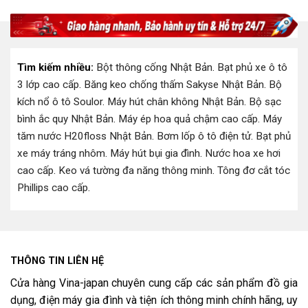
2.500.000 ₫.
là:
2.560.000 ₫.
là:
00 ₫.
2.080.000 ₫.
2.049.000 
Tìm kiếm nhiều:
Bột thông cống Nhật Bản
.
Bạt phủ xe ô tô
3 lớp cao cấp
.
Băng keo chống thấm Sakyse Nhật Bản
.
Bộ
kích nổ ô tô Soulor
.
Máy hút chân không Nhật Bản
.
Bộ sạc
bình ắc quy Nhật Bản
.
Máy ép hoa quả chậm cao cấp
.
Máy
tăm nước H20floss Nhật Bản
.
Bơm lốp ô tô điện tử
.
Bạt phủ
xe máy tráng nhôm
.
Máy hút bụi gia đình
.
Nước hoa xe hơi
cao cấp
.
Keo vá tường đa năng thông minh
.
Tông đơ cắt tóc
Phillips cao cấp
.
THÔNG TIN LIÊN HỆ
Cửa hàng Vina-japan chuyên cung cấp các sản phẩm đồ gia
dụng, điện máy gia đình và tiện ích thông minh chính hãng, uy