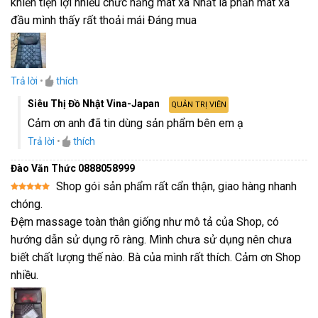
khiển tiện lợi nhiều chức năng mát xa Nhất là phần mát xa
hạng
5
5
sao
đầu mình thấy rất thoải mái Đáng mua
Trả lời
•
thích
Siêu Thị Đồ Nhật Vina-Japan
QUẢN TRỊ VIÊN
Cảm ơn anh đã tin dùng sản phẩm bên em ạ
Trả lời
•
thích
Đào Văn Thức 0888058999
Shop gói sản phẩm rất cẩn thận, giao hàng nhanh
Được xếp
chóng.
hạng
5
5
sao
Đệm massage toàn thân giống như mô tả của Shop, có
hướng dẫn sử dụng rõ ràng. Mình chưa sử dụng nên chưa
biết chất lượng thế nào. Bà của mình rất thích. Cảm ơn Shop
nhiều.