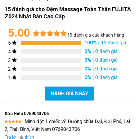
15 đánh giá cho
Đệm Massage Toàn Thân FUJITA
Z024 Nhật Bản Cao Cấp
5.00
15
đánh giá của khách hàng
100%
| 15 đánh giá
5
5.00
15
trên 5
dựa trên
0%
| 0 đánh giá
4
đánh giá
0%
| 0 đánh giá
3
0%
| 0 đánh giá
2
0%
| 0 đánh giá
1
ĐÁNH GIÁ NGAY
Đức Hiếu 0769043706
Mình đặt 1 chiếc về Đường chùa Đại, Đại Phú, Lai
Được xếp
2, Thái Bình, Việt Nam 0769043706
hạng
5
5
sao
Trả lời
•
thích