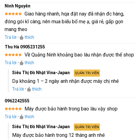
Ninh Nguyễn
Giao hàng nhanh, hqa đặt nay đã nhận đc hàng,
Được xếp
đóng gói kĩ càng, nên mua biếu bố mẹ ạ, giá rẻ, gấp gọn
hạng
5
5
sao
mang theo
Trả lời
•
thích
Thu Hà 0905231255
Về Quảng Ninh khoảng bao lâu nhận được thế shop
Được xếp
Trả lời
•
thích
hạng
5
5
sao
Siêu Thị Đồ Nhật Vina-Japan
QUẢN TRỊ VIÊN
Dạ khoảng 1 – 2 ngày anh nhận được máy chị nhé
Trả lời
•
thích
0962242555
Máy được bảo hành trong bao lâu vậy shop
Được xếp
Trả lời
•
thích
hạng
5
5
sao
Siêu Thị Đồ Nhật Vina-Japan
QUẢN TRỊ VIÊN
Máy được bảo hành trong 12 tháng anh nhé