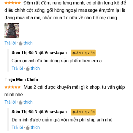
Đệm rất đầm, rung lưng mạnh, có phần lưng kê để
Được xếp
điều chỉnh cột sống, gối hồng ngoại massage êm,tóm lại là
hạng
5
5
sao
đáng mua nha mn, chắc mua 1c nữa về cho bố mẹ dùng
Trả lời
•
thích
Siêu Thị Đồ Nhật Vina-Japan
QUẢN TRỊ VIÊN
Cảm ơn anh đã tin dùng sản phẩm bên em ạ
Trả lời
•
thích
Triệu Minh Chiến
Mua 2 cái được khuyến mãi gì k shop, tư vấn giúp
Được xếp
mình nhé
hạng
5
5
sao
Trả lời
•
thích
Siêu Thị Đồ Nhật Vina-Japan
QUẢN TRỊ VIÊN
Dạ mình được giảm giá với miễn phí ship anh nhé
Trả lời
•
thích