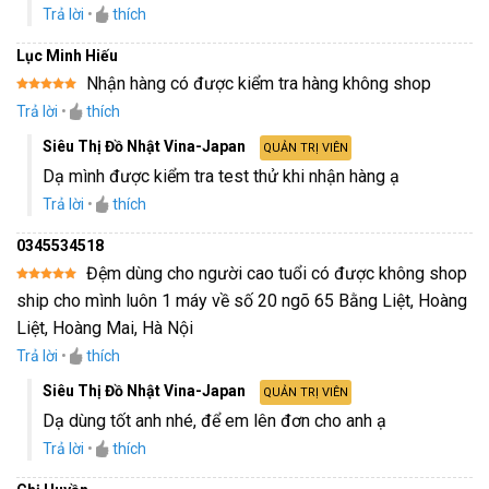
Trả lời
•
thích
Lục Minh Hiếu
Nhận hàng có được kiểm tra hàng không shop
Được xếp
Trả lời
•
thích
hạng
5
5
sao
Siêu Thị Đồ Nhật Vina-Japan
QUẢN TRỊ VIÊN
Dạ mình được kiểm tra test thử khi nhận hàng ạ
Trả lời
•
thích
0345534518
Đệm dùng cho người cao tuổi có được không shop
Được xếp
ship cho mình luôn 1 máy về số 20 ngõ 65 Bằng Liệt, Hoàng
hạng
5
5
sao
Liệt, Hoàng Mai, Hà Nội
Trả lời
•
thích
Siêu Thị Đồ Nhật Vina-Japan
QUẢN TRỊ VIÊN
Dạ dùng tốt anh nhé, để em lên đơn cho anh ạ
Trả lời
•
thích