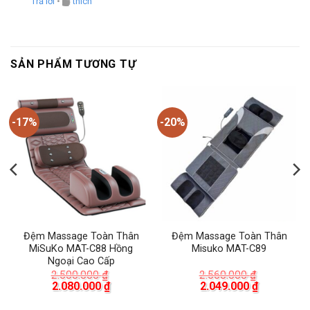
Trả lời
•
thích
SẢN PHẨM TƯƠNG TỰ
-17%
-20%
Đệm Massage Toàn Thân
Đệm Massage Toàn Thân
MiSuKo MAT-C88 Hồng
Misuko MAT-C89
Ngoại Cao Cấp
2.500.000
₫
2.560.000
₫
Giá
Giá
Giá
Giá
2.080.000
₫
2.049.000
₫
gốc
hiện
gốc
hiện
là:
tại
là:
tại