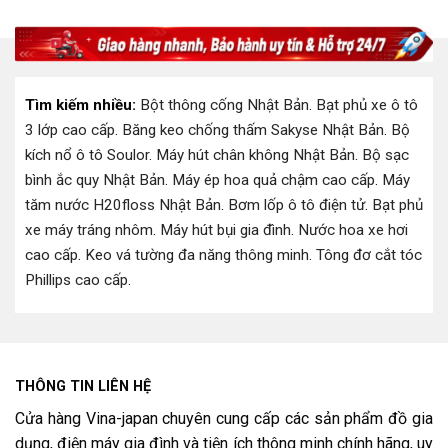
400.000 ₫.
là:
350.000 ₫.
là:
.000 ₫.
299.000 ₫.
249.0
Tìm kiếm nhiều:
Bột thông cống Nhật Bản
.
Bạt phủ xe ô tô
3 lớp cao cấp
.
Băng keo chống thấm Sakyse Nhật Bản
.
Bộ
kích nổ ô tô Soulor
.
Máy hút chân không Nhật Bản
.
Bộ sạc
bình ắc quy Nhật Bản
.
Máy ép hoa quả chậm cao cấp
.
Máy
tăm nước H20floss Nhật Bản
.
Bơm lốp ô tô điện tử
.
Bạt phủ
xe máy tráng nhôm
.
Máy hút bụi gia đình
.
Nước hoa xe hơi
cao cấp
.
Keo vá tường đa năng thông minh
.
Tông đơ cắt tóc
Phillips cao cấp
.
THÔNG TIN LIÊN HỆ
Cửa hàng Vina-japan chuyên cung cấp các sản phẩm đồ gia
dụng, điện máy gia đình và tiện ích thông minh chính hãng, uy