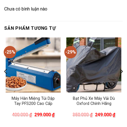
Chưa có bình luận nào
SẢN PHẨM TƯƠNG TỰ
-25%
-29%
Máy Hàn Miệng Túi Dập
Bạt Phủ Xe Máy Vải Dù
Tay PFS200 Cao Cấp
Oxford Chính Hãng
á
Giá
Giá
Giá
Giá
400.000
₫
299.000
₫
350.000
₫
249.000
₫
ện
gốc
hiện
gốc
hiện
là:
tại
là:
tại