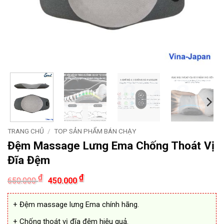
TRANG CHỦ
/
TOP SẢN PHẨM BÁN CHẠY
Đệm Massage Lưng Ema Chống Thoát Vị
Đĩa Đệm
Giá
Giá
₫
₫
650.000
450.000
gốc
hiện
là:
tại
650.000 ₫.
là:
+ Đệm massage lưng Ema chính hãng.
450.000 ₫.
+ Chống thoát vị đĩa đệm hiệu quả.