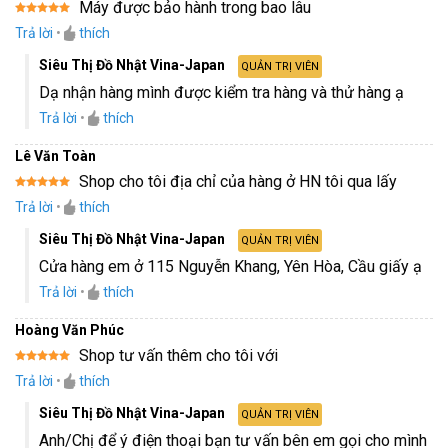
Máy được bảo hành trong bao lâu
Được xếp
Trả lời
•
thích
hạng
5
5
sao
Siêu Thị Đồ Nhật Vina-Japan
QUẢN TRỊ VIÊN
Dạ nhận hàng mình được kiểm tra hàng và thử hàng ạ
Trả lời
•
thích
Lê Văn Toàn
Shop cho tôi địa chỉ của hàng ở HN tôi qua lấy
Được xếp
Trả lời
•
thích
hạng
5
5
sao
Siêu Thị Đồ Nhật Vina-Japan
QUẢN TRỊ VIÊN
Cửa hàng em ở 115 Nguyễn Khang, Yên Hòa, Cầu giấy ạ
Trả lời
•
thích
Hoàng Văn Phúc
Shop tư vấn thêm cho tôi với
Được xếp
Trả lời
•
thích
hạng
5
5
sao
Siêu Thị Đồ Nhật Vina-Japan
QUẢN TRỊ VIÊN
Anh/Chị để ý điện thoại bạn tư vấn bên em gọi cho mình