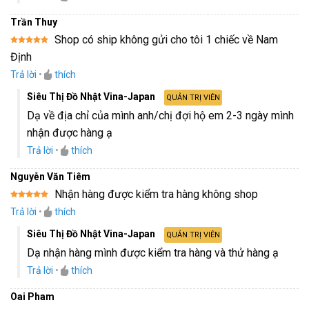
Trần Thuy
Shop có ship không gửi cho tôi 1 chiếc về Nam
Được xếp
Định
hạng
5
5
sao
Trả lời
•
thích
Siêu Thị Đồ Nhật Vina-Japan
QUẢN TRỊ VIÊN
Dạ về địa chỉ của mình anh/chị đợi hộ em 2-3 ngày mình
nhận được hàng ạ
Trả lời
•
thích
Nguyễn Văn Tiêm
Nhận hàng được kiểm tra hàng không shop
Được xếp
Trả lời
•
thích
hạng
5
5
sao
Siêu Thị Đồ Nhật Vina-Japan
QUẢN TRỊ VIÊN
Dạ nhận hàng mình được kiểm tra hàng và thử hàng ạ
Trả lời
•
thích
Oai Pham