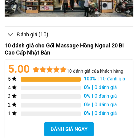
Đánh giá (10)
10 đánh giá cho
Gối Massage Hồng Ngoại 20 Bi
Cao Cấp Nhật Bản
5.00
10
đánh giá của khách hàng
100%
| 10 đánh giá
5
5.00
10
trên 5
dựa trên
0%
| 0 đánh giá
4
đánh giá
0%
| 0 đánh giá
3
0%
| 0 đánh giá
2
0%
| 0 đánh giá
1
ĐÁNH GIÁ NGAY