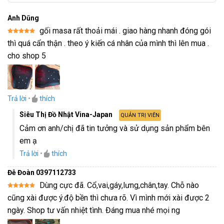
Anh Dũng
gối masa rất thoải mái . giao hàng nhanh đóng gói
Được xếp
thì quá cẩn thận . theo ý kiến cá nhân của mình thì lên mua .
hạng
5
5
sao
cho shop 5
Trả lời
•
thích
Siêu Thị Đồ Nhật Vina-Japan
QUẢN TRỊ VIÊN
Cảm ơn anh/chị đã tin tưởng và sử dụng sản phẩm bên
em ạ
Trả lời
•
thích
Đễ Đoàn 0397112733
Dùng cực đã. Cổ,vai,gáy,lưng,chân,tay. Chỗ nào
Được xếp
cũng xài được ý.độ bền thì chưa rõ. Vì mình mới xài được 2
hạng
5
5
sao
ngày. Shop tư vấn nhiệt tình. Đáng mua nhé mọi ng