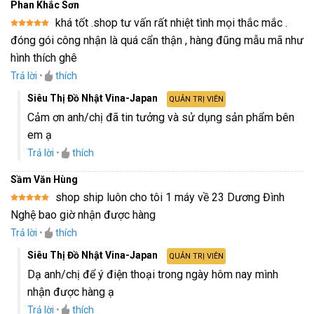
Phan Khắc Sơn
khá tốt .shop tư vấn rất nhiệt tình mọi thắc mắc .
Được xếp
đóng gói công nhận là quá cẩn thận , hàng đũng mẫu mã như
hạng
5
5
sao
hình thích ghê
Trả lời
•
thích
Siêu Thị Đồ Nhật Vina-Japan
QUẢN TRỊ VIÊN
Cảm ơn anh/chị đã tin tưởng và sử dụng sản phẩm bên
em ạ
Trả lời
•
thích
Sầm Văn Hùng
shop ship luôn cho tôi 1 máy về 23 Dương Đình
Được xếp
Nghệ bao giờ nhận được hàng
hạng
5
5
sao
Trả lời
•
thích
Siêu Thị Đồ Nhật Vina-Japan
QUẢN TRỊ VIÊN
Dạ anh/chị để ý điện thoại trong ngày hôm nay mình
nhận được hàng ạ
Trả lời
•
thích