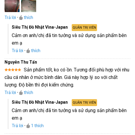
Trả lời
•
thích
Siêu Thị Đồ Nhật Vina-Japan
QUẢN TRỊ VIÊN
Cảm ơn anh/chị đã tin tưởng và sử dụng sản phẩm bên
em ạ
Trả lời
•
thích
Nguyễn Thu Tấn
Sản phẩm tốt, ko có ồn. Tương đối phù hợp với nhu
Được xếp
cầu cá nhân ở mức bình dân. Giá này hợp lý so với chất
hạng
5
5
sao
lượng. Độ bền thì đợi kiểm chứng.
Trả lời
•
thích
Siêu Thị Đồ Nhật Vina-Japan
QUẢN TRỊ VIÊN
Cảm ơn anh/chị đã tin tưởng và sử dụng sản phẩm bên
em ạ
Trả lời
•
1
thích