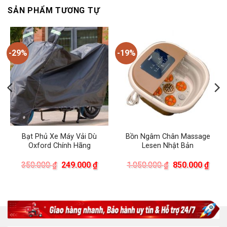
SẢN PHẨM TƯƠNG TỰ
-29%
-19%
Bạt Phủ Xe Máy Vải Dù
Bồn Ngâm Chân Massage
Oxford Chính Hãng
Lesen Nhật Bản
á
Giá
Giá
Giá
Giá
350.000
₫
249.000
₫
1.050.000
₫
850.000
₫
ện
gốc
hiện
gốc
hiện
là:
tại
là:
tại
350.000 ₫.
là:
1.050.000 ₫.
là:
.000 ₫.
249.000 ₫.
850.