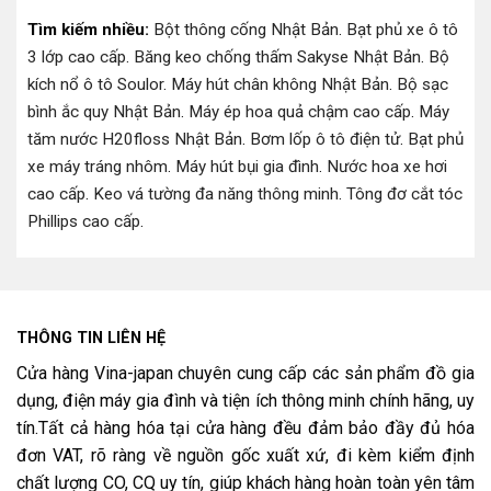
Tìm kiếm nhiều:
Bột thông cống Nhật Bản
.
Bạt phủ xe ô tô
3 lớp cao cấp
.
Băng keo chống thấm Sakyse Nhật Bản
.
Bộ
kích nổ ô tô Soulor
.
Máy hút chân không Nhật Bản
.
Bộ sạc
bình ắc quy Nhật Bản
.
Máy ép hoa quả chậm cao cấp
.
Máy
tăm nước H20floss Nhật Bản
.
Bơm lốp ô tô điện tử
.
Bạt phủ
xe máy tráng nhôm
.
Máy hút bụi gia đình
.
Nước hoa xe hơi
cao cấp
.
Keo vá tường đa năng thông minh
.
Tông đơ cắt tóc
Phillips cao cấp
.
THÔNG TIN LIÊN HỆ
Cửa hàng Vina-japan chuyên cung cấp các sản phẩm đồ gia
dụng, điện máy gia đình và tiện ích thông minh chính hãng, uy
tín.Tất cả hàng hóa tại cửa hàng đều đảm bảo đầy đủ hóa
đơn VAT, rõ ràng về nguồn gốc xuất xứ, đi kèm kiểm định
chất lượng CO, CQ uy tín, giúp khách hàng hoàn toàn yên tâm