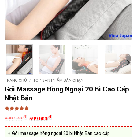
TRANG CHỦ
/
TOP SẢN PHẨM BÁN CHẠY
Gối Massage Hồng Ngoại 20 Bi Cao Cấp
Nhật Bản
5
10
trên 5
Giá
Giá
₫
₫
800.000
599.000
dựa trên
gốc
hiện
đánh giá
là:
tại
800.000 ₫.
là:
+ Gối massage hồng ngoại 20 bi Nhật Bản cao cấp.
599.000 ₫.