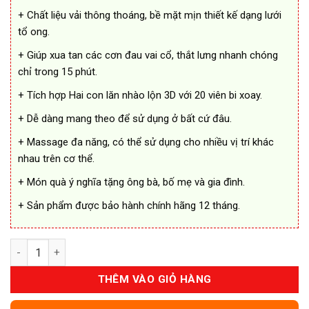
+ Chất liệu vải thông thoáng, bề mặt mịn thiết kế dạng lưới
tổ ong.
+ Giúp xua tan các cơn đau vai cổ, thắt lưng nhanh chóng
chỉ trong 15 phút.
+ Tích hợp Hai con lăn nhào lộn 3D với 20 viên bi xoay.
+ Dễ dàng mang theo để sử dụng ở bất cứ đâu.
+ Massage đa năng, có thể sử dụng cho nhiều vị trí khác
nhau trên cơ thể.
+ Món quà ý nghĩa tặng ông bà, bố mẹ và gia đình.
+ Sản phẩm được bảo hành chính hãng 12 tháng.
Gối Massage Hồng Ngoại 20 Bi Cao Cấp Nhật Bản số lượng
THÊM VÀO GIỎ HÀNG