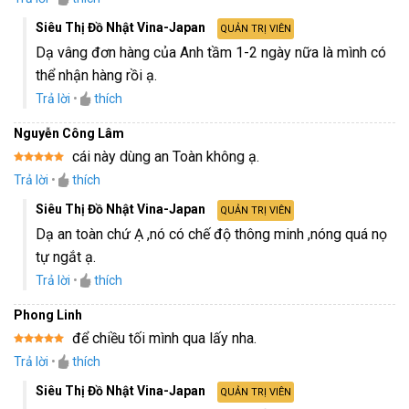
Siêu Thị Đồ Nhật Vina-Japan
QUẢN TRỊ VIÊN
Dạ vâng đơn hàng của Anh tầm 1-2 ngày nữa là mình có
thể nhận hàng rồi ạ.
Trả lời
•
thích
Nguyễn Công Lâm
cái này dùng an Toàn không ạ.
Được xếp
Trả lời
•
thích
hạng
5
5
sao
Siêu Thị Đồ Nhật Vina-Japan
QUẢN TRỊ VIÊN
Dạ an toàn chứ Ạ ,nó có chế độ thông minh ,nóng quá nọ
tự ngắt ạ.
Trả lời
•
thích
Phong Linh
để chiều tối mình qua lấy nha.
Được xếp
Trả lời
•
thích
hạng
5
5
sao
Siêu Thị Đồ Nhật Vina-Japan
QUẢN TRỊ VIÊN