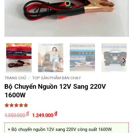
TRANG CHỦ
/
TOP SẢN PHẨM BÁN CHẠY
Bộ Chuyển Nguồn 12V Sang 220V
1600W
5
11
trên 5
Giá
Giá
₫
₫
1.350.000
1.249.000
dựa trên
gốc
hiện
đánh giá
là:
tại
1.350.000 ₫.
là:
+ Bộ chuyển nguồn 12V sang 220V công suất 1600W.
1.249.000 ₫.