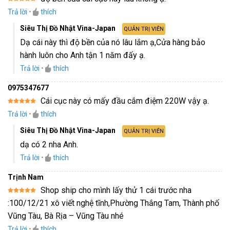
Được xếp
Trả lời
•
thích
hạng
5
5
sao
Siêu Thị Đồ Nhật Vina-Japan
QUẢN TRỊ VIÊN
Dạ cái này thì độ bền của nó lâu lắm ạ,Cửa hàng bảo
hành luôn cho Anh tận 1 năm đấy ạ.
Trả lời
•
thích
0975347677
Cái cục này có mấy đầu cắm điệm 220W vậy ạ.
Được xếp
Trả lời
•
thích
hạng
5
5
sao
Siêu Thị Đồ Nhật Vina-Japan
QUẢN TRỊ VIÊN
dạ có 2 nha Anh.
Trả lời
•
thích
Trịnh Nam
Shop ship cho mình lấy thử 1 cái trước nha
Được xếp
:100/12/21 xô viết nghệ tĩnh,Phường Thắng Tam, Thành phố
hạng
5
5
sao
Vũng Tàu, Bà Rịa – Vũng Tàu nhé
Trả lời
•
thích