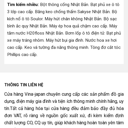
Tìm kiếm nhiều:
Bột thông cống Nhật Bản
.
Bạt phủ xe ô tô
3 lớp cao cấp
.
Băng keo chống thấm Sakyse Nhật Bản
.
Bộ
kích nổ ô tô Soulor
.
Máy hút chân không Nhật Bản
.
Bộ sạc
bình ắc quy Nhật Bản
.
Máy ép hoa quả chậm cao cấp
.
Máy
tăm nước H20floss Nhật Bản
.
Bơm lốp ô tô điện tử
.
Bạt phủ
xe máy tráng nhôm
.
Máy hút bụi gia đình
.
Nước hoa xe hơi
cao cấp
.
Keo vá tường đa năng thông minh
.
Tông đơ cắt tóc
Phillips cao cấp
.
THÔNG TIN LIÊN HỆ
Cửa hàng Vina-japan chuyên cung cấp các sản phẩm đồ gia
dụng, điện máy gia đình và tiện ích thông minh chính hãng, uy
tín.Tất cả hàng hóa tại cửa hàng đều đảm bảo đầy đủ hóa
đơn VAT, rõ ràng về nguồn gốc xuất xứ, đi kèm kiểm định
chất lượng CO, CQ uy tín, giúp khách hàng hoàn toàn yên tâm