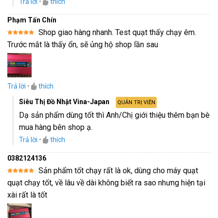
Trả lời
•
thích
Phạm Tấn Chín
Shop giao hàng nhanh. Test quạt thấy chạy êm.
Được xếp
Trước mắt là thấy ổn, sẽ ủng hộ shop lần sau
hạng
5
5
sao
Trả lời
•
thích
Siêu Thị Đồ Nhật Vina-Japan
QUẢN TRỊ VIÊN
Dạ sản phẩm dùng tốt thì Anh/Chị giới thiệu thêm bạn bè
mua hàng bên shop ạ.
Trả lời
•
thích
0382124136
Sản phẩm tốt chạy rất là ok, dùng cho máy quạt
Được xếp
quạt chạy tốt, về lâu về dài không biết ra sao nhưng hiện tại
hạng
5
5
sao
xài rất là tốt