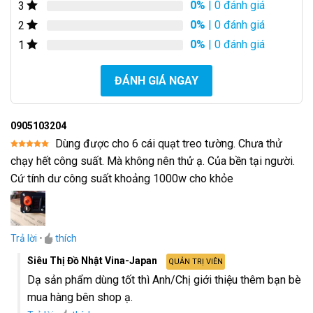
0%
| 0 đánh giá
3
0%
| 0 đánh giá
2
0%
| 0 đánh giá
1
ĐÁNH GIÁ NGAY
0905103204
Dùng được cho 6 cái quạt treo tường. Chưa thử
Được xếp
chạy hết công suất. Mà không nên thử ạ. Của bền tại người.
hạng
5
5
sao
Cứ tính dư công suất khoảng 1000w cho khỏe
Trả lời
•
thích
Siêu Thị Đồ Nhật Vina-Japan
QUẢN TRỊ VIÊN
Dạ sản phẩm dùng tốt thì Anh/Chị giới thiệu thêm bạn bè
mua hàng bên shop ạ.