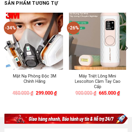
SẢN PHẨM TƯƠNG TỰ
-34%
-26%
Mặt Nạ Phòng Độc 3M
Máy Triệt Lông Mini
Chính Hãng
Lescolton Cầm Tay Cao
Cấp
á
Giá
Giá
Giá
Giá
450.000
₫
299.000
₫
900.000
₫
665.000
₫
ện
gốc
hiện
gốc
hiện
là:
tại
là:
tại
450.000 ₫.
là:
900.000 ₫.
là:
.000 ₫.
299.000 ₫.
665.0