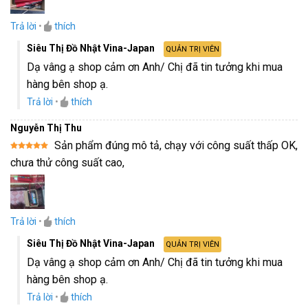
Trả lời
•
thích
Siêu Thị Đồ Nhật Vina-Japan
QUẢN TRỊ VIÊN
Dạ vâng ạ shop cảm ơn Anh/ Chị đã tin tưởng khi mua
hàng bên shop ạ.
Trả lời
•
thích
Nguyễn Thị Thu
Sản phẩm đúng mô tả, chạy với công suất thấp OK,
Được xếp
chưa thử công suất cao,
hạng
5
5
sao
Trả lời
•
thích
Siêu Thị Đồ Nhật Vina-Japan
QUẢN TRỊ VIÊN
Dạ vâng ạ shop cảm ơn Anh/ Chị đã tin tưởng khi mua
hàng bên shop ạ.
Trả lời
•
thích