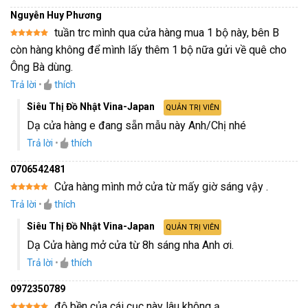
Nguyễn Huy Phương
tuần trc mình qua cửa hàng mua 1 bộ này, bên B
Được xếp
còn hàng không để mình lấy thêm 1 bộ nữa gửi về quê cho
hạng
5
5
sao
Ông Bà dùng.
Trả lời
•
thích
Siêu Thị Đồ Nhật Vina-Japan
QUẢN TRỊ VIÊN
Dạ cửa hàng e đang sẵn mẫu này Anh/Chị nhé
Trả lời
•
thích
0706542481
Cửa hàng mình mở cửa từ mấy giờ sáng vậy .
Được xếp
Trả lời
•
thích
hạng
5
5
sao
Siêu Thị Đồ Nhật Vina-Japan
QUẢN TRỊ VIÊN
Dạ Cửa hàng mở cửa từ 8h sáng nha Anh ơi.
Trả lời
•
thích
0972350789
độ bền của cái cục này lâu không ạ.