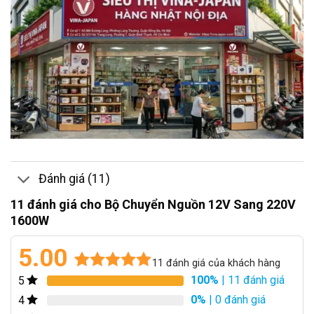
Đánh giá (11)
11 đánh giá cho
Bộ Chuyển Nguồn 12V Sang 220V
1600W
5.00
11
đánh giá của khách hàng
100%
| 11 đánh giá
5
5.00
11
trên 5
dựa trên
0%
| 0 đánh giá
4
đánh giá