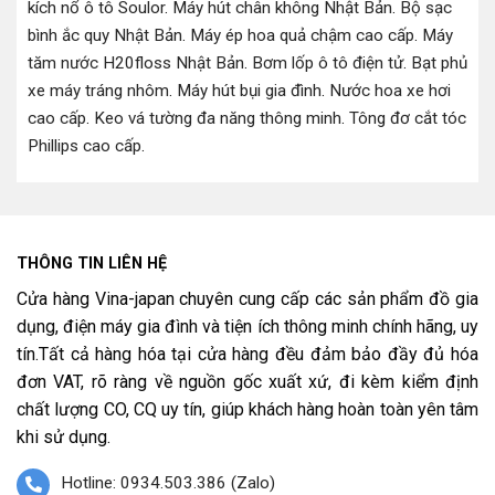
kích nổ ô tô Soulor
.
Máy hút chân không Nhật Bản
.
Bộ sạc
bình ắc quy Nhật Bản
.
Máy ép hoa quả chậm cao cấp
.
Máy
tăm nước H20floss Nhật Bản
.
Bơm lốp ô tô điện tử
.
Bạt phủ
xe máy tráng nhôm
.
Máy hút bụi gia đình
.
Nước hoa xe hơi
cao cấp
.
Keo vá tường đa năng thông minh
.
Tông đơ cắt tóc
Phillips cao cấp
.
THÔNG TIN LIÊN HỆ
Cửa hàng Vina-japan chuyên cung cấp các sản phẩm đồ gia
dụng, điện máy gia đình và tiện ích thông minh chính hãng, uy
tín.Tất cả hàng hóa tại cửa hàng đều đảm bảo đầy đủ hóa
đơn VAT, rõ ràng về nguồn gốc xuất xứ, đi kèm kiểm định
chất lượng CO, CQ uy tín, giúp khách hàng hoàn toàn yên tâm
khi sử dụng.
Hotline: 0934.503.386 (Zalo)