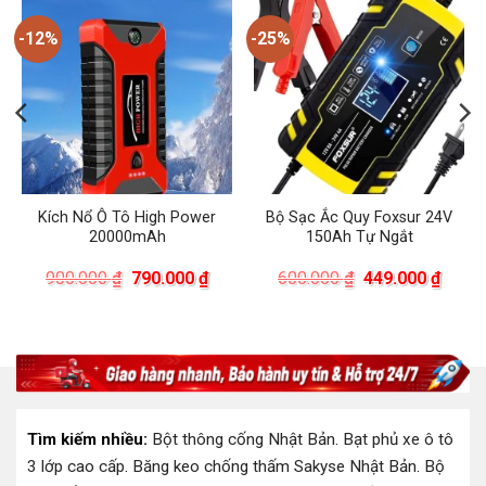
-12%
-25%
Kích Nổ Ô Tô High Power
Bộ Sạc Ắc Quy Foxsur 24V
20000mAh
150Ah Tự Ngắt
Giá
Giá
Giá
Giá
900.000
₫
790.000
₫
600.000
₫
449.000
₫
gốc
hiện
gốc
hiện
là:
tại
là:
tại
900.000 ₫.
là:
600.000 ₫.
là:
790.000 ₫.
449.0
00 ₫.
Tìm kiếm nhiều:
Bột thông cống Nhật Bản
.
Bạt phủ xe ô tô
3 lớp cao cấp
.
Băng keo chống thấm Sakyse Nhật Bản
.
Bộ