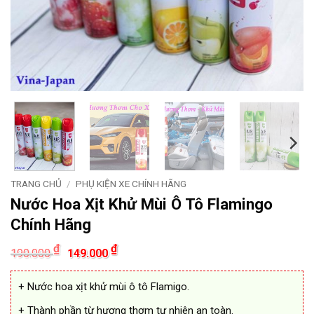
TRANG CHỦ
/
PHỤ KIỆN XE CHÍNH HÃNG
Nước Hoa Xịt Khử Mùi Ô Tô Flamingo
Chính Hãng
Giá
Giá
₫
₫
190.000
149.000
gốc
hiện
là:
tại
190.000 ₫.
là:
+ Nước hoa xịt khử mùi ô tô Flamigo.
149.000 ₫.
+ Thành phần từ hương thơm tự nhiên an toàn.