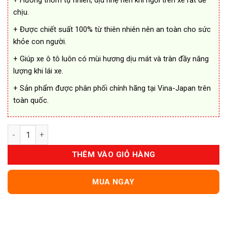
+ Hương thơm tự nhiên, dịu nhẹ nên khi ngồi trên xe rất dễ
chịu.
+ Được chiết suất 100% từ thiên nhiên nên an toàn cho sức
khỏe con người.
+ Giúp xe ô tô luôn có mùi hương dịu mát và tràn đầy năng
lượng khi lái xe.
+ Sản phẩm được phân phối chính hãng tại Vina-Japan trên
toàn quốc.
Nước Hoa Ô Tô Bugale Zero Nhật Bản số lượng
THÊM VÀO GIỎ HÀNG
MUA NGAY