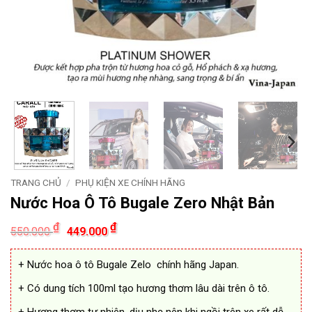
TRANG CHỦ
/
PHỤ KIỆN XE CHÍNH HÃNG
Nước Hoa Ô Tô Bugale Zero Nhật Bản
Giá
Giá
₫
₫
550.000
449.000
gốc
hiện
là:
tại
550.000 ₫.
là:
+ Nước hoa ô tô Bugale Zelo chính hãng Japan.
449.000 ₫.
+ Có dung tích 100ml tạo hương thơm lâu dài trên ô tô.