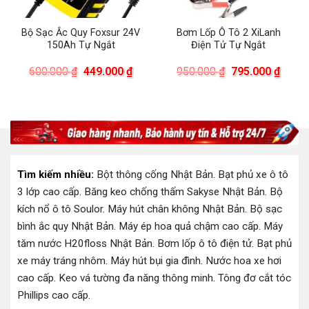
Bộ Sạc Ắc Quy Foxsur 24V
Bơm Lốp Ô Tô 2 XiLanh
150Ah Tự Ngắt
Điện Tử Tự Ngắt
Giá
Giá
Giá
Giá
600.000
₫
449.000
₫
950.000
₫
795.000
₫
gốc
hiện
gốc
hiện
là:
tại
là:
tại
600.000 ₫.
là:
950.000 ₫.
là:
449.000 ₫.
795.0
00 ₫.
Tìm kiếm nhiều:
Bột thông cống Nhật Bản
.
Bạt phủ xe ô tô
3 lớp cao cấp
.
Băng keo chống thấm Sakyse Nhật Bản
.
Bộ
kích nổ ô tô Soulor
.
Máy hút chân không Nhật Bản
.
Bộ sạc
bình ắc quy Nhật Bản
.
Máy ép hoa quả chậm cao cấp
.
Máy
tăm nước H20floss Nhật Bản
.
Bơm lốp ô tô điện tử
.
Bạt phủ
xe máy tráng nhôm
.
Máy hút bụi gia đình
.
Nước hoa xe hơi
cao cấp
.
Keo vá tường đa năng thông minh
.
Tông đơ cắt tóc
Phillips cao cấp
.