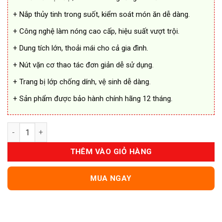
+ Nắp thủy tinh trong suốt, kiểm soát món ăn dễ dàng.
+ Công nghệ làm nóng cao cấp, hiệu suất vượt trội.
+ Dung tích lớn, thoải mái cho cả gia đình.
+ Nút vặn cơ thao tác đơn giản dễ sử dụng.
+ Trang bị lớp chống dính, vệ sinh dễ dàng.
+ Sản phẩm được bảo hành chính hãng 12 tháng.
Nồi Chiên Không Dầu AQUA 4.5L AQS-ADB501T(S) số lượng
THÊM VÀO GIỎ HÀNG
MUA NGAY