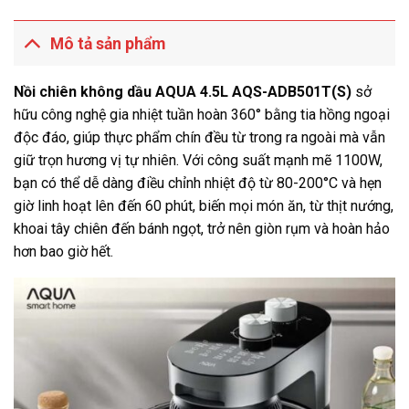
Mô tả sản phẩm
Nồi chiên không dầu AQUA 4.5L AQS-ADB501T(S)
sở
hữu công nghệ gia nhiệt tuần hoàn 360° bằng tia hồng ngoại
độc đáo, giúp thực phẩm chín đều từ trong ra ngoài mà vẫn
giữ trọn hương vị tự nhiên. Với công suất mạnh mẽ 1100W,
bạn có thể dễ dàng điều chỉnh nhiệt độ từ 80-200°C và hẹn
giờ linh hoạt lên đến 60 phút, biến mọi món ăn, từ thịt nướng,
khoai tây chiên đến bánh ngọt, trở nên giòn rụm và hoàn hảo
hơn bao giờ hết.