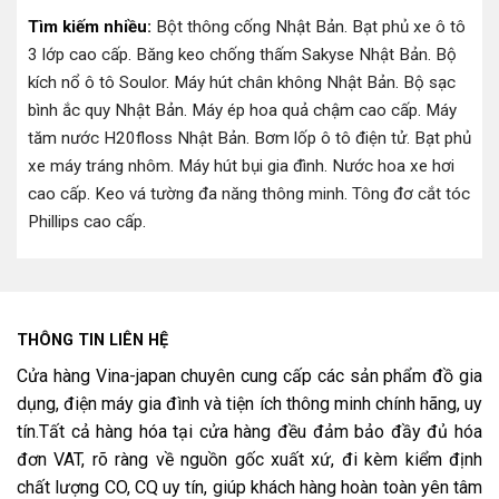
Tìm kiếm nhiều:
Bột thông cống Nhật Bản
.
Bạt phủ xe ô tô
3 lớp cao cấp
.
Băng keo chống thấm Sakyse Nhật Bản
.
Bộ
kích nổ ô tô Soulor
.
Máy hút chân không Nhật Bản
.
Bộ sạc
bình ắc quy Nhật Bản
.
Máy ép hoa quả chậm cao cấp
.
Máy
tăm nước H20floss Nhật Bản
.
Bơm lốp ô tô điện tử
.
Bạt phủ
xe máy tráng nhôm
.
Máy hút bụi gia đình
.
Nước hoa xe hơi
cao cấp
.
Keo vá tường đa năng thông minh
.
Tông đơ cắt tóc
Phillips cao cấp
.
THÔNG TIN LIÊN HỆ
Cửa hàng Vina-japan chuyên cung cấp các sản phẩm đồ gia
dụng, điện máy gia đình và tiện ích thông minh chính hãng, uy
tín.Tất cả hàng hóa tại cửa hàng đều đảm bảo đầy đủ hóa
đơn VAT, rõ ràng về nguồn gốc xuất xứ, đi kèm kiểm định
chất lượng CO, CQ uy tín, giúp khách hàng hoàn toàn yên tâm