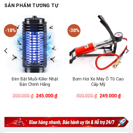
SẢN PHẨM TƯƠNG TỰ
-18%
-38%
Đèn Bắt Muỗi Killer Nhật
Bơm Hơi Xe Máy Ô Tô Cao
Bản Chính Hãng
Cấp Mỹ
Giá
Giá
Giá
Giá
300.000
₫
245.000
₫
400.000
₫
249.000
₫
gốc
hiện
gốc
hiện
là:
tại
là:
tại
300.000 ₫.
là:
400.000 ₫.
là:
245.000 ₫.
249.0