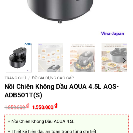
TRANG CHỦ
/
ĐỒ GIA DỤNG CAO CẤP
Nồi Chiên Không Dầu AQUA 4.5L AQS-
ADB501T(S)
Giá
Giá
₫
₫
1.850.000
1.550.000
gốc
hiện
là:
tại
1.850.000 ₫.
là:
+ Nồi Chiên Không Dầu AQUA 4.5L.
1.550.000 ₫.
+ Thiết kế hiện đại, an toàn trong từng chi tiết.