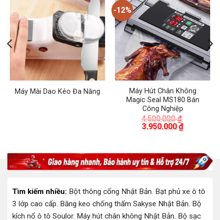
-12%
Máy Hút Chân Không
Máy Mài Dao Kéo Đa Năng
Magic Seal MS180 Bán
Công Nghiệp
4.500.000
₫
Giá
Giá
3.950.000
₫
gốc
hiện
là:
tại
00 ₫.
4.500.000 ₫.
là:
3.950.000 
Tìm kiếm nhiều:
Bột thông cống Nhật Bản
.
Bạt phủ xe ô tô
3 lớp cao cấp
.
Băng keo chống thấm Sakyse Nhật Bản
.
Bộ
kích nổ ô tô Soulor
.
Máy hút chân không Nhật Bản
.
Bộ sạc