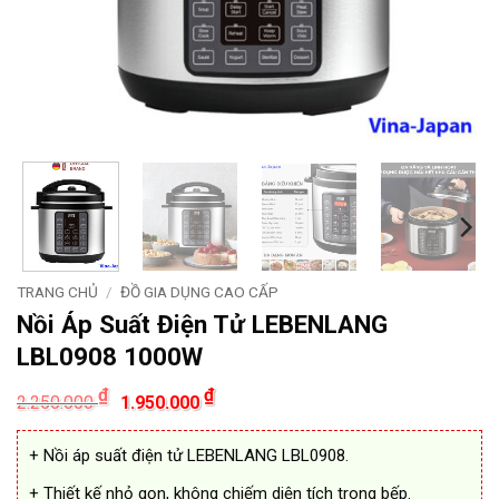
TRANG CHỦ
/
ĐỒ GIA DỤNG CAO CẤP
Nồi Áp Suất Điện Tử LEBENLANG
LBL0908 1000W
Giá
Giá
₫
₫
2.250.000
1.950.000
gốc
hiện
là:
tại
2.250.000 ₫.
là:
+ Nồi áp suất điện tử LEBENLANG LBL0908.
1.950.000 ₫.
+ Thiết kế nhỏ gọn, không chiếm diện tích trong bếp.