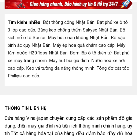
Tìm kiếm nhiều:
Bột thông cống Nhật Bản
.
Bạt phủ xe ô tô
3 lớp cao cấp
.
Băng keo chống thấm Sakyse Nhật Bản
.
Bộ
kích nổ ô tô Soulor
.
Máy hút chân không Nhật Bản
.
Bộ sạc
bình ắc quy Nhật Bản
.
Máy ép hoa quả chậm cao cấp
.
Máy
tăm nước H20floss Nhật Bản
.
Bơm lốp ô tô điện tử
.
Bạt phủ
xe máy tráng nhôm
.
Máy hút bụi gia đình
.
Nước hoa xe hơi
cao cấp
.
Keo vá tường đa năng thông minh
.
Tông đơ cắt tóc
Phillips cao cấp
.
THÔNG TIN LIÊN HỆ
Cửa hàng Vina-japan chuyên cung cấp các sản phẩm đồ gia
dụng, điện máy gia đình và tiện ích thông minh chính hãng, uy
tín.Tất cả hàng hóa tại cửa hàng đều đảm bảo đầy đủ hóa