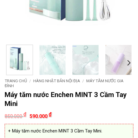
TRANG CHỦ
/
HÀNG NHẬT BẢN NỘI ĐỊA
/
MÁY TĂM NƯỚC GIA
ĐÌNH
Máy tăm nước Enchen MINT 3 Cầm Tay
Mini
Giá
Giá
₫
₫
850.000
590.000
gốc
hiện
là:
tại
850.000 ₫.
là:
+ Máy tăm nước Enchen MINT 3 Cầm Tay Mini.
590.000 ₫.