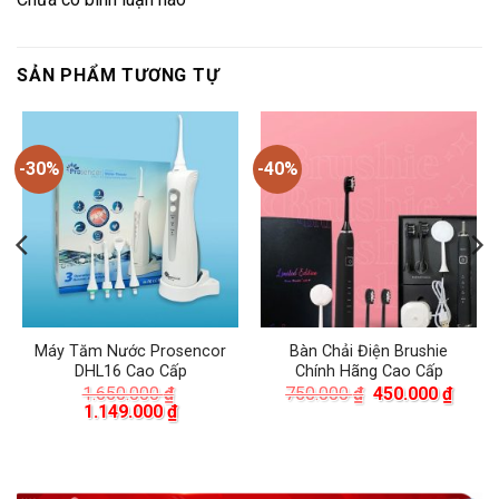
SẢN PHẨM TƯƠNG TỰ
-30%
-40%
Máy Tăm Nước Prosencor
Bàn Chải Điện Brushie
DHL16 Cao Cấp
Chính Hãng Cao Cấp
á
Giá
Giá
1.650.000
₫
750.000
₫
450.000
₫
ện
Giá
Giá
gốc
hiện
1.149.000
₫
gốc
hiện
là:
tại
là:
tại
750.000 ₫.
là:
.000 ₫.
1.650.000 ₫.
là:
450.0
1.149.000 ₫.