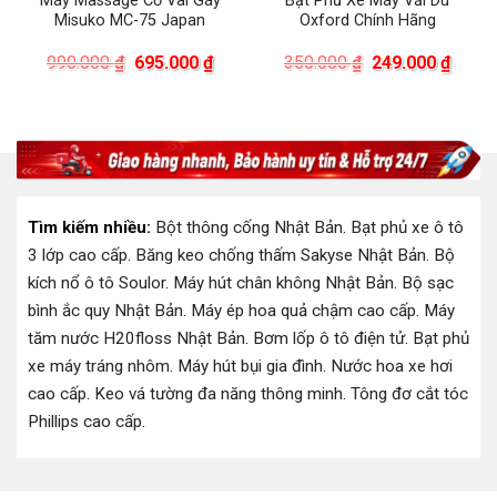
Máy Massage Cổ Vai Gáy
Bạt Phủ Xe Máy Vải Dù
Misuko MC-75 Japan
Oxford Chính Hãng
á
Giá
Giá
Giá
Giá
990.000
₫
695.000
₫
350.000
₫
249.000
₫
ện
gốc
hiện
gốc
hiện
là:
tại
là:
tại
990.000 ₫.
là:
350.000 ₫.
là:
.000 ₫.
695.000 ₫.
249.0
Tìm kiếm nhiều:
Bột thông cống Nhật Bản
.
Bạt phủ xe ô tô
3 lớp cao cấp
.
Băng keo chống thấm Sakyse Nhật Bản
.
Bộ
kích nổ ô tô Soulor
.
Máy hút chân không Nhật Bản
.
Bộ sạc
bình ắc quy Nhật Bản
.
Máy ép hoa quả chậm cao cấp
.
Máy
tăm nước H20floss Nhật Bản
.
Bơm lốp ô tô điện tử
.
Bạt phủ
xe máy tráng nhôm
.
Máy hút bụi gia đình
.
Nước hoa xe hơi
cao cấp
.
Keo vá tường đa năng thông minh
.
Tông đơ cắt tóc
Phillips cao cấp
.