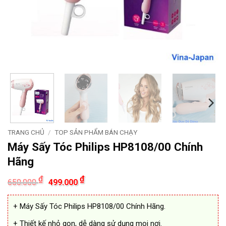
TRANG CHỦ
/
TOP SẢN PHẨM BÁN CHẠY
Máy Sấy Tóc Philips HP8108/00 Chính
Hãng
Giá
Giá
₫
₫
650.000
499.000
gốc
hiện
là:
tại
650.000 ₫.
là:
+ Máy Sấy Tóc Philips HP8108/00 Chính Hãng.
499.000 ₫.
+ Thiết kế nhỏ gọn, dễ dàng sử dụng mọi nơi.