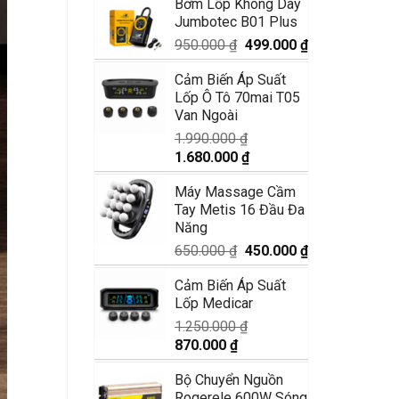
Bơm Lốp Không Dây
là:
tại
Jumbotec B01 Plus
3.550.000 ₫.
là:
2.950.000 ₫.
Giá
Giá
950.000
₫
499.000
₫
gốc
hiện
Cảm Biến Áp Suất
là:
tại
Lốp Ô Tô 70mai T05
950.000 ₫.
là:
Van Ngoài
499.000 ₫.
1.990.000
₫
Giá
Giá
1.680.000
₫
gốc
hiện
Máy Massage Cầm
là:
tại
Tay Metis 16 Đầu Đa
1.990.000 ₫.
là:
Năng
1.680.000 ₫.
Giá
Giá
650.000
₫
450.000
₫
gốc
hiện
Cảm Biến Áp Suất
là:
tại
Lốp Medicar
650.000 ₫.
là:
450.000 ₫.
1.250.000
₫
Giá
Giá
870.000
₫
gốc
hiện
Bộ Chuyển Nguồn
là:
tại
Rogerele 600W Sóng