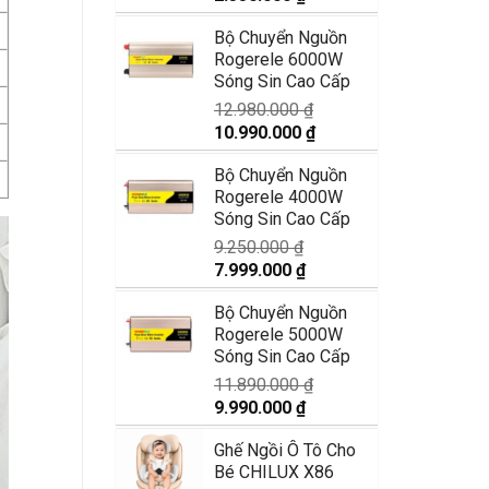
gốc
hiện
Bộ Chuyển Nguồn
là:
tại
Rogerele 6000W
2.990.000 ₫.
là:
Sóng Sin Cao Cấp
2.350.000 ₫.
12.980.000
₫
Giá
Giá
10.990.000
₫
gốc
hiện
Bộ Chuyển Nguồn
là:
tại
Rogerele 4000W
12.980.000 ₫.
là:
Sóng Sin Cao Cấp
10.990.000 ₫.
9.250.000
₫
Giá
Giá
7.999.000
₫
gốc
hiện
Bộ Chuyển Nguồn
là:
tại
Rogerele 5000W
9.250.000 ₫.
là:
Sóng Sin Cao Cấp
7.999.000 ₫.
11.890.000
₫
Giá
Giá
9.990.000
₫
gốc
hiện
Ghế Ngồi Ô Tô Cho
là:
tại
Bé CHILUX X86
11.890.000 ₫.
là: