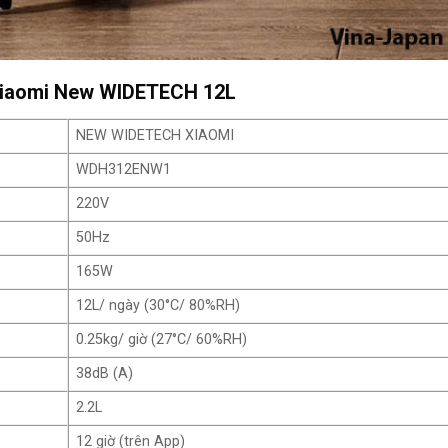
Xiaomi New WIDETECH 12L
NEW WIDETECH XIAOMI
WDH312ENW1
220V
50Hz
165W
12L/ ngày (30°C/ 80%RH)
0.25kg/ giờ (27°C/ 60%RH)
38dB (A)
2.2L
12 giờ (trên App)