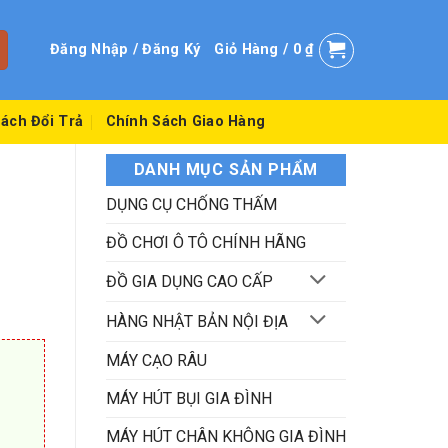
Đăng Nhập / Đăng Ký
Giỏ Hàng /
0
₫
ách Đổi Trả
Chính Sách Giao Hàng
DANH MỤC SẢN PHẨM
DỤNG CỤ CHỐNG THẤM
ĐỒ CHƠI Ô TÔ CHÍNH HÃNG
ĐỒ GIA DỤNG CAO CẤP
HÀNG NHẬT BẢN NỘI ĐỊA
MÁY CẠO RÂU
MÁY HÚT BỤI GIA ĐÌNH
MÁY HÚT CHÂN KHÔNG GIA ĐÌNH