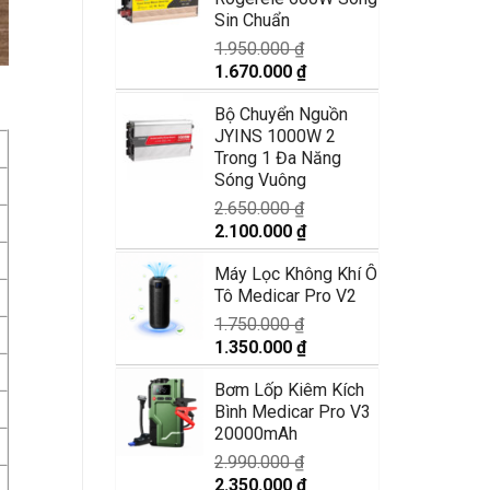
1.250.000 ₫.
là:
Sin Chuẩn
870.000 ₫.
1.950.000
₫
Giá
Giá
1.670.000
₫
gốc
hiện
Bộ Chuyển Nguồn
là:
tại
JYINS 1000W 2
1.950.000 ₫.
là:
Trong 1 Đa Năng
1.670.000 ₫.
Sóng Vuông
2.650.000
₫
Giá
Giá
2.100.000
₫
gốc
hiện
Máy Lọc Không Khí Ô
là:
tại
Tô Medicar Pro V2
2.650.000 ₫.
là:
2.100.000 ₫.
1.750.000
₫
Giá
Giá
1.350.000
₫
gốc
hiện
Bơm Lốp Kiêm Kích
là:
tại
Bình Medicar Pro V3
1.750.000 ₫.
là:
20000mAh
1.350.000 ₫.
2.990.000
₫
Giá
Giá
2.350.000
₫