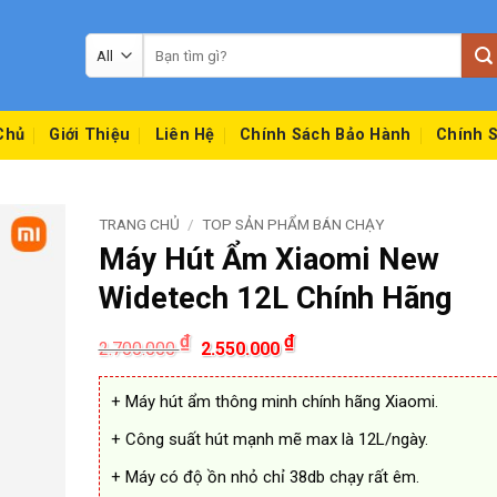
Tìm
kiếm:
Chủ
Giới Thiệu
Liên Hệ
Chính Sách Bảo Hành
Chính S
TRANG CHỦ
/
TOP SẢN PHẨM BÁN CHẠY
Máy Hút Ẩm Xiaomi New
Widetech 12L Chính Hãng
Giá
Giá
₫
₫
2.700.000
2.550.000
gốc
hiện
là:
tại
2.700.000 ₫.
là:
+ Máy hút ẩm thông minh chính hãng Xiaomi.
2.550.000 ₫.
+ Công suất hút mạnh mẽ max là 12L/ngày.
+ Máy có độ ồn nhỏ chỉ 38db chạy rất êm.