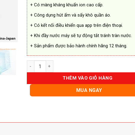
+ Có màng kháng khuẩn ion cao cấp.
+ Công dụng hút ẩm và sấy khô quần áo.
+ Có kết nối điều khiển qua app trên điện thoại.
+ Khi đầy nước máy sẽ tự động tắt tránh tràn nước.
+ Sản phẩm được bảo hành chính hãng 12 tháng.
Máy Hút Ẩm Xiaomi New Widetech 12L Chính Hãng s
THÊM VÀO GIỎ HÀNG
MUA NGAY