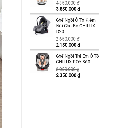
9.990.000 ₫.
4.350.000
₫
Giá
Giá
3.850.000
₫
gốc
hiện
Ghế Ngồi Ô Tô Kiêm
là:
tại
Nôi Cho Bé CHILUX
4.350.000 ₫.
là:
D23
3.850.000 ₫.
2.650.000
₫
Giá
Giá
2.150.000
₫
gốc
hiện
Ghế Ngồi Trẻ Em Ô Tô
là:
tại
CHILUX ROY 360
2.650.000 ₫.
là:
2.150.000 ₫.
2.850.000
₫
Giá
Giá
2.350.000
₫
gốc
hiện
là:
tại
2.850.000 ₫.
là:
2.350.000 ₫.