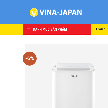
Skip
to
content
DANH MỤC SẢN PHẨM
Trang 
-6%