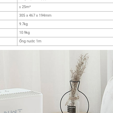
≤ 25m²
305 x 467 x 194mm
9.7kg
10.9kg
Ống nước 1m