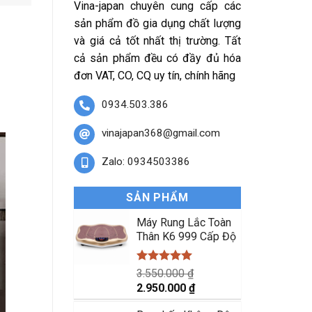
Vina-japan chuyên cung cấp các
sản phẩm đồ gia dụng chất lượng
và giá cả tốt nhất thị trường. Tất
cả sản phẩm đều có đầy đủ hóa
đơn VAT, CO, CQ uy tín, chính hãng
0934.503.386
vinajapan368@gmail.com
Zalo: 0934503386
SẢN PHẨM
Máy Rung Lắc Toàn
Thân K6 999 Cấp Độ
Được xếp
3.550.000
₫
hạng
5.00
Giá
Giá
2.950.000
₫
5 sao
gốc
hiện