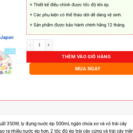
+ Thiết kế điều chỉnh được tốc độ khi ép.
+ Các phụ kiện có thể tháo dời dễ dàng vệ sinh.
+ Sản phẩm được bảo hành chính hãng 12 tháng.
Máy Ép Trái Cây Philips HR1811 Chính Hãng số lượn
THÊM VÀO GIỎ HÀNG
MUA NGAY
uất 350W, ly đựng nước ép 500ml, ngăn chứa xơ và vỏ trái cây
tạo ra nhiều nước ép hơn, 2 tốc độ ép trái cây cứng và trái cây mề