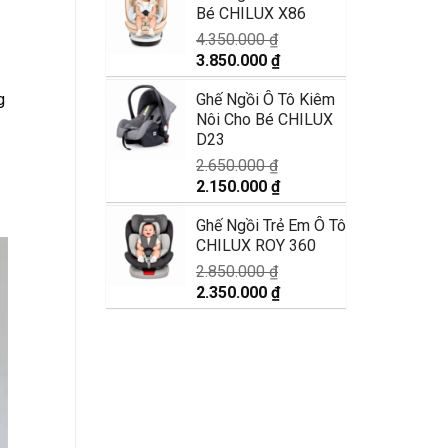
Bé CHILUX X86
11.890.000 ₫.
là:
9.990.000 ₫.
4.350.000
₫
Giá
Giá
3.850.000
₫
gốc
hiện
g
Ghế Ngồi Ô Tô Kiêm
là:
tại
Nôi Cho Bé CHILUX
4.350.000 ₫.
là:
D23
3.850.000 ₫.
2.650.000
₫
Giá
Giá
2.150.000
₫
gốc
hiện
Ghế Ngồi Trẻ Em Ô Tô
là:
tại
CHILUX ROY 360
2.650.000 ₫.
là:
2.150.000 ₫.
2.850.000
₫
Giá
Giá
2.350.000
₫
gốc
hiện
là:
tại
2.850.000 ₫.
là:
2.350.000 ₫.