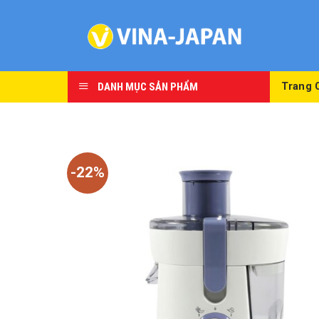
Skip
to
content
DANH MỤC SẢN PHẨM
Trang 
-22%