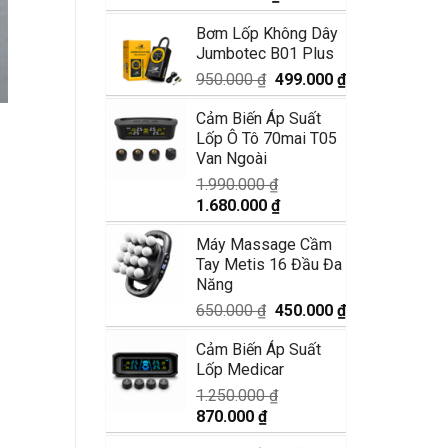
5 sao
gốc
hiện
Bơm Lốp Không Dây
là:
tại
Jumbotec B01 Plus
3.550.000 ₫.
là:
2.950.000 ₫.
Giá
Giá
950.000
₫
499.000
₫
gốc
hiện
Cảm Biến Áp Suất
là:
tại
Lốp Ô Tô 70mai T05
950.000 ₫.
là:
Van Ngoài
499.000 ₫.
1.990.000
₫
Giá
Giá
1.680.000
₫
gốc
hiện
Máy Massage Cầm
là:
tại
Tay Metis 16 Đầu Đa
1.990.000 ₫.
là:
Năng
1.680.000 ₫.
Giá
Giá
650.000
₫
450.000
₫
gốc
hiện
Cảm Biến Áp Suất
là:
tại
Lốp Medicar
650.000 ₫.
là:
450.000 ₫.
1.250.000
₫
Giá
Giá
870.000
₫
gốc
hiện