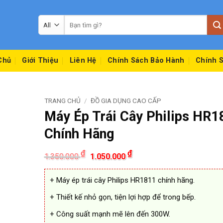
Tìm
kiếm:
Chủ
Giới Thiệu
Liên Hệ
Chính Sách Bảo Hành
Chính S
TRANG CHỦ
/
ĐỒ GIA DỤNG CAO CẤP
Máy Ép Trái Cây Philips HR1
Chính Hãng
Giá
Giá
₫
₫
1.350.000
1.050.000
gốc
hiện
là:
tại
1.350.000 ₫.
là:
+ Máy ép trái cây Philips HR1811 chính hãng.
1.050.000 ₫.
+ Thiết kế nhỏ gọn, tiện lợi hợp để trong bếp.
+ Công suất mạnh mẽ lên đến 300W.