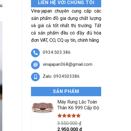
LIÊN HỆ VỚI CHÚNG TÔI
ều
Vina-japan chuyên cung cấp các
sản phẩm đồ gia dụng chất lượng
và giá cả tốt nhất thị trường. Tất
cả sản phẩm đều có đầy đủ hóa
đơn VAT, CO, CQ uy tín, chính hãng
0934.503.386
vinajapan368@gmail.com
Zalo: 0934503386
SẢN PHẨM
Máy Rung Lắc Toàn
Thân K6 999 Cấp Độ
Được xếp
3.550.000
₫
hạng
5.00
Giá
Giá
2.950.000
₫