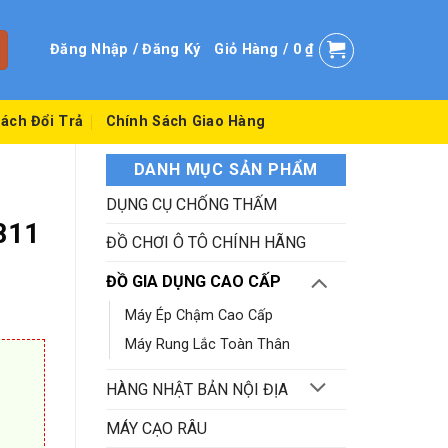
Đăng Nhập / Đăng Ký
Giỏ Hàng /
0
₫
ách Đổi Trả
Chính Sách Giao Hàng
DANH MỤC SẢN PHẨM
DỤNG CỤ CHỐNG THẤM
811
ĐỒ CHƠI Ô TÔ CHÍNH HÃNG
ĐỒ GIA DỤNG CAO CẤP
Máy Ép Chậm Cao Cấp
Máy Rung Lắc Toàn Thân
HÀNG NHẬT BẢN NỘI ĐỊA
MÁY CẠO RÂU