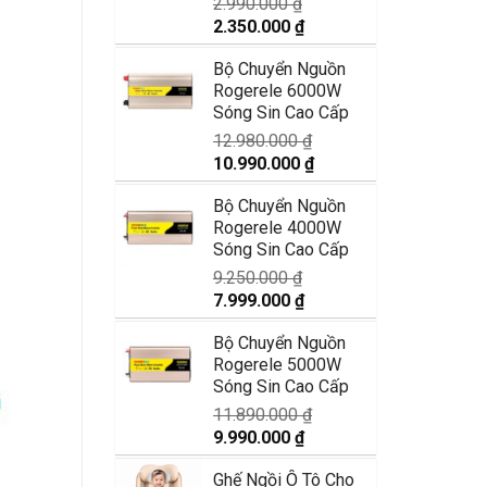
2.990.000
₫
Giá
Giá
2.350.000
₫
gốc
hiện
Bộ Chuyển Nguồn
là:
tại
Rogerele 6000W
2.990.000 ₫.
là:
Sóng Sin Cao Cấp
2.350.000 ₫.
12.980.000
₫
Giá
Giá
10.990.000
₫
gốc
hiện
Bộ Chuyển Nguồn
là:
tại
Rogerele 4000W
12.980.000 ₫.
là:
Sóng Sin Cao Cấp
10.990.000 ₫.
9.250.000
₫
Giá
Giá
7.999.000
₫
gốc
hiện
Bộ Chuyển Nguồn
là:
tại
Rogerele 5000W
9.250.000 ₫.
là:
Sóng Sin Cao Cấp
7.999.000 ₫.
11.890.000
₫
Giá
Giá
9.990.000
₫
gốc
hiện
Ghế Ngồi Ô Tô Cho
là:
tại