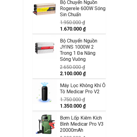
Bộ Chuyển Nguồn
là:
tại
Rogerele 600W Sóng
1.250.000 ₫.
là:
Sin Chuẩn
870.000 ₫.
1.950.000
₫
Giá
Giá
1.670.000
₫
gốc
hiện
Bộ Chuyển Nguồn
là:
tại
JYINS 1000W 2
1.950.000 ₫.
là:
Trong 1 Đa Năng
1.670.000 ₫.
Sóng Vuông
2.650.000
₫
Giá
Giá
2.100.000
₫
gốc
hiện
Máy Lọc Không Khí Ô
là:
tại
Tô Medicar Pro V2
2.650.000 ₫.
là:
2.100.000 ₫.
1.750.000
₫
Giá
Giá
1.350.000
₫
gốc
hiện
Bơm Lốp Kiêm Kích
là:
tại
Bình Medicar Pro V3
1.750.000 ₫.
là:
20000mAh
1.350.000 ₫.