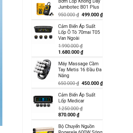
Bơm Lốp Không Dây
là:
tại
Jumbotec B01 Plus
3.550.000 ₫.
là:
2.950.000 ₫.
Giá
Giá
950.000
₫
499.000
₫
gốc
hiện
Cảm Biến Áp Suất
là:
tại
Lốp Ô Tô 70mai T05
950.000 ₫.
là:
Van Ngoài
499.000 ₫.
1.990.000
₫
Giá
Giá
1.680.000
₫
gốc
hiện
Máy Massage Cầm
là:
tại
Tay Metis 16 Đầu Đa
1.990.000 ₫.
là:
Năng
1.680.000 ₫.
Giá
Giá
650.000
₫
450.000
₫
gốc
hiện
Cảm Biến Áp Suất
là:
tại
Lốp Medicar
650.000 ₫.
là:
450.000 ₫.
1.250.000
₫
Giá
Giá
870.000
₫
gốc
hiện
Bộ Chuyển Nguồn
là:
tại
Rogerele 600W Sóng