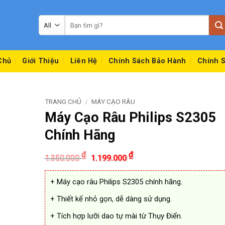
Tìm
kiếm:
Chủ
Giới Thiệu
Liên Hệ
Chính Sách Bảo Hành
Chính S
TRANG CHỦ
/
MÁY CẠO RÂU
Máy Cạo Râu Philips S2305
Chính Hãng
Giá
Giá
₫
₫
1.350.000
1.199.000
gốc
hiện
là:
tại
1.350.000 ₫.
là:
+ Máy cạo râu Philips S2305 chính hãng.
1.199.000 ₫.
+ Thiết kế nhỏ gọn, dễ dàng sử dụng.
+ Tích hợp lưỡi dao tự mài từ Thụy Điển.