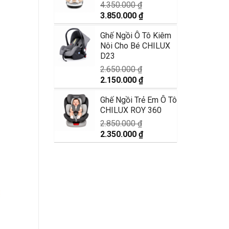
9.990.000 ₫.
4.350.000
₫
Giá
Giá
3.850.000
₫
gốc
hiện
Ghế Ngồi Ô Tô Kiêm
là:
tại
Nôi Cho Bé CHILUX
4.350.000 ₫.
là:
D23
3.850.000 ₫.
2.650.000
₫
Giá
Giá
2.150.000
₫
gốc
hiện
Ghế Ngồi Trẻ Em Ô Tô
là:
tại
CHILUX ROY 360
2.650.000 ₫.
là:
2.150.000 ₫.
2.850.000
₫
Giá
Giá
2.350.000
₫
gốc
hiện
là:
tại
2.850.000 ₫.
là:
2.350.000 ₫.