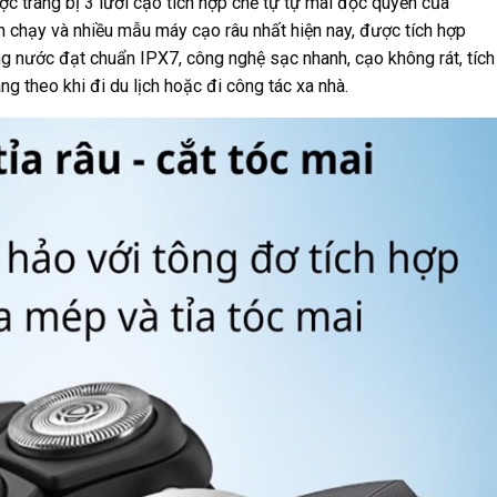
c trang bị 3 lưỡi cạo tích hợp chế tự tự mài độc quyền của
án chạy và nhiều mẫu máy cạo râu nhất hiện nay, được tích hợp
 nước đạt chuẩn IPX7, công nghệ sạc nhanh, cạo không rát, tích
ng theo khi đi du lịch hoặc đi công tác xa nhà.