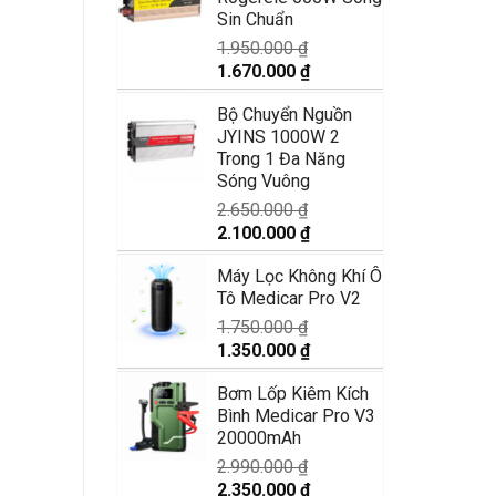
1.250.000 ₫.
là:
Sin Chuẩn
870.000 ₫.
1.950.000
₫
Giá
Giá
1.670.000
₫
gốc
hiện
Bộ Chuyển Nguồn
là:
tại
JYINS 1000W 2
1.950.000 ₫.
là:
Trong 1 Đa Năng
1.670.000 ₫.
Sóng Vuông
2.650.000
₫
Giá
Giá
2.100.000
₫
gốc
hiện
Máy Lọc Không Khí Ô
là:
tại
Tô Medicar Pro V2
2.650.000 ₫.
là:
2.100.000 ₫.
1.750.000
₫
Giá
Giá
1.350.000
₫
gốc
hiện
Bơm Lốp Kiêm Kích
là:
tại
Bình Medicar Pro V3
1.750.000 ₫.
là:
20000mAh
1.350.000 ₫.
2.990.000
₫
Giá
Giá
2.350.000
₫