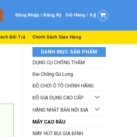
Đăng Nhập / Đăng Ký
Giỏ Hàng /
0
₫
ách Đổi Trả
Chính Sách Giao Hàng
DANH MỤC SẢN PHẨM
DỤNG CỤ CHỐNG THẤM
Đai Chống Gù Lưng
ĐỒ CHƠI Ô TÔ CHÍNH HÃNG
ĐỒ GIA DỤNG CAO CẤP
HÀNG NHẬT BẢN NỘI ĐỊA
MÁY CẠO RÂU
MÁY HÚT BỤI GIA ĐÌNH