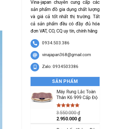
Vina-japan chuyên cung cấp các
sản phẩm đồ gia dụng chất lượng
và giá cả tốt nhất thị trường. Tất
cả sản phẩm đều có đầy đủ hóa
đơn VAT, CO, CQ uy tín, chính hãng
0934.503.386
vinajapan368@gmail.com
Zalo: 0934503386
SẢN PHẨM
Máy Rung Lắc Toàn
Thân K6 999 Cấp Độ
Được xếp
3.550.000
₫
hạng
5.00
Giá
Giá
2.950.000
₫
5 sao
gốc
hiện