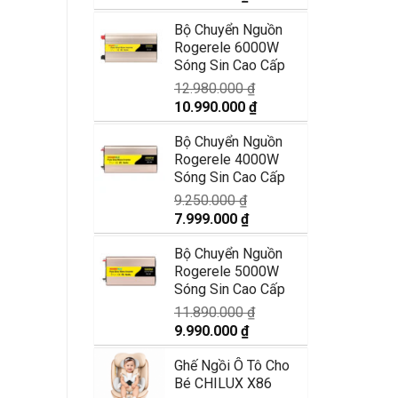
gốc
hiện
Bộ Chuyển Nguồn
là:
tại
Rogerele 6000W
2.990.000 ₫.
là:
Sóng Sin Cao Cấp
2.350.000 ₫.
12.980.000
₫
Giá
Giá
10.990.000
₫
gốc
hiện
Bộ Chuyển Nguồn
là:
tại
Rogerele 4000W
12.980.000 ₫.
là:
Sóng Sin Cao Cấp
10.990.000 ₫.
9.250.000
₫
Giá
Giá
7.999.000
₫
gốc
hiện
Bộ Chuyển Nguồn
là:
tại
Rogerele 5000W
9.250.000 ₫.
là:
Sóng Sin Cao Cấp
7.999.000 ₫.
11.890.000
₫
Giá
Giá
9.990.000
₫
gốc
hiện
Ghế Ngồi Ô Tô Cho
là:
tại
Bé CHILUX X86
11.890.000 ₫.
là: