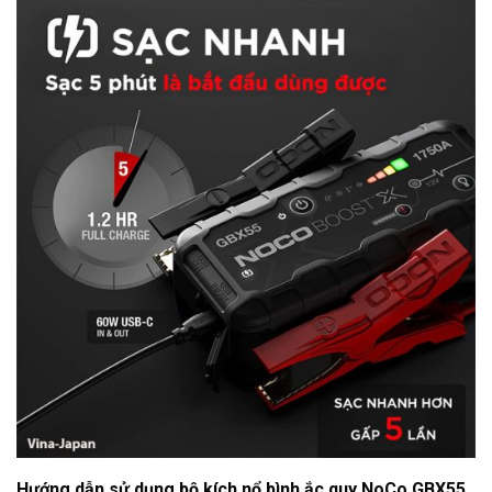
Hướng dẫn sử dụng bộ kích nổ bình ắc quy NoCo GBX55