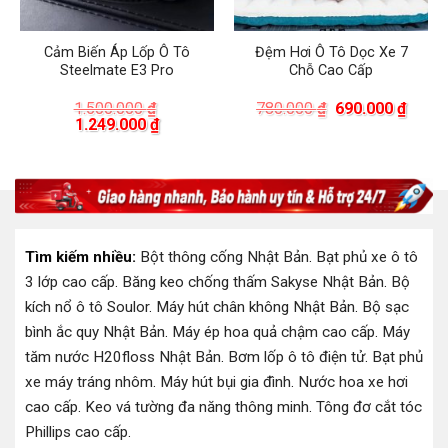
Cảm Biến Áp Lốp Ô Tô
Đệm Hơi Ô Tô Dọc Xe 7
Steelmate E3 Pro
Chỗ Cao Cấp
á
Giá
Giá
1.500.000
₫
780.000
₫
690.000
₫
ện
Giá
Giá
gốc
hiện
1.249.000
₫
gốc
hiện
là:
tại
là:
tại
780.000 ₫.
là:
.000 ₫.
1.500.000 ₫.
là:
690.0
1.249.000 ₫.
Tìm kiếm nhiều:
Bột thông cống Nhật Bản
.
Bạt phủ xe ô tô
3 lớp cao cấp
.
Băng keo chống thấm Sakyse Nhật Bản
.
Bộ
kích nổ ô tô Soulor
.
Máy hút chân không Nhật Bản
.
Bộ sạc
bình ắc quy Nhật Bản
.
Máy ép hoa quả chậm cao cấp
.
Máy
tăm nước H20floss Nhật Bản
.
Bơm lốp ô tô điện tử
.
Bạt phủ
xe máy tráng nhôm
.
Máy hút bụi gia đình
.
Nước hoa xe hơi
cao cấp
.
Keo vá tường đa năng thông minh
.
Tông đơ cắt tóc
Phillips cao cấp
.