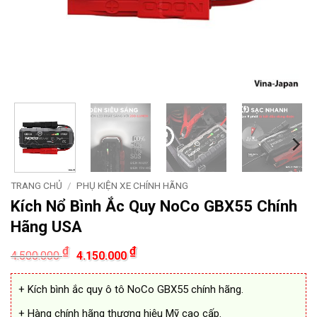
TRANG CHỦ
/
PHỤ KIỆN XE CHÍNH HÃNG
Kích Nổ Bình Ắc Quy NoCo GBX55 Chính
Hãng USA
Giá
Giá
₫
₫
4.500.000
4.150.000
gốc
hiện
là:
tại
4.500.000 ₫.
là:
+ Kích bình ắc quy ô tô NoCo GBX55 chính hãng.
4.150.000 ₫.
+ Hàng chính hãng thương hiệu Mỹ cao cấp.