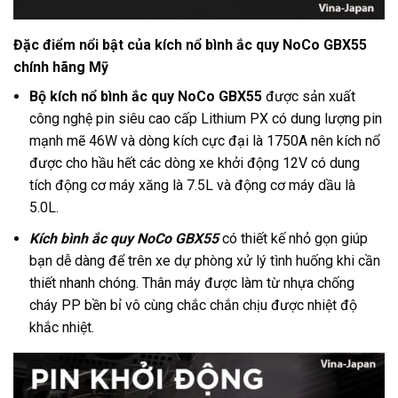
Đặc điểm nổi bật của kích nổ bình ắc quy NoCo GBX55
chính hãng Mỹ
Bộ kích nổ bình ắc quy NoCo GBX55
được sản xuất
công nghệ pin siêu cao cấp Lithium PX có dung lượng pin
mạnh mẽ 46W và dòng kích cực đại là 1750A nên kích nổ
được cho hầu hết các dòng xe khởi động 12V có dung
tích động cơ máy xăng là 7.5L và động cơ máy dầu là
5.0L.
Kích bình ắc quy NoCo GBX55
có thiết kế nhỏ gọn giúp
bạn dễ dàng để trên xe dự phòng xử lý tình huống khi cần
thiết nhanh chóng. Thân máy được làm từ nhựa chống
cháy PP bền bỉ vô cùng chắc chắn chịu được nhiệt độ
khắc nhiệt.