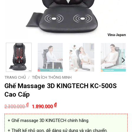
TRANG CHỦ
/
TIỆN ÍCH THÔNG MINH
Ghế Massage 3D KINGTECH KC-500S
Cao Cấp
Giá
Giá
₫
₫
2.300.000
1.890.000
gốc
hiện
là:
tại
2.300.000 ₫.
là:
+ Ghế massage 3D KINGTECH chính hãng.
1.890.000 ₫.
+ Thiết kế nhỏ gọn, dễ dàng sử dụng và vận chuyển.