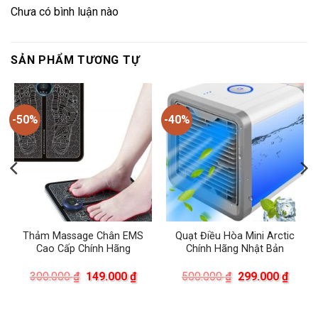
Chưa có bình luận nào
SẢN PHẨM TƯƠNG TỰ
-50%
-40%
Thảm Massage Chân EMS
Quạt Điều Hòa Mini Arctic
Cao Cấp Chính Hãng
Chính Hãng Nhật Bản
á
Giá
Giá
Giá
Giá
300.000
₫
149.000
₫
500.000
₫
299.000
₫
ện
gốc
hiện
gốc
hiện
là:
tại
là:
tại
300.000 ₫.
là:
500.000 ₫.
là: