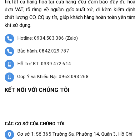
tín.Tất cả hàng hóa tại cửa hàng đều đảm bảo đầy đủ hóa
đơn VAT, rõ ràng về nguồn gốc xuất xứ, đi kèm kiểm định
chất lượng CO, CQ uy tín, giúp khách hàng hoàn toàn yên tâm
khi sử dụng.
Hotline: 0934.503.386 (Zalo)
Bảo hành: 0842.029.787
Hỗ Trợ KT: 0339.472.614
Góp Ý và Khiếu Nại: 0963.093.268
KẾT NỐI VỚI CHÚNG TÔI
CÁC CƠ SỞ CỦA CHÚNG TÔI
Cơ sở 1: Số 365 Trường Sa, Phường 14, Quận 3, Hồ Chí