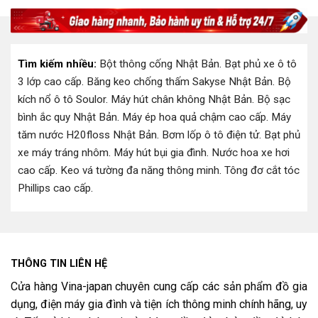
.000 ₫.
149.000 ₫.
299.0
Tìm kiếm nhiều:
Bột thông cống Nhật Bản
.
Bạt phủ xe ô tô
3 lớp cao cấp
.
Băng keo chống thấm Sakyse Nhật Bản
.
Bộ
kích nổ ô tô Soulor
.
Máy hút chân không Nhật Bản
.
Bộ sạc
bình ắc quy Nhật Bản
.
Máy ép hoa quả chậm cao cấp
.
Máy
tăm nước H20floss Nhật Bản
.
Bơm lốp ô tô điện tử
.
Bạt phủ
xe máy tráng nhôm
.
Máy hút bụi gia đình
.
Nước hoa xe hơi
cao cấp
.
Keo vá tường đa năng thông minh
.
Tông đơ cắt tóc
Phillips cao cấp
.
THÔNG TIN LIÊN HỆ
Cửa hàng Vina-japan chuyên cung cấp các sản phẩm đồ gia
dụng, điện máy gia đình và tiện ích thông minh chính hãng, uy