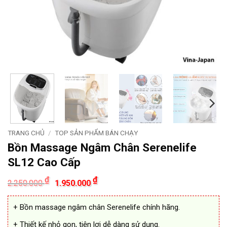
TRANG CHỦ
/
TOP SẢN PHẨM BÁN CHẠY
Bồn Massage Ngâm Chân Serenelife
SL12 Cao Cấp
Giá
Giá
₫
₫
2.250.000
1.950.000
gốc
hiện
là:
tại
2.250.000 ₫.
là:
+ Bồn massage ngâm chân Serenelife chính hãng.
1.950.000 ₫.
+ Thiết kế nhỏ gọn, tiện lợi dễ dàng sử dụng.