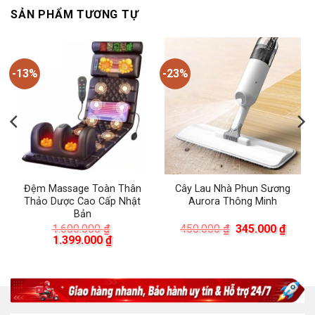
SẢN PHẨM TƯƠNG TỰ
-13%
-23%
Đệm Massage Toàn Thân
Cây Lau Nhà Phun Sương
Thảo Dược Cao Cấp Nhật
Aurora Thông Minh
Bản
á
Giá
Giá
1.600.000
₫
450.000
₫
345.000
₫
ện
Giá
Giá
gốc
hiện
1.399.000
₫
gốc
hiện
là:
tại
là:
tại
450.000 ₫.
là:
.000 ₫.
1.600.000 ₫.
là:
345.0
1.399.000 ₫.