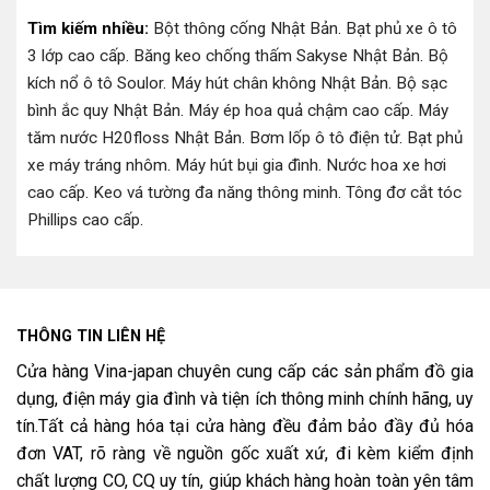
Tìm kiếm nhiều:
Bột thông cống Nhật Bản
.
Bạt phủ xe ô tô
3 lớp cao cấp
.
Băng keo chống thấm Sakyse Nhật Bản
.
Bộ
kích nổ ô tô Soulor
.
Máy hút chân không Nhật Bản
.
Bộ sạc
bình ắc quy Nhật Bản
.
Máy ép hoa quả chậm cao cấp
.
Máy
tăm nước H20floss Nhật Bản
.
Bơm lốp ô tô điện tử
.
Bạt phủ
xe máy tráng nhôm
.
Máy hút bụi gia đình
.
Nước hoa xe hơi
cao cấp
.
Keo vá tường đa năng thông minh
.
Tông đơ cắt tóc
Phillips cao cấp
.
THÔNG TIN LIÊN HỆ
Cửa hàng Vina-japan chuyên cung cấp các sản phẩm đồ gia
dụng, điện máy gia đình và tiện ích thông minh chính hãng, uy
tín.Tất cả hàng hóa tại cửa hàng đều đảm bảo đầy đủ hóa
đơn VAT, rõ ràng về nguồn gốc xuất xứ, đi kèm kiểm định
chất lượng CO, CQ uy tín, giúp khách hàng hoàn toàn yên tâm