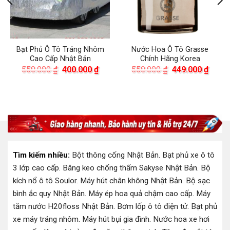
Bạt Phủ Ô Tô Tráng Nhôm
Nước Hoa Ô Tô Grasse
Cao Cấp Nhật Bản
Chính Hãng Korea
Giá
Giá
Giá
Giá
550.000
₫
400.000
₫
550.000
₫
449.000
₫
gốc
hiện
gốc
hiện
là:
tại
là:
tại
550.000 ₫.
là:
550.000 ₫.
là:
400.000 ₫.
449.0
00 ₫.
Tìm kiếm nhiều:
Bột thông cống Nhật Bản
.
Bạt phủ xe ô tô
3 lớp cao cấp
.
Băng keo chống thấm Sakyse Nhật Bản
.
Bộ
kích nổ ô tô Soulor
.
Máy hút chân không Nhật Bản
.
Bộ sạc
bình ắc quy Nhật Bản
.
Máy ép hoa quả chậm cao cấp
.
Máy
tăm nước H20floss Nhật Bản
.
Bơm lốp ô tô điện tử
.
Bạt phủ
xe máy tráng nhôm
.
Máy hút bụi gia đình
.
Nước hoa xe hơi