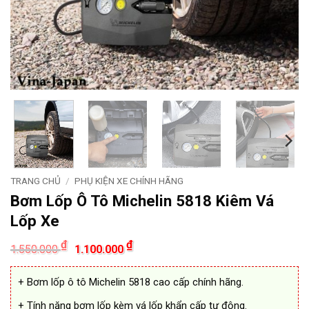
TRANG CHỦ
/
PHỤ KIỆN XE CHÍNH HÃNG
Bơm Lốp Ô Tô Michelin 5818 Kiêm Vá
Lốp Xe
Giá
Giá
₫
₫
1.550.000
1.100.000
gốc
hiện
là:
tại
1.550.000 ₫.
là:
+ Bơm lốp ô tô Michelin 5818 cao cấp chính hãng.
1.100.000 ₫.
+ Tính năng bơm lốp kèm vá lốp khẩn cấp tự động.