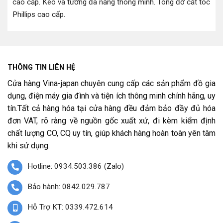
cao cấp
.
Keo vá tường đa năng thông minh
.
Tông đơ cắt tóc
Phillips cao cấp
.
THÔNG TIN LIÊN HỆ
Cửa hàng Vina-japan chuyên cung cấp các sản phẩm đồ gia
dụng, điện máy gia đình và tiện ích thông minh chính hãng, uy
tín.Tất cả hàng hóa tại cửa hàng đều đảm bảo đầy đủ hóa
đơn VAT, rõ ràng về nguồn gốc xuất xứ, đi kèm kiểm định
chất lượng CO, CQ uy tín, giúp khách hàng hoàn toàn yên tâm
khi sử dụng.
Hotline: 0934.503.386 (Zalo)
Bảo hành: 0842.029.787
Hỗ Trợ KT: 0339.472.614