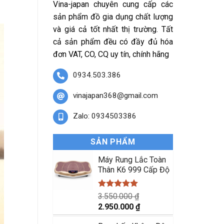
Vina-japan chuyên cung cấp các
sản phẩm đồ gia dụng chất lượng
và giá cả tốt nhất thị trường. Tất
cả sản phẩm đều có đầy đủ hóa
đơn VAT, CO, CQ uy tín, chính hãng
0934.503.386
vinajapan368@gmail.com
Zalo: 0934503386
SẢN PHẨM
Máy Rung Lắc Toàn
Thân K6 999 Cấp Độ
Được xếp
3.550.000
₫
hạng
5.00
Giá
Giá
2.950.000
₫
5 sao
gốc
hiện