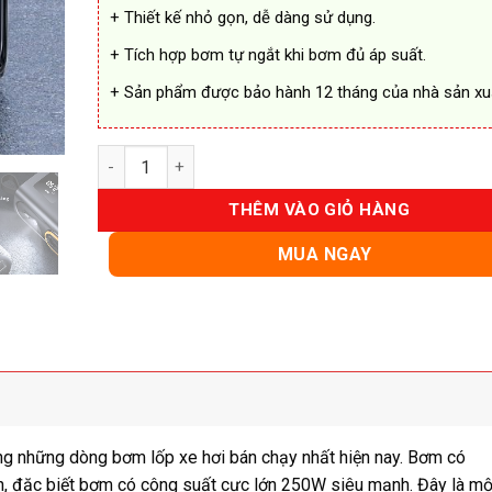
+ Thiết kế nhỏ gọn, dễ dàng sử dụng.
+ Tích hợp bơm tự ngắt khi bơm đủ áp suất.
+ Sản phẩm được bảo hành 12 tháng của nhà sản xu
Bơm Lốp Ô Tô Không Dây Baseus Chính Hãng số lư
THÊM VÀO GIỎ HÀNG
MUA NGAY
ng những dòng bơm lốp xe hơi bán chạy nhất hiện nay. Bơm có
ah, đặc biết bơm có công suất cực lớn 250W siêu mạnh. Đây là mộ