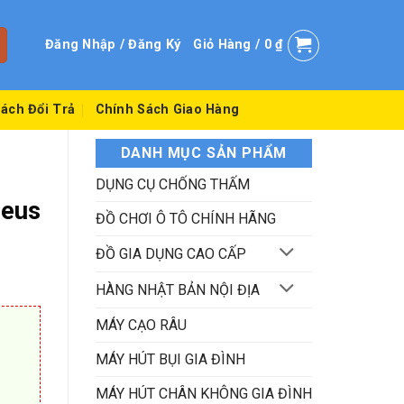
Đăng Nhập / Đăng Ký
Giỏ Hàng /
0
₫
ách Đổi Trả
Chính Sách Giao Hàng
DANH MỤC SẢN PHẨM
DỤNG CỤ CHỐNG THẤM
seus
ĐỒ CHƠI Ô TÔ CHÍNH HÃNG
ĐỒ GIA DỤNG CAO CẤP
HÀNG NHẬT BẢN NỘI ĐỊA
MÁY CẠO RÂU
MÁY HÚT BỤI GIA ĐÌNH
MÁY HÚT CHÂN KHÔNG GIA ĐÌNH