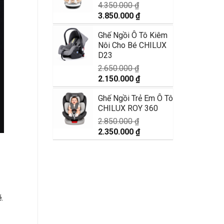
9.990.000 ₫.
4.350.000
₫
Giá
Giá
3.850.000
₫
gốc
hiện
Ghế Ngồi Ô Tô Kiêm
là:
tại
Nôi Cho Bé CHILUX
4.350.000 ₫.
là:
D23
3.850.000 ₫.
2.650.000
₫
Giá
Giá
2.150.000
₫
gốc
hiện
Ghế Ngồi Trẻ Em Ô Tô
là:
tại
CHILUX ROY 360
2.650.000 ₫.
là:
2.150.000 ₫.
2.850.000
₫
Giá
Giá
2.350.000
₫
gốc
hiện
là:
tại
2.850.000 ₫.
là:
2.350.000 ₫.
.