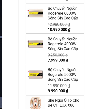
gốc
hiện
Bộ Chuyển Nguồn
là:
tại
Rogerele 6000W
2.990.000 ₫.
là:
Sóng Sin Cao Cấp
2.350.000 ₫.
12.980.000
₫
Giá
Giá
10.990.000
₫
gốc
hiện
Bộ Chuyển Nguồn
là:
tại
Rogerele 4000W
12.980.000 ₫.
là:
Sóng Sin Cao Cấp
10.990.000 ₫.
9.250.000
₫
Giá
Giá
7.999.000
₫
gốc
hiện
Bộ Chuyển Nguồn
là:
tại
Rogerele 5000W
9.250.000 ₫.
là:
Sóng Sin Cao Cấp
7.999.000 ₫.
11.890.000
₫
Giá
Giá
9.990.000
₫
gốc
hiện
Ghế Ngồi Ô Tô Cho
là:
tại
Bé CHILUX X86
11.890.000 ₫.
là: