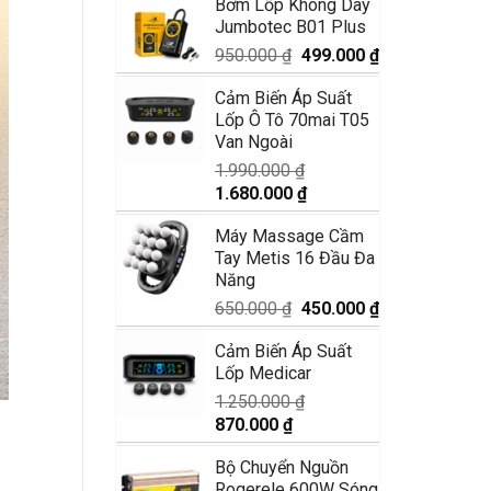
Bơm Lốp Không Dây
là:
tại
Jumbotec B01 Plus
3.550.000 ₫.
là:
2.950.000 ₫.
Giá
Giá
950.000
₫
499.000
₫
gốc
hiện
Cảm Biến Áp Suất
là:
tại
Lốp Ô Tô 70mai T05
950.000 ₫.
là:
Van Ngoài
499.000 ₫.
1.990.000
₫
Giá
Giá
1.680.000
₫
gốc
hiện
Máy Massage Cầm
là:
tại
Tay Metis 16 Đầu Đa
1.990.000 ₫.
là:
Năng
1.680.000 ₫.
Giá
Giá
650.000
₫
450.000
₫
gốc
hiện
Cảm Biến Áp Suất
là:
tại
Lốp Medicar
650.000 ₫.
là:
450.000 ₫.
1.250.000
₫
Giá
Giá
870.000
₫
gốc
hiện
Bộ Chuyển Nguồn
là:
tại
Rogerele 600W Sóng