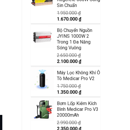
1.250.000 ₫.
là:
Sin Chuẩn
870.000 ₫.
1.950.000
₫
Giá
Giá
1.670.000
₫
gốc
hiện
Bộ Chuyển Nguồn
là:
tại
JYINS 1000W 2
1.950.000 ₫.
là:
Trong 1 Đa Năng
1.670.000 ₫.
Sóng Vuông
2.650.000
₫
Giá
Giá
2.100.000
₫
gốc
hiện
Máy Lọc Không Khí Ô
là:
tại
Tô Medicar Pro V2
2.650.000 ₫.
là:
2.100.000 ₫.
1.750.000
₫
Giá
Giá
1.350.000
₫
gốc
hiện
Bơm Lốp Kiêm Kích
là:
tại
Bình Medicar Pro V3
1.750.000 ₫.
là:
20000mAh
1.350.000 ₫.
2.990.000
₫
Giá
Giá
2.350.000
₫