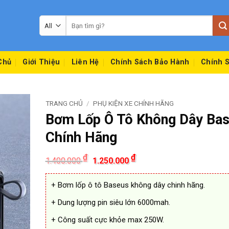
Tìm
kiếm:
Chủ
Giới Thiệu
Liên Hệ
Chính Sách Bảo Hành
Chính S
TRANG CHỦ
/
PHỤ KIỆN XE CHÍNH HÃNG
Bơm Lốp Ô Tô Không Dây Ba
Chính Hãng
Giá
Giá
₫
₫
1.400.000
1.250.000
gốc
hiện
là:
tại
1.400.000 ₫.
là:
+ Bơm lốp ô tô Baseus không dây chinh hãng.
1.250.000 ₫.
+ Dung lượng pin siêu lớn 6000mah.
+ Công suất cực khỏe max 250W.