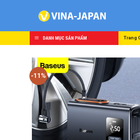
Skip
to
content
DANH MỤC SẢN PHẨM
Trang 
-11%