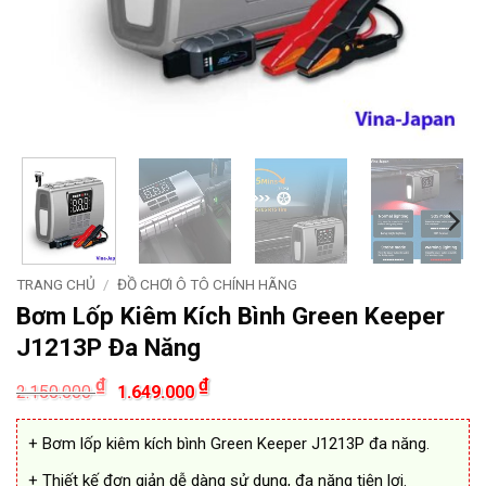
TRANG CHỦ
/
ĐỒ CHƠI Ô TÔ CHÍNH HÃNG
Bơm Lốp Kiêm Kích Bình Green Keeper
J1213P Đa Năng
Giá
Giá
₫
₫
2.150.000
1.649.000
gốc
hiện
là:
tại
2.150.000 ₫.
là:
+ Bơm lốp kiêm kích bình Green Keeper J1213P đa năng.
1.649.000 ₫.
+ Thiết kế đơn giản dễ dàng sử dụng, đa năng tiện lợi.