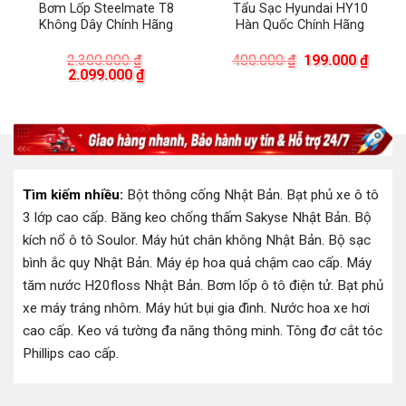
Bơm Lốp Steelmate T8
Tẩu Sạc Hyundai HY10
Không Dây Chính Hãng
Hàn Quốc Chính Hãng
Giá
Giá
2.300.000
₫
400.000
₫
199.000
₫
Giá
Giá
gốc
hiện
2.099.000
₫
gốc
hiện
là:
tại
là:
tại
400.000 ₫.
là:
2.300.000 ₫.
là:
199.0
00 ₫.
2.099.000 ₫.
Tìm kiếm nhiều:
Bột thông cống Nhật Bản
.
Bạt phủ xe ô tô
3 lớp cao cấp
.
Băng keo chống thấm Sakyse Nhật Bản
.
Bộ
kích nổ ô tô Soulor
.
Máy hút chân không Nhật Bản
.
Bộ sạc
bình ắc quy Nhật Bản
.
Máy ép hoa quả chậm cao cấp
.
Máy
tăm nước H20floss Nhật Bản
.
Bơm lốp ô tô điện tử
.
Bạt phủ
xe máy tráng nhôm
.
Máy hút bụi gia đình
.
Nước hoa xe hơi
cao cấp
.
Keo vá tường đa năng thông minh
.
Tông đơ cắt tóc
Phillips cao cấp
.