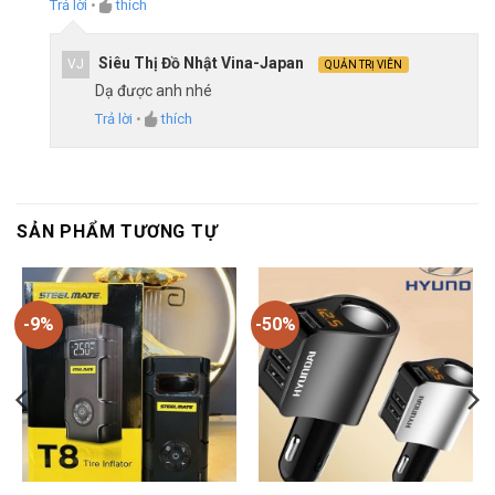
Trả lời
•
thích
Siêu Thị Đồ Nhật Vina-Japan
VJ
QUẢN TRỊ VIÊN
Dạ được anh nhé
Trả lời
•
thích
SẢN PHẨM TƯƠNG TỰ
-9%
-50%