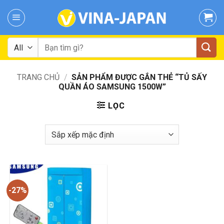
Skip
to
content
Tìm
kiếm:
TRANG CHỦ
/
SẢN PHẨM ĐƯỢC GẮN THẺ “TỦ SẤY
QUẦN ÁO SAMSUNG 1500W”
LỌC
-27%