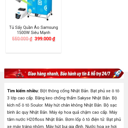
Tủ Sấy Quần Áo Samsung
1500W Siêu Mạnh
Giá
Giá
550.000
₫
399.000
₫
gốc
hiện
là:
tại
550.000 ₫.
là:
399.000 ₫.
Tìm kiếm nhiều:
Bột thông cống Nhật Bản
.
Bạt phủ xe ô tô
3 lớp cao cấp
.
Băng keo chống thấm Sakyse Nhật Bản
.
Bộ
kích nổ ô tô Soulor
.
Máy hút chân không Nhật Bản
.
Bộ sạc
bình ắc quy Nhật Bản
.
Máy ép hoa quả chậm cao cấp
.
Máy
tăm nước H20floss Nhật Bản
.
Bơm lốp ô tô điện tử
.
Bạt phủ
xe máy tráng nhôm
.
Máy hút bụi gia đình
.
Nước hoa xe hơi