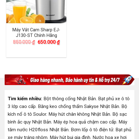
Máy Vắt Cam Sharp EJ-
J130-ST Chính Hãng
Giá
Giá
850.000
₫
650.000
₫
gốc
hiện
là:
tại
850.000 ₫.
là:
650.000 ₫.
Tìm kiếm nhiều:
Bột thông cống Nhật Bản
.
Bạt phủ xe ô tô
3 lớp cao cấp
.
Băng keo chống thấm Sakyse Nhật Bản
.
Bộ
kích nổ ô tô Soulor
.
Máy hút chân không Nhật Bản
.
Bộ sạc
bình ắc quy Nhật Bản
.
Máy ép hoa quả chậm cao cấp
.
Máy
tăm nước H20floss Nhật Bản
.
Bơm lốp ô tô điện tử
.
Bạt phủ
xe máy tráng nhôm
.
Máy hút bụi gia đình
.
Nước hoa xe hơi