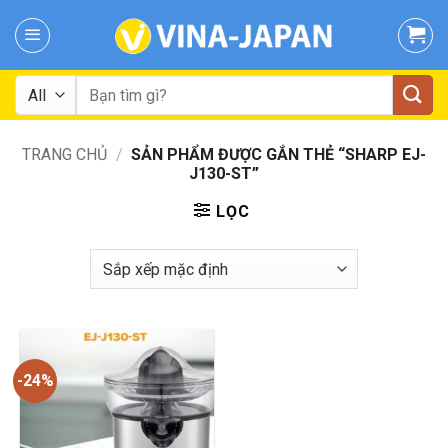
Skip
to
content
Tìm
kiếm:
TRANG CHỦ
/
SẢN PHẨM ĐƯỢC GẮN THẺ “SHARP EJ-
J130-ST”
LỌC
-24%