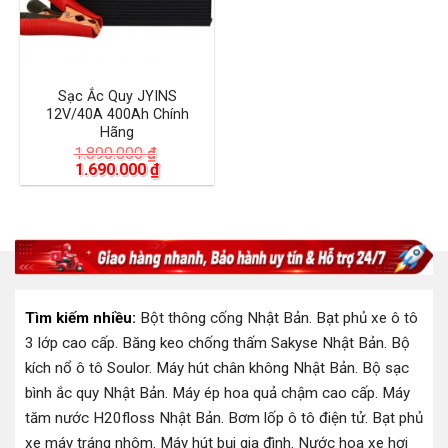
Sạc Ắc Quy JYINS
12V/40A 400Ah Chính
Hãng
1.890.000
₫
Giá
Giá
1.690.000
₫
gốc
hiện
là:
tại
1.890.000 ₫.
là:
1.690.000 ₫.
Tìm kiếm nhiều:
Bột thông cống Nhật Bản
.
Bạt phủ xe ô tô
3 lớp cao cấp
.
Băng keo chống thấm Sakyse Nhật Bản
.
Bộ
kích nổ ô tô Soulor
.
Máy hút chân không Nhật Bản
.
Bộ sạc
bình ắc quy Nhật Bản
.
Máy ép hoa quả chậm cao cấp
.
Máy
tăm nước H20floss Nhật Bản
.
Bơm lốp ô tô điện tử
.
Bạt phủ
xe máy tráng nhôm
.
Máy hút bụi gia đình
.
Nước hoa xe hơi