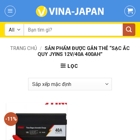
Skip
to
content
Tìm
kiếm:
TRANG CHỦ
/
SẢN PHẨM ĐƯỢC GẮN THẺ “SẠC ẮC
QUY JYINS 12V/40A 400AH”
LỌC
-11%