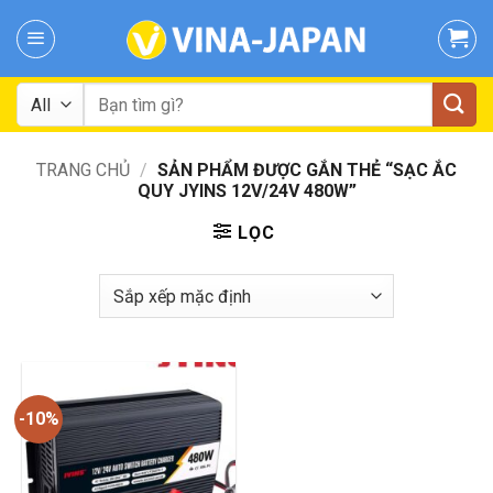
Skip
to
content
Tìm
kiếm:
TRANG CHỦ
/
SẢN PHẨM ĐƯỢC GẮN THẺ “SẠC ẮC
QUY JYINS 12V/24V 480W”
LỌC
-10%