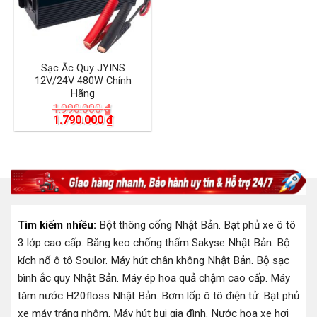
Sạc Ắc Quy JYINS
12V/24V 480W Chính
Hãng
1.990.000
₫
Giá
Giá
1.790.000
₫
gốc
hiện
là:
tại
1.990.000 ₫.
là:
1.790.000 ₫.
Tìm kiếm nhiều:
Bột thông cống Nhật Bản
.
Bạt phủ xe ô tô
3 lớp cao cấp
.
Băng keo chống thấm Sakyse Nhật Bản
.
Bộ
kích nổ ô tô Soulor
.
Máy hút chân không Nhật Bản
.
Bộ sạc
bình ắc quy Nhật Bản
.
Máy ép hoa quả chậm cao cấp
.
Máy
tăm nước H20floss Nhật Bản
.
Bơm lốp ô tô điện tử
.
Bạt phủ
xe máy tráng nhôm
.
Máy hút bụi gia đình
.
Nước hoa xe hơi