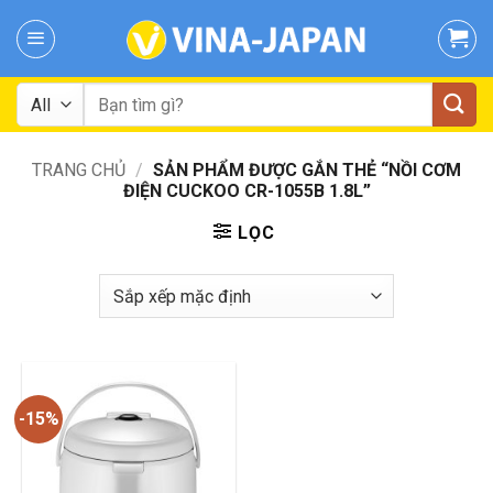
Skip
to
content
Tìm
kiếm:
TRANG CHỦ
/
SẢN PHẨM ĐƯỢC GẮN THẺ “NỒI CƠM
ĐIỆN CUCKOO CR-1055B 1.8L”
LỌC
-15%