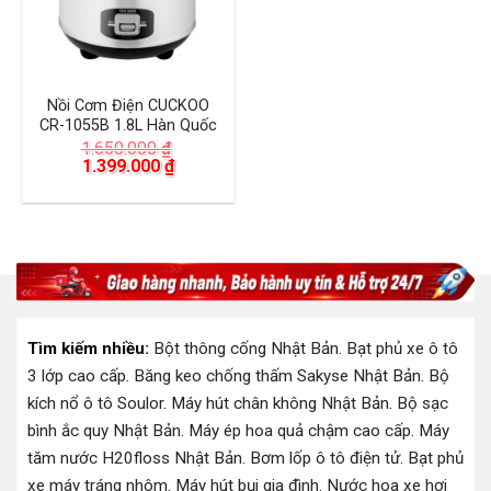
Nồi Cơm Điện CUCKOO
CR-1055B 1.8L Hàn Quốc
1.650.000
₫
Giá
Giá
1.399.000
₫
gốc
hiện
là:
tại
1.650.000 ₫.
là:
1.399.000 ₫.
Tìm kiếm nhiều:
Bột thông cống Nhật Bản
.
Bạt phủ xe ô tô
3 lớp cao cấp
.
Băng keo chống thấm Sakyse Nhật Bản
.
Bộ
kích nổ ô tô Soulor
.
Máy hút chân không Nhật Bản
.
Bộ sạc
bình ắc quy Nhật Bản
.
Máy ép hoa quả chậm cao cấp
.
Máy
tăm nước H20floss Nhật Bản
.
Bơm lốp ô tô điện tử
.
Bạt phủ
xe máy tráng nhôm
.
Máy hút bụi gia đình
.
Nước hoa xe hơi