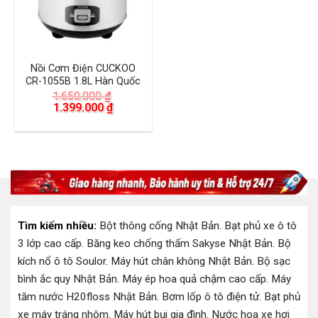
Nồi Cơm Điện CUCKOO
CR-1055B 1.8L Hàn Quốc
1.650.000
₫
Giá
Giá
1.399.000
₫
gốc
hiện
là:
tại
1.650.000 ₫.
là:
1.399.000 ₫.
Tìm kiếm nhiều:
Bột thông cống Nhật Bản
.
Bạt phủ xe ô tô
3 lớp cao cấp
.
Băng keo chống thấm Sakyse Nhật Bản
.
Bộ
kích nổ ô tô Soulor
.
Máy hút chân không Nhật Bản
.
Bộ sạc
bình ắc quy Nhật Bản
.
Máy ép hoa quả chậm cao cấp
.
Máy
tăm nước H20floss Nhật Bản
.
Bơm lốp ô tô điện tử
.
Bạt phủ
xe máy tráng nhôm
.
Máy hút bụi gia đình
.
Nước hoa xe hơi