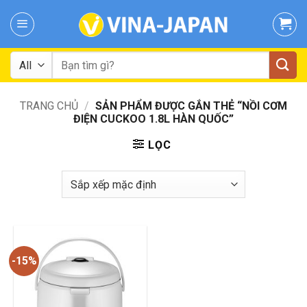
Skip
to
content
Tìm
kiếm:
TRANG CHỦ
/
SẢN PHẨM ĐƯỢC GẮN THẺ “NỒI CƠM
ĐIỆN CUCKOO 1.8L HÀN QUỐC”
LỌC
-15%