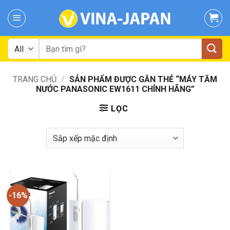
Skip
to
content
Tìm
kiếm:
TRANG CHỦ
/
SẢN PHẨM ĐƯỢC GẮN THẺ “MÁY TĂM
NƯỚC PANASONIC EW1611 CHÍNH HÃNG”
LỌC
-16%