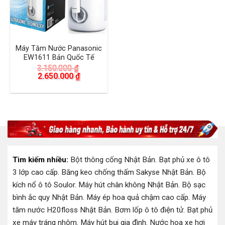
Máy Tăm Nước Panasonic
EW1611 Bản Quốc Tế
3.150.000
₫
Giá
Giá
2.650.000
₫
gốc
hiện
là:
tại
3.150.000 ₫.
là:
2.650.000 ₫.
Tìm kiếm nhiều:
Bột thông cống Nhật Bản
.
Bạt phủ xe ô tô
3 lớp cao cấp
.
Băng keo chống thấm Sakyse Nhật Bản
.
Bộ
kích nổ ô tô Soulor
.
Máy hút chân không Nhật Bản
.
Bộ sạc
bình ắc quy Nhật Bản
.
Máy ép hoa quả chậm cao cấp
.
Máy
tăm nước H20floss Nhật Bản
.
Bơm lốp ô tô điện tử
.
Bạt phủ
xe máy tráng nhôm
.
Máy hút bụi gia đình
.
Nước hoa xe hơi