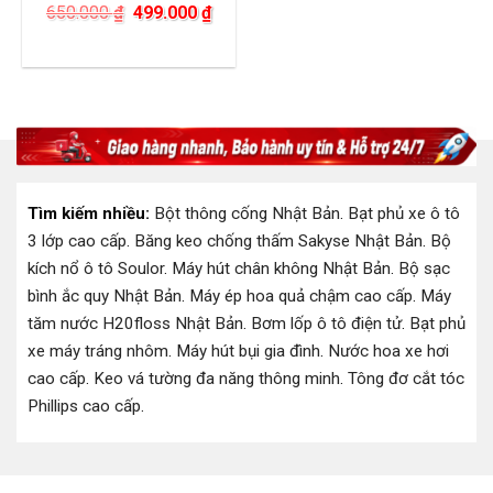
Giá
Giá
650.000
₫
499.000
₫
gốc
hiện
là:
tại
650.000 ₫.
là:
499.000 ₫.
Tìm kiếm nhiều:
Bột thông cống Nhật Bản
.
Bạt phủ xe ô tô
3 lớp cao cấp
.
Băng keo chống thấm Sakyse Nhật Bản
.
Bộ
kích nổ ô tô Soulor
.
Máy hút chân không Nhật Bản
.
Bộ sạc
bình ắc quy Nhật Bản
.
Máy ép hoa quả chậm cao cấp
.
Máy
tăm nước H20floss Nhật Bản
.
Bơm lốp ô tô điện tử
.
Bạt phủ
xe máy tráng nhôm
.
Máy hút bụi gia đình
.
Nước hoa xe hơi
cao cấp
.
Keo vá tường đa năng thông minh
.
Tông đơ cắt tóc
Phillips cao cấp
.