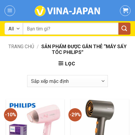
Skip
to
content
Tìm
kiếm:
TRANG CHỦ
/
SẢN PHẨM ĐƯỢC GẮN THẺ “MÁY SẤY
TÓC PHILIPS”
LỌC
-10%
-29%