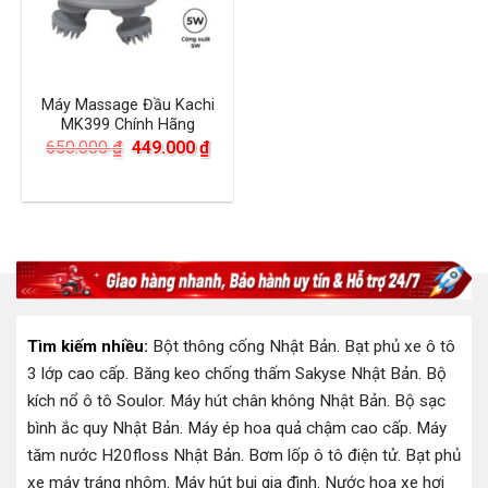
Máy Massage Đầu Kachi
MK399 Chính Hãng
Giá
Giá
650.000
₫
449.000
₫
gốc
hiện
là:
tại
650.000 ₫.
là:
449.000 ₫.
Tìm kiếm nhiều:
Bột thông cống Nhật Bản
.
Bạt phủ xe ô tô
3 lớp cao cấp
.
Băng keo chống thấm Sakyse Nhật Bản
.
Bộ
kích nổ ô tô Soulor
.
Máy hút chân không Nhật Bản
.
Bộ sạc
bình ắc quy Nhật Bản
.
Máy ép hoa quả chậm cao cấp
.
Máy
tăm nước H20floss Nhật Bản
.
Bơm lốp ô tô điện tử
.
Bạt phủ
xe máy tráng nhôm
.
Máy hút bụi gia đình
.
Nước hoa xe hơi