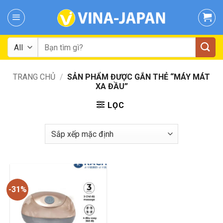
Skip
to
content
Tìm
kiếm:
TRANG CHỦ
/
SẢN PHẨM ĐƯỢC GẮN THẺ “MÁY MÁT
XA ĐẦU”
LỌC
-31%