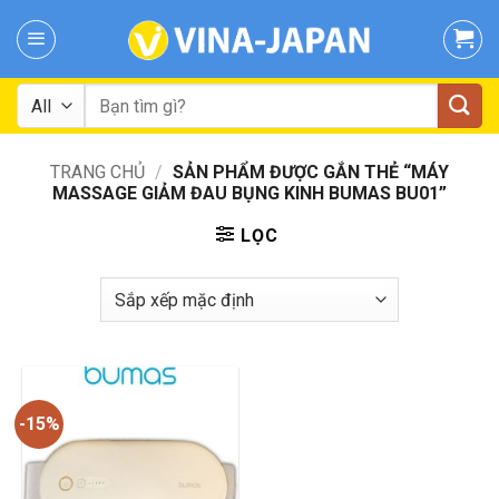
Skip
to
content
Tìm
kiếm:
TRANG CHỦ
/
SẢN PHẨM ĐƯỢC GẮN THẺ “MÁY
MASSAGE GIẢM ĐAU BỤNG KINH BUMAS BU01”
LỌC
-15%