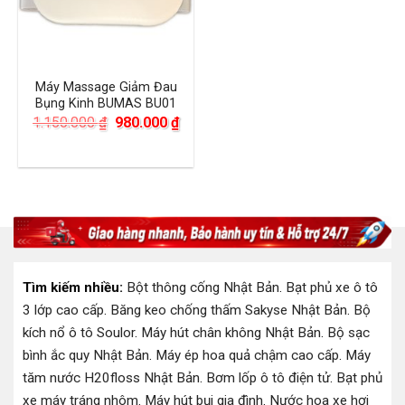
Máy Massage Giảm Đau
Bụng Kinh BUMAS BU01
Giá
Giá
1.150.000
₫
980.000
₫
gốc
hiện
là:
tại
1.150.000 ₫.
là:
980.000 ₫.
Tìm kiếm nhiều:
Bột thông cống Nhật Bản
.
Bạt phủ xe ô tô
3 lớp cao cấp
.
Băng keo chống thấm Sakyse Nhật Bản
.
Bộ
kích nổ ô tô Soulor
.
Máy hút chân không Nhật Bản
.
Bộ sạc
bình ắc quy Nhật Bản
.
Máy ép hoa quả chậm cao cấp
.
Máy
tăm nước H20floss Nhật Bản
.
Bơm lốp ô tô điện tử
.
Bạt phủ
xe máy tráng nhôm
.
Máy hút bụi gia đình
.
Nước hoa xe hơi