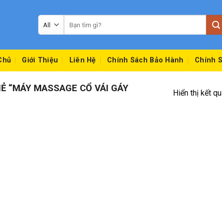
Tìm
kiếm:
Chủ
Giới Thiệu
Liên Hệ
Chính Sách Bảo Hành
Chính S
 “MÁY MASSAGE CỔ VÁI GÁY
Hiển thị kết q