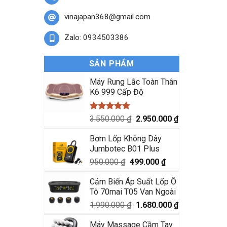
vinajapan368@gmail.com
Zalo: 0934503386
SẢN PHẨM
Máy Rung Lắc Toàn Thân
K6 999 Cấp Độ
Được xếp
Giá
Giá
3.550.000
₫
2.950.000
₫
hạng
5.00
gốc
hiện
5 sao
Bơm Lốp Không Dây
là:
tại
Jumbotec B01 Plus
3.550.000 ₫.
là:
2.950.000 ₫.
Giá
Giá
950.000
₫
499.000
₫
gốc
hiện
Cảm Biến Áp Suất Lốp Ô
là:
tại
Tô 70mai T05 Van Ngoài
950.000 ₫.
là:
499.000 ₫.
Giá
Giá
1.990.000
₫
1.680.000
₫
gốc
hiện
Máy Massage Cầm Tay
là:
tại