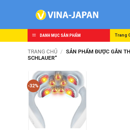
Skip
to
content
DANH MỤC SẢN PHẨM
Trang 
TRANG CHỦ
/
SẢN PHẨM ĐƯỢC GẮN THẺ
SCHLAUER”
-32%