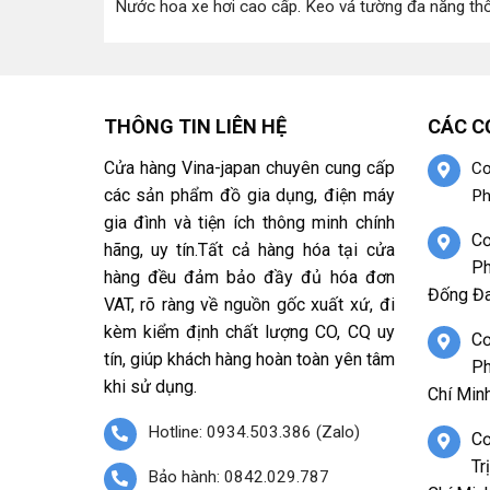
Nước hoa xe hơi cao cấp
.
Keo vá tường đa năng th
THÔNG TIN LIÊN HỆ
CÁC C
Cửa hàng Vina-japan chuyên cung cấp
Cơ
các sản phẩm đồ gia dụng, điện máy
Ph
gia đình và tiện ích thông minh chính
Cơ
hãng, uy tín.Tất cả hàng hóa tại cửa
Ph
hàng đều đảm bảo đầy đủ hóa đơn
Đống Đa
VAT, rõ ràng về nguồn gốc xuất xứ, đi
kèm kiểm định chất lượng CO, CQ uy
Cơ
tín, giúp khách hàng hoàn toàn yên tâm
Ph
khi sử dụng.
Chí Minh
Hotline: 0934.503.386 (Zalo)
Cơ
Tr
Bảo hành: 0842.029.787