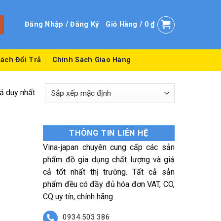
Đăng Nhập / Đăng Ký
Giỏ Hàng /
0
₫
ách Đổi Trả
Chính Sách Giao Hàng
uả duy nhất
THÔNG TIN LIÊN HỆ
Vina-japan chuyên cung cấp các sản
phẩm đồ gia dụng chất lượng và giá
cả tốt nhất thị trường. Tất cả sản
phẩm đều có đầy đủ hóa đơn VAT, CO,
CQ uy tín, chính hãng
0934.503.386