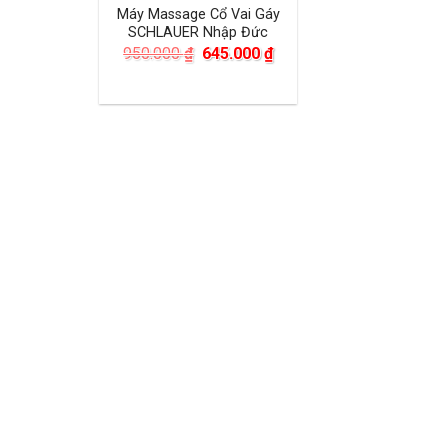
Máy Massage Cổ Vai Gáy
SCHLAUER Nhập Đức
Giá
Giá
950.000
₫
645.000
₫
gốc
hiện
là:
tại
950.000 ₫.
là:
645.000 ₫.