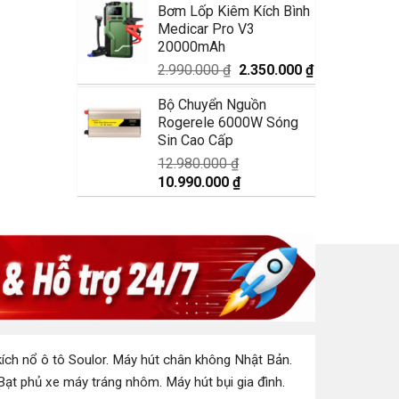
Bơm Lốp Kiêm Kích Bình
là:
tại
Medicar Pro V3
1.750.000 ₫.
là:
20000mAh
1.350.000 ₫.
Giá
Giá
2.990.000
₫
2.350.000
₫
gốc
hiện
Bộ Chuyển Nguồn
là:
tại
Rogerele 6000W Sóng
2.990.000 ₫.
là:
Sin Cao Cấp
2.350.000 ₫.
12.980.000
₫
Giá
Giá
10.990.000
₫
gốc
hiện
là:
tại
12.980.000 ₫.
là:
10.990.000 ₫.
ích nổ ô tô Soulor
.
Máy hút chân không Nhật Bản
.
Bạt phủ xe máy tráng nhôm
.
Máy hút bụi gia đình
.