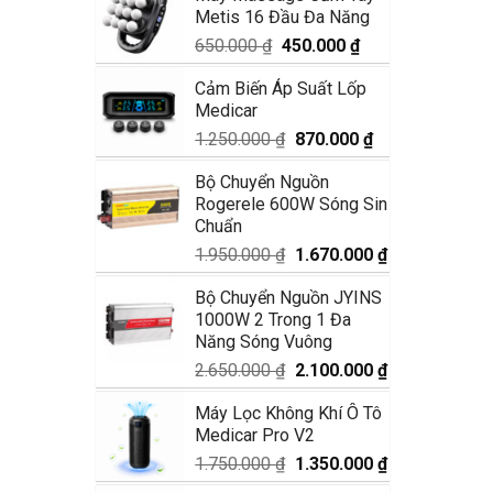
Metis 16 Đầu Đa Năng
1.990.000 ₫.
là:
1.680.000 ₫.
Giá
Giá
650.000
₫
450.000
₫
gốc
hiện
Cảm Biến Áp Suất Lốp
là:
tại
Medicar
650.000 ₫.
là:
450.000 ₫.
Giá
Giá
1.250.000
₫
870.000
₫
gốc
hiện
Bộ Chuyển Nguồn
là:
tại
Rogerele 600W Sóng Sin
1.250.000 ₫.
là:
Chuẩn
870.000 ₫.
Giá
Giá
1.950.000
₫
1.670.000
₫
gốc
hiện
Bộ Chuyển Nguồn JYINS
là:
tại
1000W 2 Trong 1 Đa
1.950.000 ₫.
là:
Năng Sóng Vuông
1.670.000 ₫.
Giá
Giá
2.650.000
₫
2.100.000
₫
gốc
hiện
Máy Lọc Không Khí Ô Tô
là:
tại
Medicar Pro V2
2.650.000 ₫.
là:
2.100.000 ₫.
Giá
Giá
1.750.000
₫
1.350.000
₫
gốc
hiện