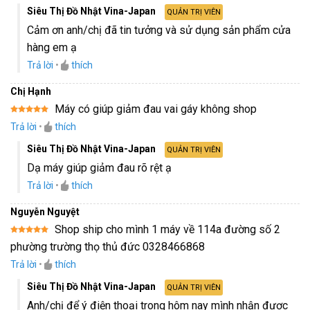
Siêu Thị Đồ Nhật Vina-Japan
QUẢN TRỊ VIÊN
Cảm ơn anh/chị đã tin tưởng và sử dụng sản phẩm cửa
hàng em ạ
Trả lời
•
thích
Chị Hạnh
Máy có giúp giảm đau vai gáy không shop
Được xếp
Trả lời
•
thích
hạng
5
5
sao
Siêu Thị Đồ Nhật Vina-Japan
QUẢN TRỊ VIÊN
Dạ máy giúp giảm đau rõ rệt ạ
Trả lời
•
thích
Nguyễn Nguyệt
Shop ship cho mình 1 máy về 114a đường số 2
Được xếp
phường trường thọ thủ đức 0328466868
hạng
5
5
sao
Trả lời
•
thích
Siêu Thị Đồ Nhật Vina-Japan
QUẢN TRỊ VIÊN
Anh/chị để ý điện thoại trong hôm nay mình nhận được