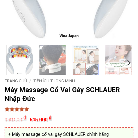
TRANG CHỦ
/
TIỆN ÍCH THÔNG MINH
Máy Massage Cổ Vai Gáy SCHLAUER
Nhập Đức
5
10
trên 5
Giá
Giá
₫
₫
950.000
645.000
dựa trên
gốc
hiện
đánh giá
là:
tại
950.000 ₫.
là:
+ Máy massage cổ vai gáy SCHLAUER chính hãng.
645.000 ₫.