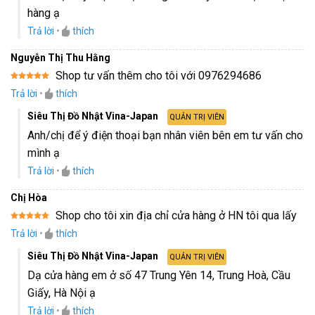
hàng ạ
Trả lời
•
thích
Nguyễn Thị Thu Hằng
Shop tư vấn thêm cho tôi với 0976294686
Được xếp
Trả lời
•
thích
hạng
5
5
sao
Siêu Thị Đồ Nhật Vina-Japan
QUẢN TRỊ VIÊN
Anh/chị để ý điện thoại bạn nhân viên bên em tư vấn cho
mình ạ
Trả lời
•
thích
Chị Hòa
Shop cho tôi xin địa chỉ cửa hàng ở HN tôi qua lấy
Được xếp
Trả lời
•
thích
hạng
5
5
sao
Siêu Thị Đồ Nhật Vina-Japan
QUẢN TRỊ VIÊN
Dạ cửa hàng em ở số 47 Trung Yên 14, Trung Hoà, Cầu
Giấy, Hà Nội ạ
Trả lời
•
thích