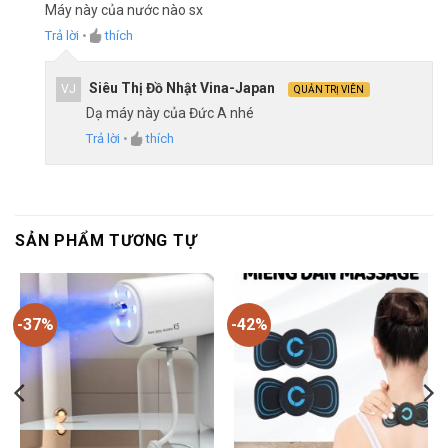
Máy này của nước nào sx
Trả lời
•
thích
Siêu Thị Đồ Nhật Vina-Japan
VJ
QUẢN TRỊ VIÊN
Dạ máy này của Đức A nhé
Trả lời
•
thích
SẢN PHẨM TƯƠNG TỰ
-37%
-42%