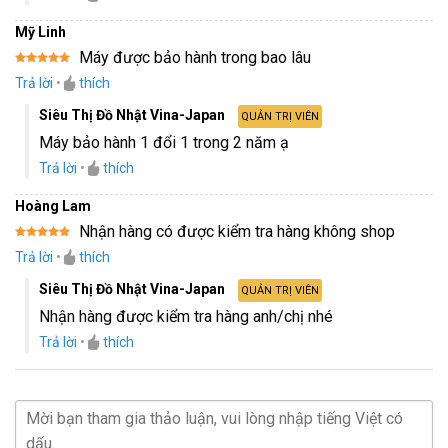
Mỹ Linh
Máy được bảo hành trong bao lâu
Được xếp
Trả lời
•
thích
hạng
5
5
sao
Siêu Thị Đồ Nhật Vina-Japan
QUẢN TRỊ VIÊN
Máy bảo hành 1 đổi 1 trong 2 năm ạ
Trả lời
•
thích
Hoàng Lam
Nhận hàng có được kiểm tra hàng không shop
Được xếp
Trả lời
•
thích
hạng
5
5
sao
Siêu Thị Đồ Nhật Vina-Japan
QUẢN TRỊ VIÊN
Nhận hàng được kiểm tra hàng anh/chị nhé
Trả lời
•
thích