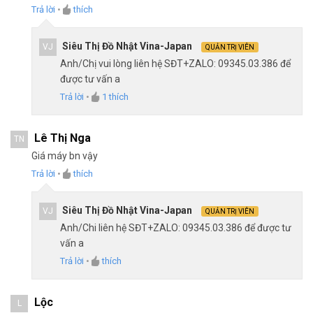
Trả lời
•
thích
Siêu Thị Đồ Nhật Vina-Japan
VJ
QUẢN TRỊ VIÊN
Anh/Chị vui lòng liên hệ SĐT+ZALO: 09345.03.386 để
được tư vấn a
Trả lời
•
1
thích
Lê Thị Nga
TN
Giá máy bn vậy
Trả lời
•
thích
Siêu Thị Đồ Nhật Vina-Japan
VJ
QUẢN TRỊ VIÊN
Anh/Chi liên hệ SĐT+ZALO: 09345.03.386 để được tư
vấn a
Trả lời
•
thích
Lộc
L