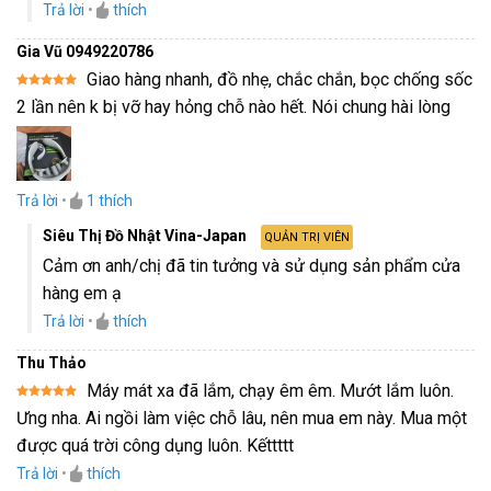
Trả lời
•
thích
Gia Vũ 0949220786
Giao hàng nhanh, đồ nhẹ, chắc chắn, bọc chống sốc
Được xếp
2 lần nên k bị vỡ hay hỏng chỗ nào hết. Nói chung hài lòng
hạng
5
5
sao
Trả lời
•
1
thích
Siêu Thị Đồ Nhật Vina-Japan
QUẢN TRỊ VIÊN
Cảm ơn anh/chị đã tin tưởng và sử dụng sản phẩm cửa
hàng em ạ
Trả lời
•
thích
Thu Thảo
Máy mát xa đã lắm, chạy êm êm. Mướt lắm luôn.
Được xếp
Ưng nha. Ai ngồi làm việc chỗ lâu, nên mua em này. Mua một
hạng
5
5
sao
được quá trời công dụng luôn. Kếttttt
Trả lời
•
thích