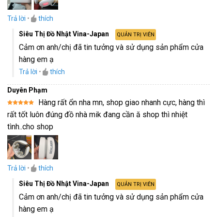
Trả lời
•
thích
Siêu Thị Đồ Nhật Vina-Japan
QUẢN TRỊ VIÊN
Cảm ơn anh/chị đã tin tưởng và sử dụng sản phẩm cửa
hàng em ạ
Trả lời
•
thích
Duyên Phạm
Hàng rất ổn nha mn, shop giao nhanh cực, hàng thì
Được xếp
rất tốt luôn đúng đồ nhà mik đang cần ă shop thì nhiệt
hạng
5
5
sao
tình..cho shop
Trả lời
•
thích
Siêu Thị Đồ Nhật Vina-Japan
QUẢN TRỊ VIÊN
Cảm ơn anh/chị đã tin tưởng và sử dụng sản phẩm cửa
hàng em ạ