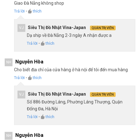
Giao Đà Nẵng không shop
Trả lời
•
thích
Siêu Thị Đồ Nhật Vina-Japan
VJ
QUẢN TRỊ VIÊN
Dạ ship về Đà Nẵng 2-3 ngày A nhận được a
Trả lời
•
thích
Nguyễn Hòa
NH
Cho biết địa chỉ của cửa hàng ở hà nội để tôi đến mua hàng
Trả lời
•
thích
Siêu Thị Đồ Nhật Vina-Japan
VJ
QUẢN TRỊ VIÊN
Số 886 Đường Láng, Phường Láng Thượng, Quận
Đống Đa, Hà Nội
Trả lời
•
thích
Nguyễn Hòa
NH