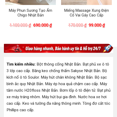
Máy Phun Sương Tạo Ẩm
Miếng Massage Xung Điện
Chigo Nhật Bản
Cổ Vai Gáy Cao Cấp
á
Giá
Giá
Giá
Giá
1.100.000
₫
690.000
₫
170.000
₫
99.000
₫
ện
gốc
hiện
gốc
hiện
là:
tại
là:
tại
1.100.000 ₫.
là:
170.000 ₫.
là:
.000 ₫.
690.000 ₫.
99.000
Tìm kiếm nhiều:
Bột thông cống Nhật Bản
.
Bạt phủ xe ô tô
3 lớp cao cấp
.
Băng keo chống thấm Sakyse Nhật Bản
.
Bộ
kích nổ ô tô Soulor
.
Máy hút chân không Nhật Bản
.
Bộ sạc
bình ắc quy Nhật Bản
.
Máy ép hoa quả chậm cao cấp
.
Máy
tăm nước H20floss Nhật Bản
.
Bơm lốp ô tô điện tử
.
Bạt phủ
xe máy tráng nhôm
.
Máy hút bụi gia đình
.
Nước hoa xe hơi
cao cấp
.
Keo vá tường đa năng thông minh
.
Tông đơ cắt tóc
Phillips cao cấp
.