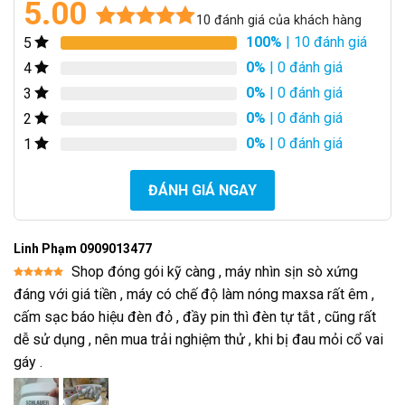
5.00
10
đánh giá của khách hàng
100%
| 10 đánh giá
5
5.00
10
trên 5
dựa trên
0%
| 0 đánh giá
4
đánh giá
0%
| 0 đánh giá
3
0%
| 0 đánh giá
2
0%
| 0 đánh giá
1
ĐÁNH GIÁ NGAY
Linh Phạm 0909013477
Shop đóng gói kỹ càng , máy nhìn sịn sò xứng
Được xếp
đáng với giá tiền , máy có chế độ làm nóng maxsa rất êm ,
hạng
5
5
sao
cấm sạc báo hiệu đèn đỏ , đầy pin thì đèn tự tắt , cũng rất
dễ sử dụng , nên mua trải nghiệm thử , khi bị đau mỏi cổ vai
gáy .