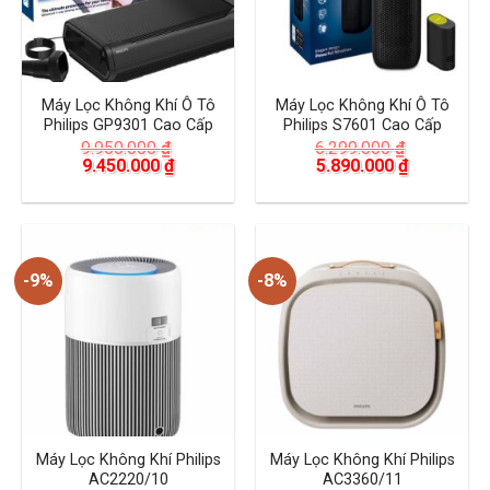
Máy Lọc Không Khí Ô Tô
Máy Lọc Không Khí Ô Tô
Philips GP9301 Cao Cấp
Philips S7601 Cao Cấp
9.950.000
₫
6.299.000
₫
Giá
Giá
Giá
Giá
9.450.000
₫
5.890.000
₫
gốc
hiện
gốc
hiện
là:
tại
là:
tại
9.950.000 ₫.
là:
6.299.000 ₫.
là:
9.450.000 ₫.
5.890.000 
-9%
-8%
Máy Lọc Không Khí Philips
Máy Lọc Không Khí Philips
AC2220/10
AC3360/11