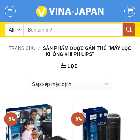
Skip
to
content
Tìm
kiếm:
TRANG CHỦ
/
SẢN PHẨM ĐƯỢC GẮN THẺ “MÁY LỌC
KHÔNG KHÍ PHILIPS”
LỌC
-5%
-6%