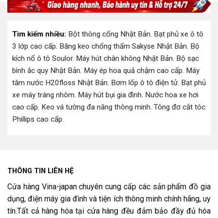
Tìm kiếm nhiều:
Bột thông cống Nhật Bản
.
Bạt phủ xe ô tô
3 lớp cao cấp
.
Băng keo chống thấm Sakyse Nhật Bản
.
Bộ
kích nổ ô tô Soulor
.
Máy hút chân không Nhật Bản
.
Bộ sạc
bình ắc quy Nhật Bản
.
Máy ép hoa quả chậm cao cấp
.
Máy
tăm nước H20floss Nhật Bản
.
Bơm lốp ô tô điện tử
.
Bạt phủ
xe máy tráng nhôm
.
Máy hút bụi gia đình
.
Nước hoa xe hơi
cao cấp
.
Keo vá tường đa năng thông minh
.
Tông đơ cắt tóc
Phillips cao cấp
.
THÔNG TIN LIÊN HỆ
Cửa hàng Vina-japan chuyên cung cấp các sản phẩm đồ gia
dụng, điện máy gia đình và tiện ích thông minh chính hãng, uy
tín.Tất cả hàng hóa tại cửa hàng đều đảm bảo đầy đủ hóa