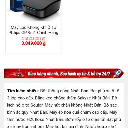
Máy Lọc Không Khí Ô Tô
Philips GP7501 Chính Hãng
4.500.000
₫
Giá
Giá
3.849.000
₫
gốc
hiện
là:
tại
4.500.000 ₫.
là:
3.849.000 ₫.
Tìm kiếm nhiều:
Bột thông cống Nhật Bản
.
Bạt phủ xe ô tô
3 lớp cao cấp
.
Băng keo chống thấm Sakyse Nhật Bản
.
Bộ
kích nổ ô tô Soulor
.
Máy hút chân không Nhật Bản
.
Bộ sạc
bình ắc quy Nhật Bản
.
Máy ép hoa quả chậm cao cấp
.
Máy
tăm nước H20floss Nhật Bản
.
Bơm lốp ô tô điện tử
.
Bạt phủ
xe máy tráng nhôm
.
Máy hút bụi gia đình
.
Nước hoa xe hơi