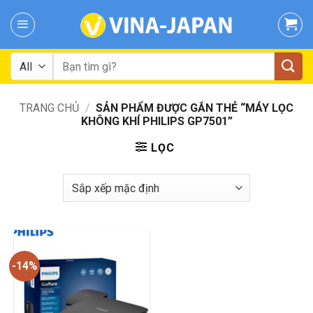
Skip
to
content
Tìm
kiếm:
TRANG CHỦ
/
SẢN PHẨM ĐƯỢC GẮN THẺ “MÁY LỌC
KHÔNG KHÍ PHILIPS GP7501”
LỌC
-14%