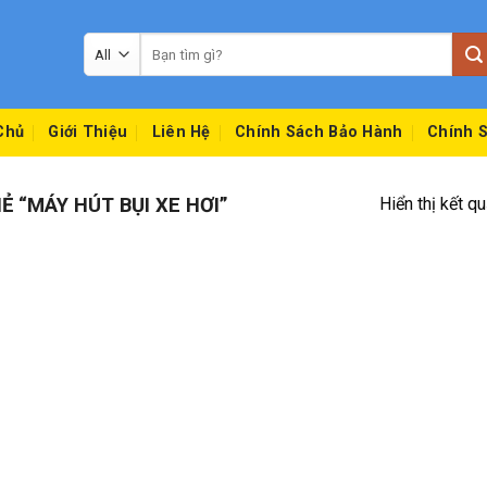
Tìm
kiếm:
Chủ
Giới Thiệu
Liên Hệ
Chính Sách Bảo Hành
Chính S
 “MÁY HÚT BỤI XE HƠI”
Hiển thị kết q