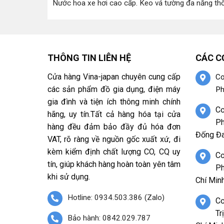
Nước hoa xe hơi cao cấp
.
Keo vá tường đa năng th
THÔNG TIN LIÊN HỆ
CÁC C
Cửa hàng Vina-japan chuyên cung cấp
Cơ
các sản phẩm đồ gia dụng, điện máy
Ph
gia đình và tiện ích thông minh chính
Cơ
hãng, uy tín.Tất cả hàng hóa tại cửa
Ph
hàng đều đảm bảo đầy đủ hóa đơn
Đống Đa
VAT, rõ ràng về nguồn gốc xuất xứ, đi
kèm kiểm định chất lượng CO, CQ uy
Cơ
tín, giúp khách hàng hoàn toàn yên tâm
Ph
khi sử dụng.
Chí Minh
Hotline: 0934.503.386 (Zalo)
Cơ
Tr
Bảo hành: 0842.029.787