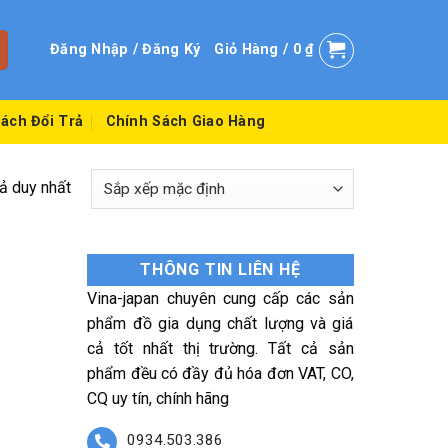
Đăng Nhập / Đăng Ký
Giỏ Hàng /
0
₫
ách Đổi Trả
Chính Sách Giao Hàng
uả duy nhất
THÔNG TIN LIÊN HỆ
Vina-japan chuyên cung cấp các sản
phẩm đồ gia dụng chất lượng và giá
cả tốt nhất thị trường. Tất cả sản
phẩm đều có đầy đủ hóa đơn VAT, CO,
CQ uy tín, chính hãng
0934.503.386