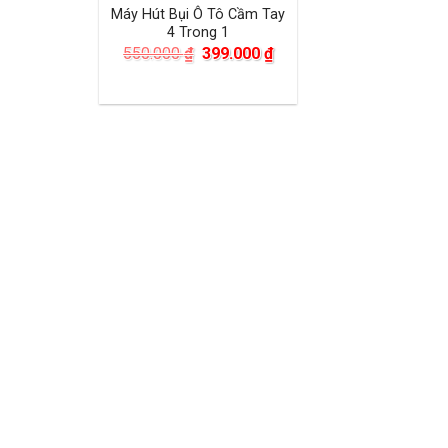
Máy Hút Bụi Ô Tô Cầm Tay
4 Trong 1
Giá
Giá
550.000
₫
399.000
₫
gốc
hiện
là:
tại
550.000 ₫.
là:
399.000 ₫.