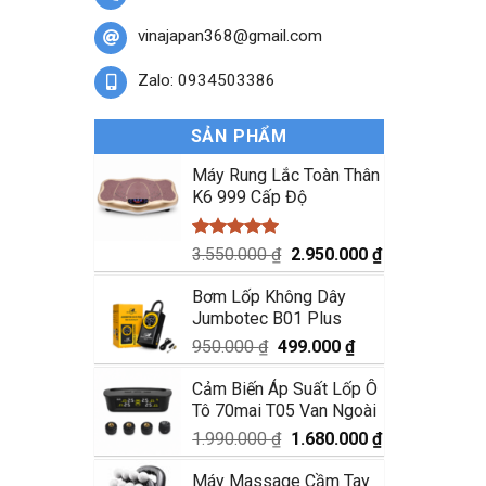
vinajapan368@gmail.com
Zalo: 0934503386
SẢN PHẨM
Máy Rung Lắc Toàn Thân
K6 999 Cấp Độ
Được xếp
Giá
Giá
3.550.000
₫
2.950.000
₫
hạng
5.00
gốc
hiện
5 sao
Bơm Lốp Không Dây
là:
tại
Jumbotec B01 Plus
3.550.000 ₫.
là:
2.950.000 ₫.
Giá
Giá
950.000
₫
499.000
₫
gốc
hiện
Cảm Biến Áp Suất Lốp Ô
là:
tại
Tô 70mai T05 Van Ngoài
950.000 ₫.
là:
499.000 ₫.
Giá
Giá
1.990.000
₫
1.680.000
₫
gốc
hiện
Máy Massage Cầm Tay
là:
tại