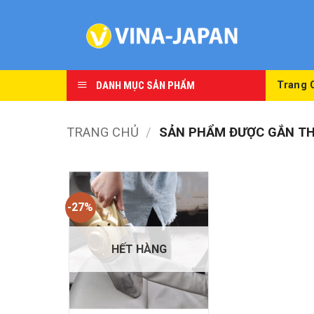
Skip
to
content
DANH MỤC SẢN PHẨM
Trang 
TRANG CHỦ
/
SẢN PHẨM ĐƯỢC GẮN THẺ
-27%
HẾT HÀNG