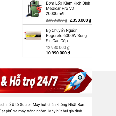
Bơm Lốp Kiêm Kích Bình
là:
tại
Medicar Pro V3
1.750.000 ₫.
là:
20000mAh
1.350.000 ₫.
Giá
Giá
2.990.000
₫
2.350.000
₫
gốc
hiện
Bộ Chuyển Nguồn
là:
tại
Rogerele 6000W Sóng
2.990.000 ₫.
là:
Sin Cao Cấp
2.350.000 ₫.
12.980.000
₫
Giá
Giá
10.990.000
₫
gốc
hiện
là:
tại
12.980.000 ₫.
là:
10.990.000 ₫.
ích nổ ô tô Soulor
.
Máy hút chân không Nhật Bản
.
Bạt phủ xe máy tráng nhôm
.
Máy hút bụi gia đình
.