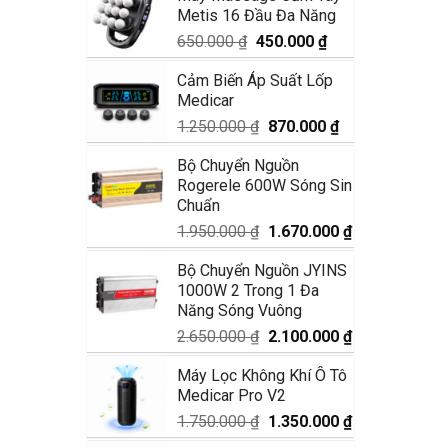
Metis 16 Đầu Đa Năng
1.990.000 ₫.
là:
1.680.000 ₫.
Giá
Giá
650.000
₫
450.000
₫
gốc
hiện
Cảm Biến Áp Suất Lốp
là:
tại
Medicar
650.000 ₫.
là:
450.000 ₫.
Giá
Giá
1.250.000
₫
870.000
₫
gốc
hiện
Bộ Chuyển Nguồn
là:
tại
Rogerele 600W Sóng Sin
1.250.000 ₫.
là:
Chuẩn
870.000 ₫.
Giá
Giá
1.950.000
₫
1.670.000
₫
gốc
hiện
Bộ Chuyển Nguồn JYINS
là:
tại
1000W 2 Trong 1 Đa
1.950.000 ₫.
là:
Năng Sóng Vuông
1.670.000 ₫.
Giá
Giá
2.650.000
₫
2.100.000
₫
gốc
hiện
Máy Lọc Không Khí Ô Tô
là:
tại
Medicar Pro V2
2.650.000 ₫.
là:
2.100.000 ₫.
Giá
Giá
1.750.000
₫
1.350.000
₫
gốc
hiện