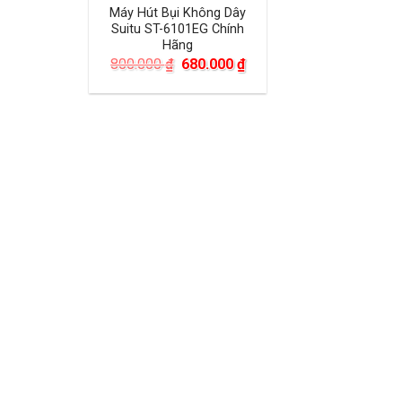
Máy Hút Bụi Không Dây
Suitu ST-6101EG Chính
Hãng
Giá
Giá
800.000
₫
680.000
₫
gốc
hiện
là:
tại
800.000 ₫.
là:
680.000 ₫.