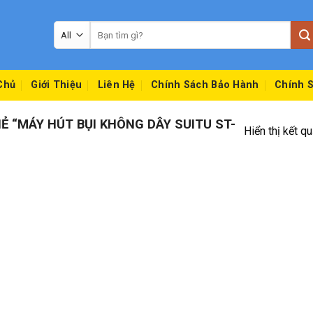
Tìm
kiếm:
Chủ
Giới Thiệu
Liên Hệ
Chính Sách Bảo Hành
Chính S
 “MÁY HÚT BỤI KHÔNG DÂY SUITU ST-
Hiển thị kết q