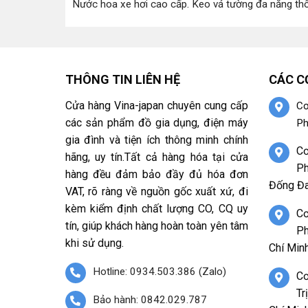
Nước hoa xe hơi cao cấp
.
Keo vá tường đa năng th
THÔNG TIN LIÊN HỆ
CÁC C
Cửa hàng Vina-japan chuyên cung cấp
Cơ
các sản phẩm đồ gia dụng, điện máy
Ph
gia đình và tiện ích thông minh chính
Cơ
hãng, uy tín.Tất cả hàng hóa tại cửa
Ph
hàng đều đảm bảo đầy đủ hóa đơn
Đống Đa
VAT, rõ ràng về nguồn gốc xuất xứ, đi
kèm kiểm định chất lượng CO, CQ uy
Cơ
tín, giúp khách hàng hoàn toàn yên tâm
Ph
khi sử dụng.
Chí Minh
Hotline: 0934.503.386 (Zalo)
Cơ
Tr
Bảo hành: 0842.029.787