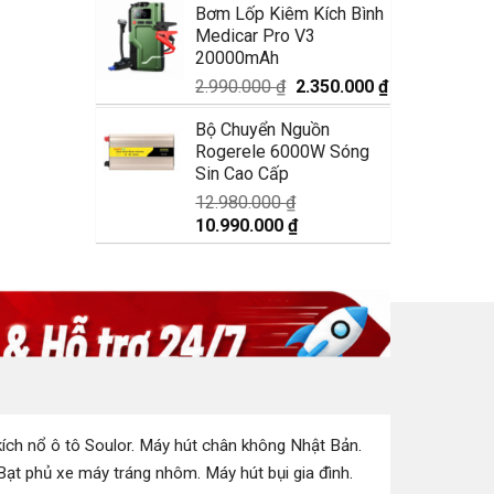
Bơm Lốp Kiêm Kích Bình
là:
tại
Medicar Pro V3
1.750.000 ₫.
là:
20000mAh
1.350.000 ₫.
Giá
Giá
2.990.000
₫
2.350.000
₫
gốc
hiện
Bộ Chuyển Nguồn
là:
tại
Rogerele 6000W Sóng
2.990.000 ₫.
là:
Sin Cao Cấp
2.350.000 ₫.
12.980.000
₫
Giá
Giá
10.990.000
₫
gốc
hiện
là:
tại
12.980.000 ₫.
là:
10.990.000 ₫.
ích nổ ô tô Soulor
.
Máy hút chân không Nhật Bản
.
Bạt phủ xe máy tráng nhôm
.
Máy hút bụi gia đình
.