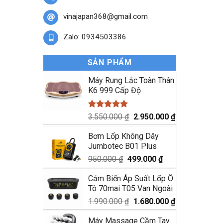
vinajapan368@gmail.com
Zalo: 0934503386
SẢN PHẨM
Máy Rung Lắc Toàn Thân
K6 999 Cấp Độ
Được xếp
Giá
Giá
3.550.000
₫
2.950.000
₫
hạng
5.00
gốc
hiện
5 sao
Bơm Lốp Không Dây
là:
tại
Jumbotec B01 Plus
3.550.000 ₫.
là:
2.950.000 ₫.
Giá
Giá
950.000
₫
499.000
₫
gốc
hiện
Cảm Biến Áp Suất Lốp Ô
là:
tại
Tô 70mai T05 Van Ngoài
950.000 ₫.
là:
499.000 ₫.
Giá
Giá
1.990.000
₫
1.680.000
₫
gốc
hiện
Máy Massage Cầm Tay
là:
tại