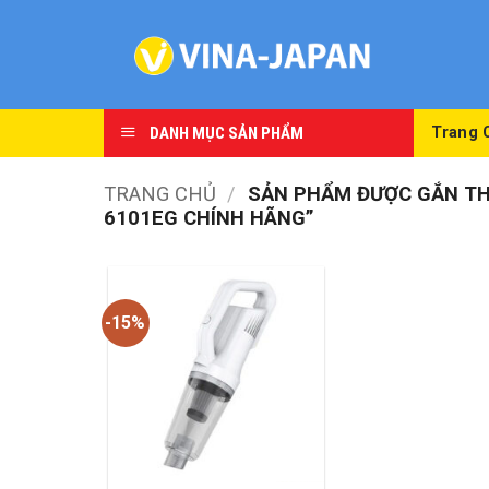
Skip
to
content
DANH MỤC SẢN PHẨM
Trang 
TRANG CHỦ
/
SẢN PHẨM ĐƯỢC GẮN THẺ
6101EG CHÍNH HÃNG”
-15%