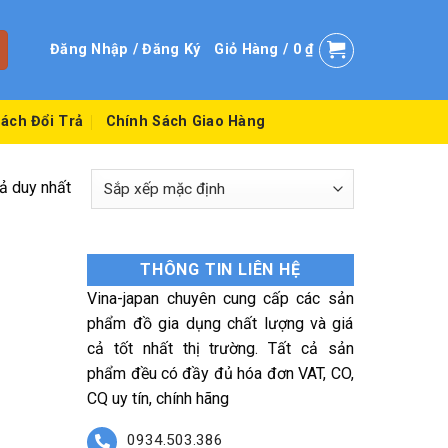
Đăng Nhập / Đăng Ký
Giỏ Hàng /
0
₫
ách Đổi Trả
Chính Sách Giao Hàng
uả duy nhất
THÔNG TIN LIÊN HỆ
Vina-japan chuyên cung cấp các sản
phẩm đồ gia dụng chất lượng và giá
cả tốt nhất thị trường. Tất cả sản
phẩm đều có đầy đủ hóa đơn VAT, CO,
CQ uy tín, chính hãng
0934.503.386