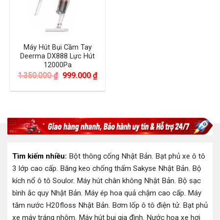
Máy Hút Bụi Cầm Tay
Deerma DX888 Lực Hút
12000Pa
Giá
Giá
1.350.000
₫
999.000
₫
gốc
hiện
là:
tại
1.350.000 ₫.
là:
999.000 ₫.
Tìm kiếm nhiều:
Bột thông cống Nhật Bản
.
Bạt phủ xe ô tô
3 lớp cao cấp
.
Băng keo chống thấm Sakyse Nhật Bản
.
Bộ
kích nổ ô tô Soulor
.
Máy hút chân không Nhật Bản
.
Bộ sạc
bình ắc quy Nhật Bản
.
Máy ép hoa quả chậm cao cấp
.
Máy
tăm nước H20floss Nhật Bản
.
Bơm lốp ô tô điện tử
.
Bạt phủ
xe máy tráng nhôm
.
Máy hút bụi gia đình
.
Nước hoa xe hơi