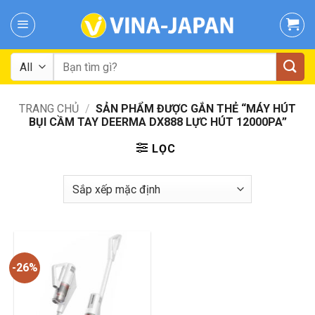
Skip
to
content
Tìm
kiếm:
TRANG CHỦ
/
SẢN PHẨM ĐƯỢC GẮN THẺ “MÁY HÚT
BỤI CẦM TAY DEERMA DX888 LỰC HÚT 12000PA”
LỌC
-26%